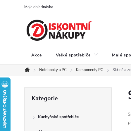
Přejít
Moje objednávka
na
obsah
Akce
Velké spotřebiče
Malé spo
Notebooky a PC
Komponenty PC
Skříně a z
Domů
P
Přeskočit
Kategorie
kategorie
o
S
Kuchyňské spotřebiče
s
p