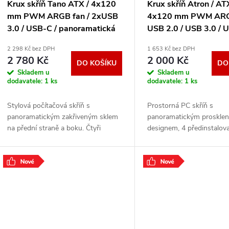
Krux skříň Tano ATX / 4x120
Krux skříň Atron / AT
mm PWM ARGB fan / 2xUSB
4x120 mm PWM ARGB
3.0 / USB-C / panoramatická
USB 2.0 / USB 3.0 / 
zaoblená/ černá KRXD015
panoramatická / čern
2 298 Kč bez DPH
1 653 Kč bez DPH
KRXD017
2 780 Kč
2 000 Kč
DO KOŠÍKU
DO
Skladem u
Skladem u
dodavatele:
1 ks
dodavatele:
1 ks
Stylová počítačová skříň s
Prostorná PC skříň s
panoramatickým zakřiveným sklem
panoramatickým proskle
na přední straně a boku. Čtyři
designem, 4 předinstalov
předinstalované 120mm ARGB
ARGB ventilátory a podp
PWM ventilátory, USB-C panel,
ventilátorů. Komora pro z
vestavěný PWM a ARGB hub pro
základní deskou, podpora
.
.