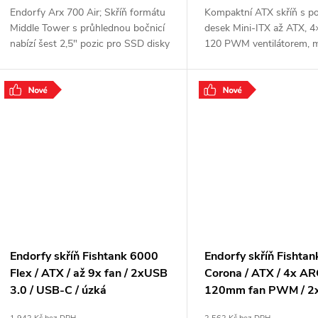
Endorfy Arx 700 Air; Skříň formátu
Kompaktní ATX skříň s p
Middle Tower s průhlednou bočnicí
desek Mini-ITX až ATX, 4
nabízí šest 2,5" pozic pro SSD disky
120 PWM ventilátorem, 
a jednu 3,5" pozici pro pevný disk.
radiátor až 360 mm, USB
Na horním panelu naleznete dva
Gbps a magnetickými pr
.
filtry.
Endorfy skříň Fishtank 6000
Endorfy skříň Fishta
Flex / ATX / až 9x fan / 2xUSB
Corona / ATX / 4x A
3.0 / USB-C / úzká
120mm fan PWM / 2
panoramatická / černá
/ USB-C / úzká panor