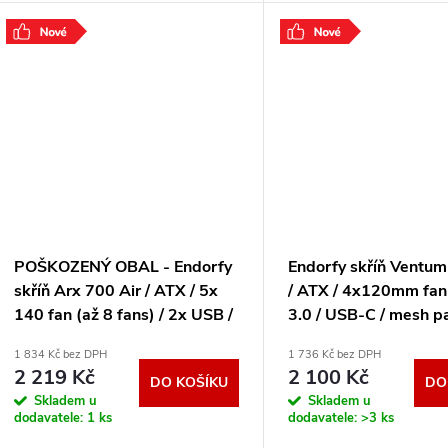
ů
adaptér využívá galliumnitridovou
pro grafické karty RTX 50
t
(GaN)
SiC MOSFET
.
.
ů
POŠKOZENÝ OBAL - Endorfy
Endorfy skříň Ventum
skříň Arx 700 Air / ATX / 5x
/ ATX / 4x120mm fan
140 fan (až 8 fans) / 2x USB /
3.0 / USB-C / mesh pa
USB-C / mesh panel / tvrzené
tvrzené sklo / černá
1 834 Kč bez DPH
1 736 Kč bez DPH
sklo / černá EY2A012-VYP
2 219 Kč
2 100 Kč
DO KOŠÍKU
DO
Skladem u
Skladem u
dodavatele:
1 ks
dodavatele:
>3 ks