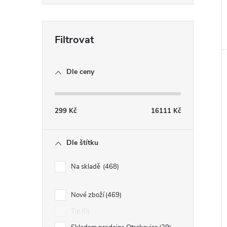
Dle ceny
299
Kč
16111
Kč
Dle štítku
Na skladě
468
Nové zboží
469
Tip
0