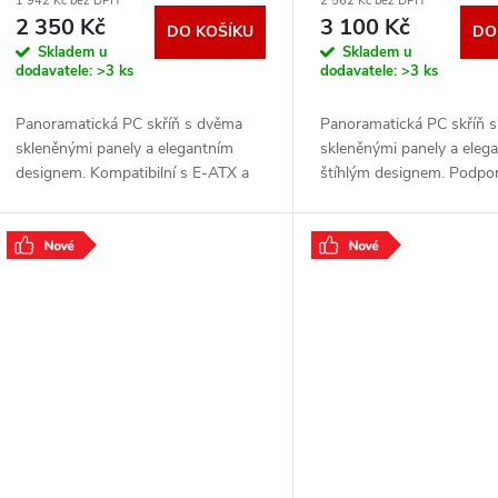
1 942 Kč bez DPH
2 562 Kč bez DPH
EY2A026
/ černá EY2A025
2 350 Kč
3 100 Kč
DO KOŠÍKU
DO
Skladem u
Skladem u
dodavatele:
>3 ks
dodavatele:
>3 ks
Panoramatická PC skříň s dvěma
Panoramatická PC skříň 
skleněnými panely a elegantním
skleněnými panely a eleg
designem. Kompatibilní s E-ATX a
štíhlým designem. Podpo
back-connect základními deskami,
360mm radiátorů, CPU ch
podporuje dva 360mm radiátory,
182mm výšky, GPU do 
chladiče do 182mm
délky. Včetně 4×
.
.