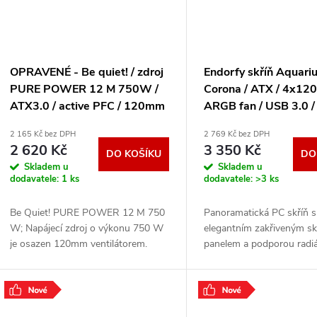
OPRAVENÉ - Be quiet! / zdroj
Endorfy skříň Aquari
PURE POWER 12 M 750W /
Corona / ATX / 4x1
ATX3.0 / active PFC / 120mm
ARGB fan / USB 3.0 /
fan / 80PLUS Gold / modulární
panoramatická / zaob
2 165 Kč bez DPH
2 769 Kč bez DPH
BN343-VYP
/ černá EY2A021
2 620 Kč
3 350 Kč
DO KOŠÍKU
DO
Skladem u
Skladem u
dodavatele:
1 ks
dodavatele:
>3 ks
Be Quiet! PURE POWER 12 M 750
Panoramatická PC skříň s
W; Napájecí zdroj o výkonu 750 W
elegantním zakřiveným s
je osazen 120mm ventilátorem.
panelem a podporou radiá
Zdroj splňuje certifikaci 80PLUS
420 mm. Kompatibilní se 
Gold . ZÁKLADNÍ SPECIFIKACE;
deskami s back-connect k
Výkon 750 W; Velikost
včetně 4×
.
.