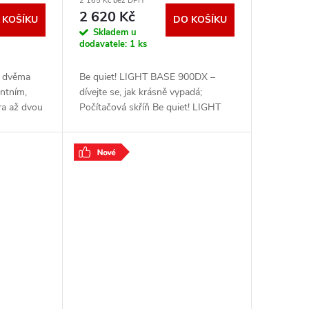
2 165 Kč bez DPH
C / panoramatická / černá
2 620 Kč
 KOŠÍKU
DO KOŠÍKU
BGW69-VYP
Skladem u
dodavatele:
1 ks
s dvěma
Be quiet! LIGHT BASE 900DX –
antním,
dívejte se, jak krásně vypadá;
ra až dvou
Počítačová skříň Be quiet! LIGHT
ladičů do
BASE 900DX moderního střihu,
445mm
která svými rozměry a funkčností
potěší všechny náročné
.