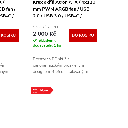
X /
Krux skříň Atron ATX / 4x120
 fan /
mm PWM ARGB fan / USB
USB-C /
2.0 / USB 3.0 / USB-C /
á
panoramatická / bílá
1 653 Kč bez DPH
KRXD018
2 000 Kč
 KOŠÍKU
DO KOŠÍKU
Skladem u
dodavatele:
1 ks
Prostorná PC skříň s
ným
panoramatickým proskleným
anými
designem, 4 předinstalovanými
orou až 10
ARGB ventilátory a podporou až 10
droj za
ventilátorů. Komora pro zdroj za
základní deskou, podpora
.