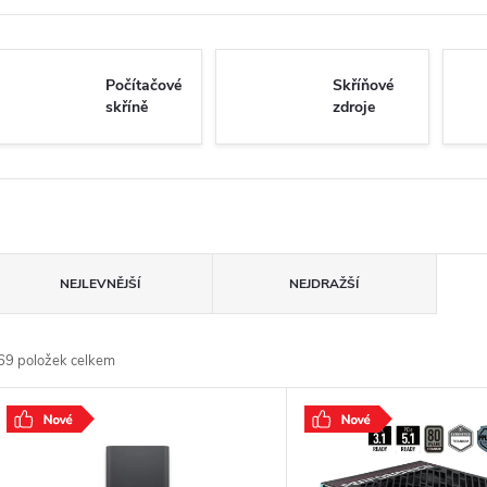
Počítačové
Skříňové
skříně
zdroje
Ř
NEJLEVNĚJŠÍ
NEJDRAŽŠÍ
a
69
položek celkem
z
V
e
ý