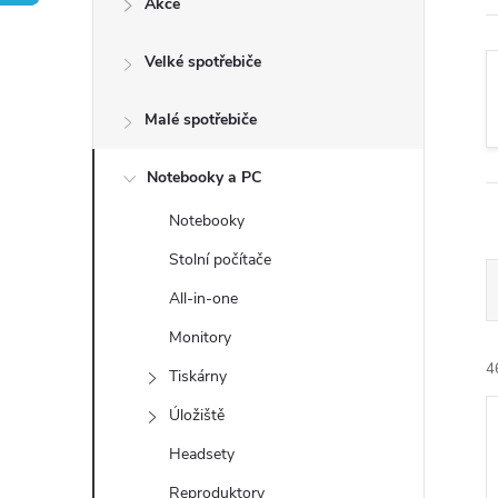
Akce
t
Velké spotřebiče
r
a
Malé spotřebiče
n
Notebooky a PC
Notebooky
n
Stolní počítače
í
All-in-one
Monitory
p
4
Tiskárny
a
Úložiště
n
Headsety
Reproduktory