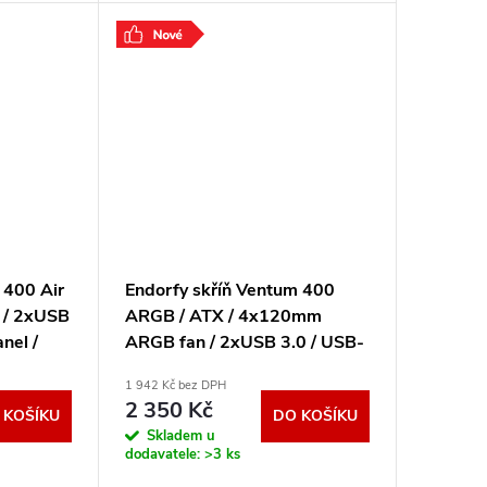
 series,
hydraulickým ložiskem, podpora
PCIe 5.1 s 16pinovým
.
 400 Air
Endorfy skříň Ventum 400
 / 2xUSB
ARGB / ATX / 4x120mm
nel /
ARGB fan / 2xUSB 3.0 / USB-
 EY2A024
C / mesh panel / tvrzené sklo /
1 942 Kč bez DPH
černá EY2A023
2 350 Kč
 KOŠÍKU
DO KOŠÍKU
Skladem u
dodavatele:
>3 ks