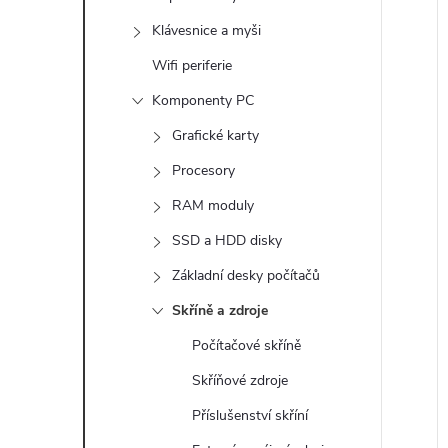
e
Klávesnice a myši
í
l
i
Wifi periferie
Komponenty PC
Grafické karty
Procesory
RAM moduly
SSD a HDD disky
Základní desky počítačů
Skříně a zdroje
Počítačové skříně
Skříňové zdroje
Příslušenství skříní