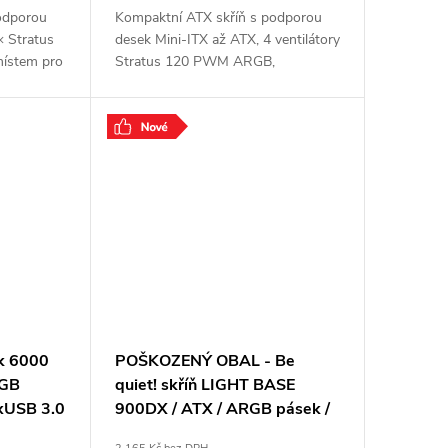
odporou
Kompaktní ATX skříň s podporou
× Stratus
desek Mini-ITX až ATX, 4 ventilátory
místem pro
Stratus 120 PWM ARGB,
-C 10
radiátorem až 360 mm vpředu,
achovými
USB-C 10 Gbps a magnetickými
prachovými filtry.
nk 6000
POŠKOZENÝ OBAL - Be
RGB
quiet! skříň LIGHT BASE
xUSB 3.0
900DX / ATX / ARGB pásek /
amatická
až 10 fans / 2xUSB 3.0 / USB-