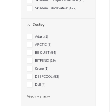
Skladem prodejna Otrokovice
29
Skladem u dodavatele:
422
Značky
Adart
1
ARCTIC
5
BE QUIET
54
BITFENIX
19
Crono
1
DEEPCOOL
53
Dell
4
Všechny značky