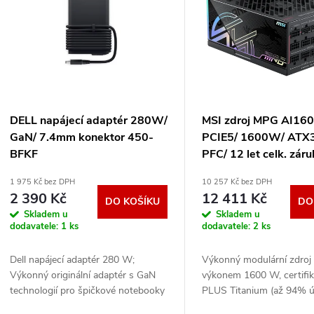
n
p
p
s
r
p
DELL napájecí adaptér 280W/
MSI zdroj MPG AI16
o
GaN/ 7.4mm konektor 450-
PCIE5/ 1600W/ ATX3.
r
BFKF
PFC/ 12 let celk. záru
d
135mm fan/ modulár
1 975 Kč bez DPH
10 257 Kč bez DPH
o
kabeláž/ 80PLUS Tit
2 390 Kč
12 411 Kč
DO KOŠÍKU
DO
AI1600TS PCIE5
u
Skladem u
Skladem u
d
dodavatele:
1 ks
dodavatele:
2 ks
k
u
Dell napájecí adaptér 280 W;
Výkonný modulární zdroj
t
Výkonný originální adaptér s GaN
výkonem 1600 W, certifik
k
technologií pro špičkové notebooky
PLUS Titanium (až 94% ú
a pracovní stanice Dell. Tento 280W
dvěma nativními 12V-2x6