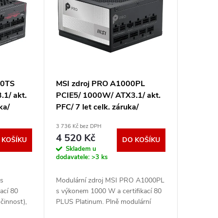
00TS
MSI zdroj PRO A1000PL
1/ akt.
PCIE5/ 1000W/ ATX3.1/ akt.
ka/
PFC/ 7 let celk. záruka/
ní
120mm fan/ modulární
3 736 Kč bez DPH
aniu MPG
kabeláž/ 80PLUS Platinum
4 520 Kč
 KOŠÍKU
DO KOŠÍKU
306-7ZPLX11-HD8
Skladem u
dodavatele:
>3 ks
 s
Modulární zdroj MSI PRO A1000PL
ací 80
s výkonem 1000 W a certifikací 80
činnost),
PLUS Platinum. Plně modulární
 konektory
kabeláž, 120mm ventilátor s