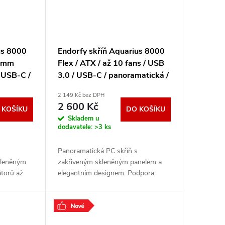
us 8000
Endorfy skříň Aquarius 8000
20mm
Flex / ATX / až 10 fans / USB
 USB-C /
3.0 / USB-C / panoramatická /
lené sklo
zaoblené sklo / černá
2 149 Kč bez DPH
EY2A022
2 600 Kč
 KOŠÍKU
DO KOŠÍKU
Skladem u
dodavatele:
>3 ks
Panoramatická PC skříň s
kleněným
zakřiveným skleněným panelem a
torů až
elegantním designem. Podpora
základními
radiátorů až 420 mm, základních
onektory,
desek SSI-CEB (E-ATX) i back-
connect, až 10 ventilátorů, GPU
.