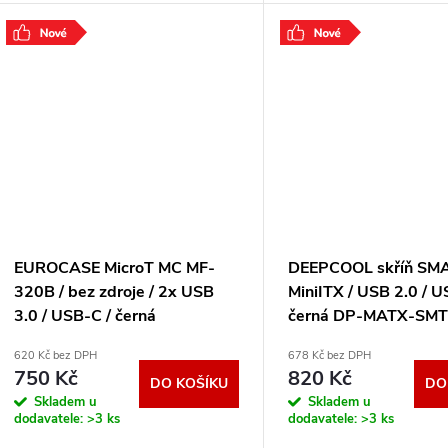
úsporná a poskytne ideální zázemí
úsporná a poskytne ideál
pro stavbu
pro stavbu
.
.
EUROCASE MicroT MC MF-
DEEPCOOL skříň SM
320B / bez zdroje / 2x USB
MiniITX / USB 2.0 / U
3.0 / USB-C / černá
černá DP-MATX-SM
P001037859321
620 Kč bez DPH
678 Kč bez DPH
750 Kč
820 Kč
DO KOŠÍKU
DO
Skladem u
Skladem u
dodavatele:
>3 ks
dodavatele:
>3 ks