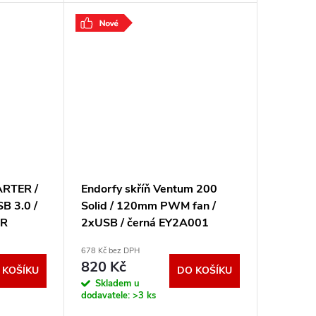
ní zázemí
předním panelu jsou umístěny dva
USB 3.0 porty,
.
ARTER /
Endorfy skříň Ventum 200
SB 3.0 /
Solid / 120mm PWM fan /
TR
2xUSB / černá EY2A001
678 Kč bez DPH
820 Kč
 KOŠÍKU
DO KOŠÍKU
Skladem u
dodavatele:
>3 ks