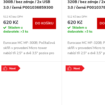
o
300B / bez zdroje / 2x USB
320B / bez zdroje / 
r
3.0 / černá P001036859300
3.0 / černá P00103
d
512 Kč bez DPH
512 Kč bez DPH
o
620 Kč
620 Kč
DO KOŠÍKU
DO
u
Skladem u
Skladem u
d
dodavatele:
>3 ks
dodavatele:
>3 ks
k
u
Eurocase MC MF-300B; Počítačová
Eurocase MC MF-320B; P
t
skříň v provedení Micro tower
skříň v provedení Micro 
k
nabízí tři 2,5" a dvě 3,5" pozice pro
nabízí tři 2,5" a dvě 3,5" 
pevné a SSD disky. Na předním
pevné a SSD disky. Na p
ů
panelu jsou umístěny dva USB 3.0
panelu jsou umístěny dv
t
porty,
porty,
.
.
ů