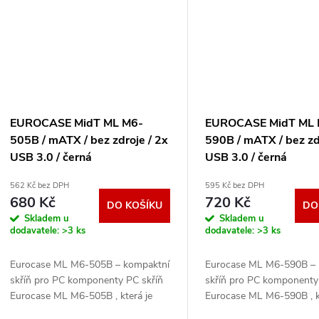
EUROCASE MidT ML M6-
EUROCASE MidT ML 
505B / mATX / bez zdroje / 2x
590B / mATX / bez zd
USB 3.0 / černá
USB 3.0 / černá
P001049859505
P001050859590
562 Kč bez DPH
595 Kč bez DPH
680 Kč
720 Kč
DO KOŠÍKU
DO
Skladem u
Skladem u
dodavatele:
>3 ks
dodavatele:
>3 ks
Eurocase ML M6-505B – kompaktní
Eurocase ML M6-590B – 
skříň pro PC komponenty PC skříň
skříň pro PC komponenty
Eurocase ML M6-505B , která je
Eurocase ML M6-590B , k
elegantní, praktická, prostorově
elegantní, praktická, pros