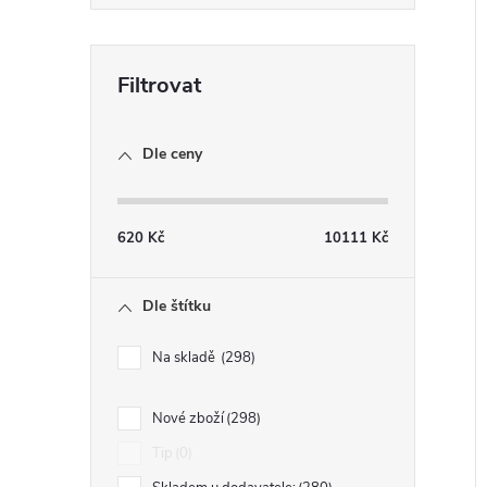
Dle ceny
620
Kč
10111
Kč
Dle štítku
Na skladě
298
Nové zboží
298
Tip
0