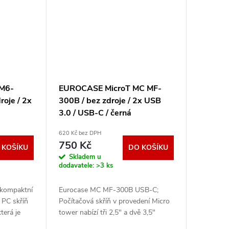
M6-
EUROCASE MicroT MC MF-
roje / 2x
300B / bez zdroje / 2x USB
3.0 / USB-C / černá
P001036859301
620 Kč bez DPH
750 Kč
 KOŠÍKU
DO KOŠÍKU
Skladem u
dodavatele:
>3 ks
kompaktní
Eurocase MC MF-300B USB-C;
 PC skříň
Počítačová skříň v provedení Micro
terá je
tower nabízí tři 2,5" a dvě 3,5"
torově
pozice pro pevné a SSD disky. Na