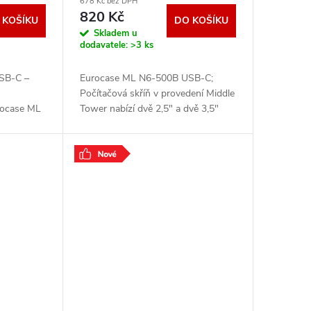
678 Kč bez DPH
820 Kč
 KOŠÍKU
DO KOŠÍKU
Skladem u
dodavatele:
>3 ks
SB-C –
Eurocase ML N6-500B USB-C;
Počítačová skříň v provedení Middle
rocase ML
Tower nabízí dvě 2,5" a dvě 3,5"
 elegantní,
pozice pro pevné a SSD disky. Na
orná a
předním panelu jsou umístěny dva
USB 3.0 porty,
.