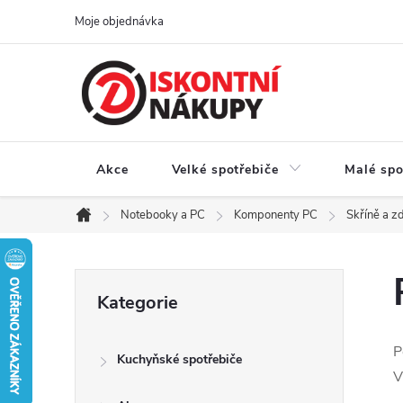
Přejít
Moje objednávka
na
obsah
Akce
Velké spotřebiče
Malé spo
Notebooky a PC
Komponenty PC
Skříně a z
Domů
P
Přeskočit
Kategorie
kategorie
o
P
Kuchyňské spotřebiče
s
V