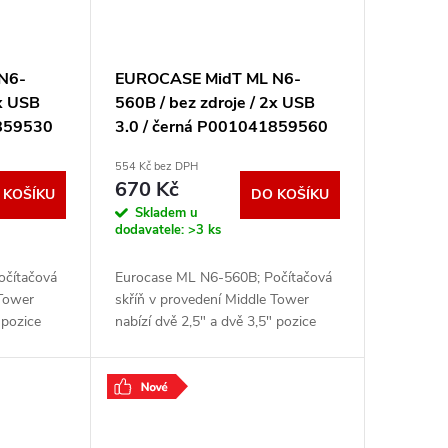
N6-
EUROCASE MidT ML N6-
2x USB
560B / bez zdroje / 2x USB
9859530
3.0 / černá P001041859560
554 Kč bez DPH
670 Kč
 KOŠÍKU
DO KOŠÍKU
Skladem u
dodavatele:
>3 ks
očítačová
Eurocase ML N6-560B; Počítačová
 Tower
skříň v provedení Middle Tower
 pozice
nabízí dvě 2,5" a dvě 3,5" pozice
a předním
pro pevné a SSD disky. Na předním
a USB 3.0
panelu jsou umístěny dva USB 3.0
porty,
.