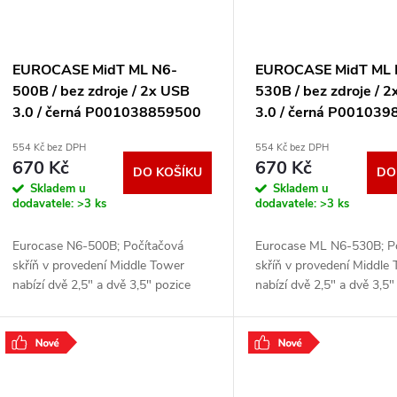
EUROCASE MidT ML N6-
EUROCASE MidT ML 
500B / bez zdroje / 2x USB
530B / bez zdroje / 
3.0 / černá P001038859500
3.0 / černá P00103
554 Kč bez DPH
554 Kč bez DPH
670 Kč
670 Kč
DO KOŠÍKU
DO
Skladem u
Skladem u
dodavatele:
>3 ks
dodavatele:
>3 ks
Eurocase N6-500B; Počítačová
Eurocase ML N6-530B; P
skříň v provedení Middle Tower
skříň v provedení Middle
nabízí dvě 2,5" a dvě 3,5" pozice
nabízí dvě 2,5" a dvě 3,5"
pro pevné a SSD disky. Na předním
pro pevné a SSD disky. N
panelu jsou umístěny dva USB 3.0
panelu jsou umístěny dv
porty,
porty,
.
.