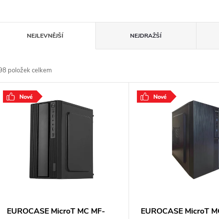
Ř
NEJLEVNĚJŠÍ
NEJDRAŽŠÍ
a
98
položek celkem
z
V
e
ý
n
p
p
s
r
p
EUROCASE MicroT MC MF-
EUROCASE MicroT M