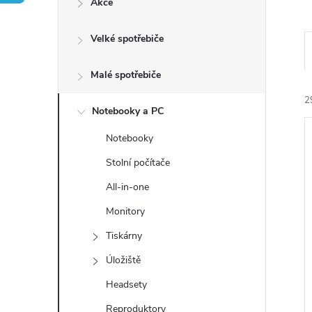
Akce
t
Velké spotřebiče
r
a
Malé spotřebiče
2
n
Notebooky a PC
Notebooky
n
Stolní počítače
í
All-in-one
í
Monitory
p
i
Tiskárny
a
Úložiště
n
Headsety
Reproduktory