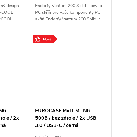
rný design
Endorfy Ventum 200 Solid – pevná
EPCOOL
PC skříň pro vaše komponenty PC
EPCOOL
skříň Endorfy Ventum 200 Solid v
formátu
elegantním designu je připravena
voji
poskytnout útočiště všem
výkonným komponentům
M6-
EUROCASE MidT ML N6-
roje / 2x
500B / bez zdroje / 2x USB
rná
3.0 / USB-C / černá
P001038859501