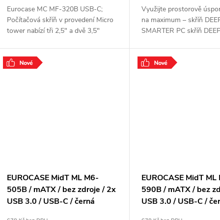
Eurocase MC MF-320B USB-C;
Využijte prostorově úspo
Počítačová skříň v provedení Micro
na maximum – skříň DE
tower nabízí tři 2,5" a dvě 3,5"
SMARTER PC skříň DE
pozice pro pevné a SSD disky. Na
SMARTER kompaktního 
předním panelu jsou umístěny dva
Mini Tower , která i přes s
USB 3.0 porty,
velikost přináší vysokou
.
.
EUROCASE MidT ML M6-
EUROCASE MidT ML 
505B / mATX / bez zdroje / 2x
590B / mATX / bez zd
USB 3.0 / USB-C / černá
USB 3.0 / USB-C / če
P001049859506
P001050859591