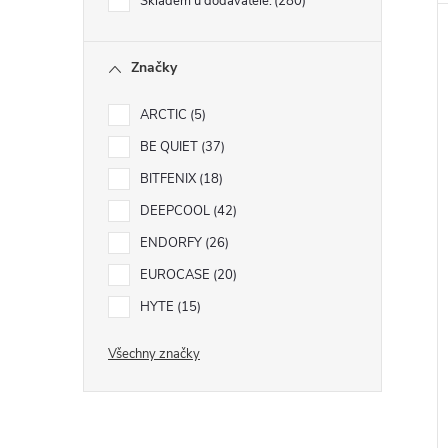
Skladem u dodavatele:
280
Značky
ARCTIC
5
BE QUIET
37
BITFENIX
18
DEEPCOOL
42
ENDORFY
26
EUROCASE
20
HYTE
15
Všechny značky