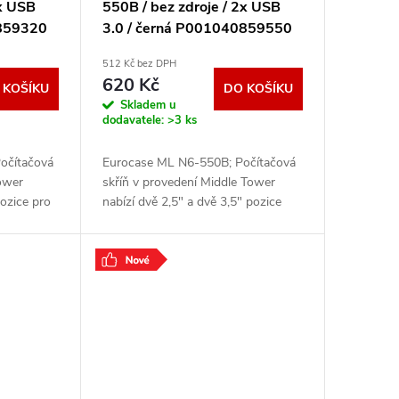
2x USB
550B / bez zdroje / 2x USB
7859320
3.0 / černá P001040859550
512 Kč bez DPH
620 Kč
 KOŠÍKU
DO KOŠÍKU
Skladem u
dodavatele:
>3 ks
očítačová
Eurocase ML N6-550B; Počítačová
tower
skříň v provedení Middle Tower
pozice pro
nabízí dvě 2,5" a dvě 3,5" pozice
ředním
pro pevné a SSD disky. Na předním
a USB 3.0
panelu jsou umístěny dva USB 3.0
porty,
.