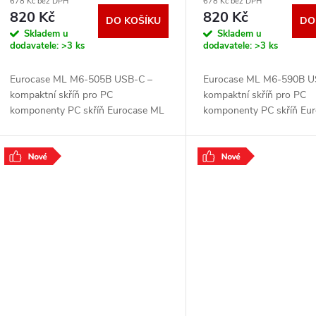
678 Kč bez DPH
678 Kč bez DPH
820 Kč
820 Kč
DO KOŠÍKU
DO
Skladem u
Skladem u
dodavatele:
>3 ks
dodavatele:
>3 ks
Eurocase ML M6-505B USB-C –
Eurocase ML M6-590B U
kompaktní skříň pro PC
kompaktní skříň pro PC
komponenty PC skříň Eurocase ML
komponenty PC skříň Eu
M6-505B USB-C , která je elegantní,
M6-590B USB-C , která je
praktická, prostorově úsporná a
praktická, prostorově úsp
poskytne ideální zázemí
poskytne ideální zázemí
.
.