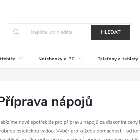
HLEDAT
třebiče
Notebooky a PC
Telefony a tablety
Příprava nápojů
abízíme nové spotřebiče pro přípravu nápojů za diskontní ceny i
robnou estetickou vadou. Výběr pro každou domácnost – od kom
polehlivé značky, odborné poradenství, podpora prodeje, rychlé