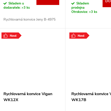
u
DO
Skladem u
Skladem
d
dodavatele:
>3 ks
prodejna
Otrokovice:
>3 ks
k
u
Rychlovarná konvice Jeny B-4975
t
k
ů
t
ů
Rychlovarná konvice Vigan
Rychlovarná konvice 
WK12X
WK17B