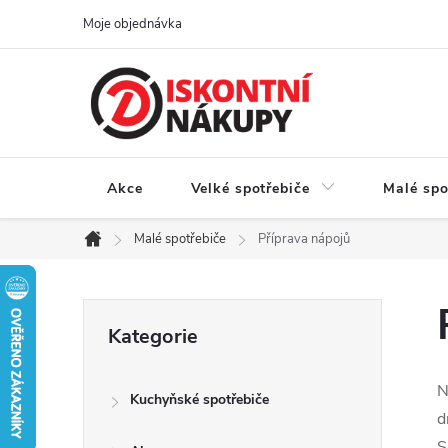
Přejít
Moje objednávka
na
obsah
Akce
Velké spotřebiče
Malé spo
Malé spotřebiče
Příprava nápojů
Domů
P
Přeskočit
Kategorie
kategorie
o
N
Kuchyňské spotřebiče
s
d
S