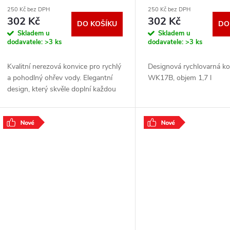
250 Kč bez DPH
250 Kč bez DPH
302 Kč
302 Kč
DO KOŠÍKU
DO
Skladem u
Skladem u
dodavatele:
>3 ks
dodavatele:
>3 ks
Kvalitní nerezová konvice pro rychlý
Designová rychlovarná ko
a pohodlný ohřev vody. Elegantní
WK17B, objem 1,7 l
design, který skvěle doplní každou
kuchyni. Odolné nerezové provedení
zajišťuje dlouhou životnost. Ideální
.