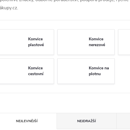
ákupy.cz.
Konvice
Konvice
plastové
nerezové
Konvice
Konvice na
cestovní
plotnu
Ř
NEJLEVNĚJŠÍ
NEJDRAŽŠÍ