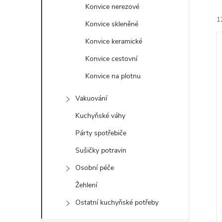
e
Konvice nerezové
1
Konvice skleněné
l
Konvice keramické
Konvice cestovní
Konvice na plotnu
í
Vakuování
i
Kuchyňské váhy
Párty spotřebiče
Sušičky potravin
Osobní péče
Žehlení
Ostatní kuchyňské potřeby