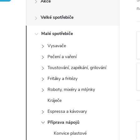
Akce
t
n
Velké spotřebiče
r
a
Malé spotřebiče
Vysavače
n
Pečení a vaření
n
Toustování, zapékání, grilování
Friťáky a fritézy
í
Roboty, mixéry a mlýnky
p
Kráječe
Espressa a kávovary
a
Příprava nápojů
n
Konvice plastové