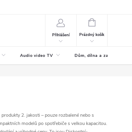
NÁKUPNÍ
KOŠÍK
Prázdný košík
Přihlášení
Audio video TV
Dům, dílna a zahrada
 produkty 2. jakosti – pouze rozbalené nebo s
paktních modelů po spotřebiče s velkou kapacitou.
 dodání a výhodné ceny. To jsou Diskontní-