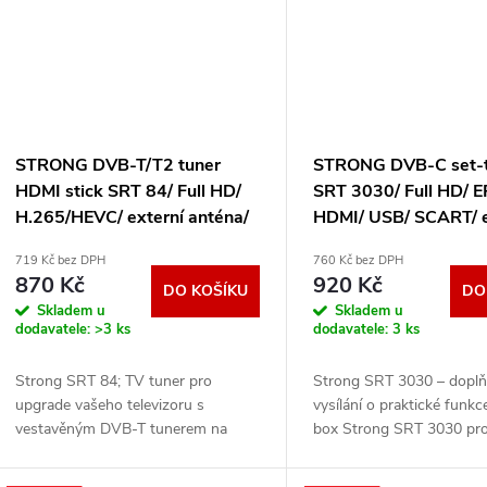
STRONG DVB-T/T2 tuner
STRONG DVB-C set-
HDMI stick SRT 84/ Full HD/
SRT 3030/ Full HD/ 
H.265/HEVC/ externí anténa/
HDMI/ USB/ SCART/ e
EPG/ PVR/ HDMI/ USB/ micro
adaptér/ černý SRT3
719 Kč bez DPH
760 Kč bez DPH
USB/ IR/ černý SRT84
870 Kč
920 Kč
DO KOŠÍKU
DO
Skladem u
Skladem u
dodavatele:
>3 ks
dodavatele:
3 ks
Strong SRT 84; TV tuner pro
Strong SRT 3030 – doplň
upgrade vašeho televizoru s
vysílání o praktické funkc
vestavěným DVB-T tunerem na
box Strong SRT 3030 pr
nové vysílání DVB-T2 s kodekem
příjem volně šířeného TV v
H.265 . Zařízení stačí připojit k
HD kvalitě ve vaší domácn