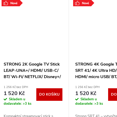
televizoru skrze HDMI
Užijte si
.
.
STRONG 2K Google TV Stick
STRONG 4K Google T
LEAP-UNA+/ HDMI/ USB-C/
SRT 41/ 4K Ultra HD/
BT/ Wi-Fi/ NETFLIX/ Disney+/
HDMI/ micro USB/ BT/
Amazon Prime Video/ Android
Chromecast/ NETFLI
1 256 Kč bez DPH
1 256 Kč bez DPH
14/ černý LEAP-UNA+
Android 14/ černý S
1 520 Kč
1 520 Kč
DO KOŠÍKU
DO
Skladem u
Skladem u
dodavatele:
>3 ks
dodavatele:
>3 ks
Kompaktní streamovací stick s
Strong SRT 41 – vytvořt