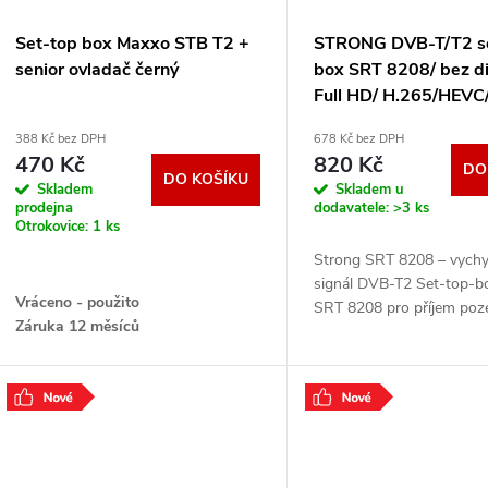
r
p
Set-top box Maxxo STB T2 +
STRONG DVB-T/T2 se
o
senior ovladač černý
box SRT 8208/ bez di
r
Full HD/ H.265/HEVC
d
USB/ HDMI/ SCART/ 
388 Kč bez DPH
678 Kč bez DPH
o
SRT8208
470 Kč
820 Kč
DO
u
DO KOŠÍKU
Skladem
Skladem u
d
prodejna
dodavatele:
>3 ks
Otrokovice:
1 ks
k
u
Strong SRT 8208 – vych
t
signál DVB-T2 Set-top-b
Vráceno - použito
k
SRT 8208 pro příjem po
Záruka 12 měsíců
vysílání DVB-T2 . Toto k
ů
zařízení je vybaveno techn
t
HEVC pro zobrazení
.
ů