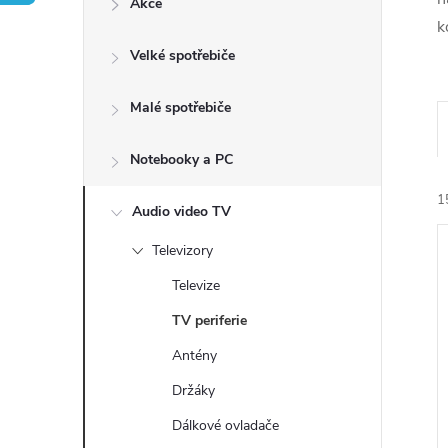
Akce
t
k
Velké spotřebiče
r
a
Malé spotřebiče
n
Notebooky a PC
1
n
Audio video TV
Televizory
í
Televize
p
TV periferie
Antény
a
í
i
Držáky
n
Dálkové ovladače