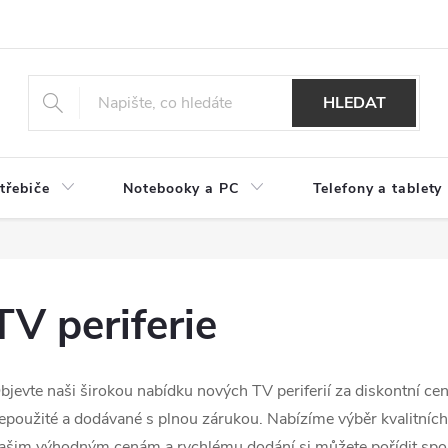
HLEDAT
třebiče
Notebooky a PC
Telefony a tablety
TV periferie
bjevte naši širokou nabídku nových TV periferií za diskontní ce
epoužité a dodávané s plnou zárukou. Nabízíme výběr kvalitních
ašim výhodným cenám a rychlému dodání si můžete pořídit spoleh