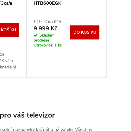
73cs/a
HTB600EGK
8 264 Kč bez DPH
9 999 Kč
 KOŠÍKU
DO KOŠÍKU
Skladem
prodejna
Otrokovice:
1 ks
 za
 4K vám
imediální
ě obrazu i
 filmů a
 pro váš televizor
ré splní požadavky každého uživatele. Všechny