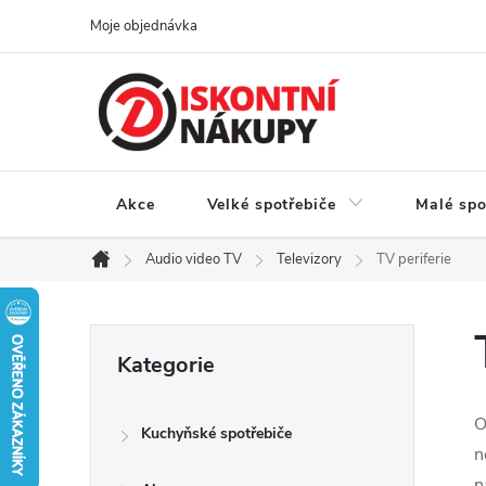
Přejít
Moje objednávka
na
obsah
Akce
Velké spotřebiče
Malé spo
Audio video TV
Televizory
TV periferie
Domů
P
Přeskočit
Kategorie
kategorie
o
O
Kuchyňské spotřebiče
s
n
n