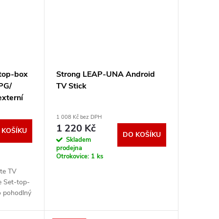
top-box
Strong LEAP-UNA Android
EPG/
TV Stick
xterní
030
1 008 Kč bez DPH
1 220 Kč
 KOŠÍKU
DO KOŠÍKU
Skladem
prodejna
Otrokovice:
1 ks
te TV
e Set-top-
o pohodlný
ysílání v
osti.