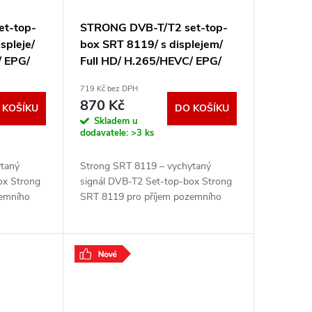
t-top-
STRONG DVB-T/T2 set-top-
spleje/
box SRT 8119/ s displejem/
/ EPG/
Full HD/ H.265/HEVC/ EPG/
černý
USB/ HDMI/ SCART/ černý
719 Kč bez DPH
SRT8119
870 Kč
 KOŠÍKU
DO KOŠÍKU
Skladem u
dodavatele:
>3 ks
ytaný
Strong SRT 8119 – vychytaný
ox Strong
signál DVB-T2 Set-top-box Strong
zemního
SRT 8119 pro příjem pozemního
ompaktní
vysílání DVB-T2 . Toto kompaktní
ologií
zařízení je vybaveno technologií
HEVC pro zobrazení
.