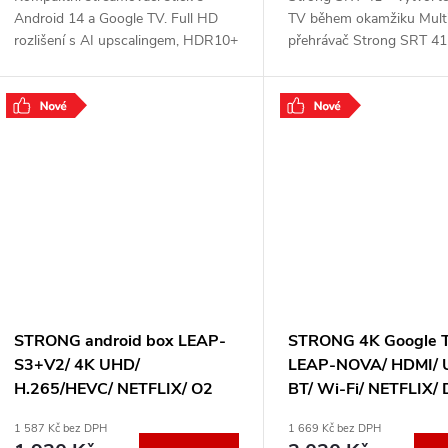
Android 14 a Google TV. Full HD
TV během okamžiku Multi
rozlišení s AI upscalingem, HDR10+
přehrávač Strong SRT 41 
a HLG, přístup ke streamovacím
kterým uděláte z běžného
službám Netflix, Prime Video,
moderní Smart TV s přís
Disney+, YouTube
obchodu Google
.
STRONG android box LEAP-
STRONG 4K Google T
S3+V2/ 4K UHD/
LEAP-NOVA/ HDMI/ 
H.265/HEVC/ NETFLIX/ O2
BT/ Wi-Fi/ NETFLIX/ 
TV/ HBO Max/ HDMI/ USB/
Amazon Prime Video/
1 587 Kč bez DPH
1 669 Kč bez DPH
LAN/ Wi-Fi/ Android TV 11/
14/ černý LEAP-NOV