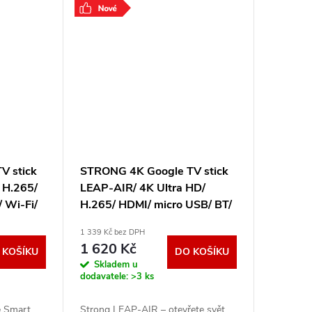
V stick
STRONG 4K Google TV stick
 H.265/
LEAP-AIR/ 4K Ultra HD/
 Wi-Fi/
H.265/ HDMI/ micro USB/ BT/
X/
Wi-Fi/ Chromecast/ NETFLIX/
1 339 Kč bez DPH
RT41
Google TV/ bílý LEAP-AIR
1 620 Kč
 KOŠÍKU
DO KOŠÍKU
Skladem u
dodavatele:
>3 ks
e Smart
Strong LEAP-AIR – otevřete svět