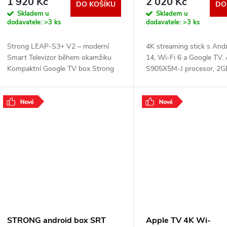
1 920 Kč
2 020 Kč
DO KOŠÍKU
DO
bílý LEAP-S3+V2
Skladem u
Skladem u
dodavatele:
>3 ks
dodavatele:
>3 ks
Strong LEAP-S3+ V2 – moderní
4K streaming stick s And
Smart Televizor během okamžiku
14, Wi-Fi 6 a Google TV.
Kompaktní Google TV box Strong
S905X5M-J procesor, 2
LEAP-S3+ V2 , se kterým
RAM, 32GB úložiště, pod
proměníte svůj stávající televizor ve
Vision, HDR10+, AV1 kod
Smart TV s obchodem
Bluetooth 5.2, HDMI
.
.
STRONG android box SRT
Apple TV 4K Wi-