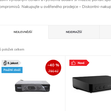
ompromisů. Nakupujte u ověřeného prodejce – Diskontni-nakup
Ř
NEJLEVNĚJŠÍ
NEJDRAŽŠÍ
a
5
položek celkem
z
V
e
–40 %
ý
Použité zboží
790 Kč
n
p
p
s