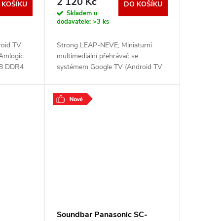
2 120 Kč
 KOŠÍKU
DO KOŠÍKU
LEAP-NEVE
Skladem u
dodavatele:
>3 ks
roid TV
Strong LEAP-NEVE; Miniaturní
 Amlogic
multimediální přehrávač se
GB DDR4
systémem Google TV (Android TV
pora Dolby
12), podporuje 4K Ultra HD
eku.
rozlišení, kodek HEVC H.265 a
formát HDR10+ a HLG pro
dokonalý
.
Soundbar Panasonic SC-