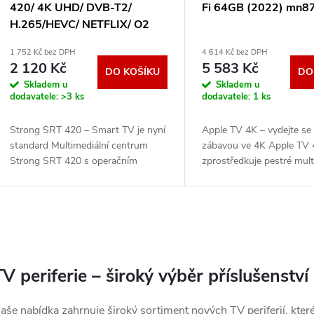
420/ 4K UHD/ DVB-T2/
Fi 64GB (2022) mn8
H.265/HEVC/ NETFLIX/ O2
TV/ HBO Max/ HDMI/ USB/
1 752 Kč bez DPH
4 614 Kč bez DPH
LAN/ Wi-Fi/ Android TV 11
2 120 Kč
5 583 Kč
DO KOŠÍKU
DO
SRT420
Skladem u
Skladem u
dodavatele:
>3 ks
dodavatele:
1 ks
Strong SRT 420 – Smart TV je nyní
Apple TV 4K – vydejte se
standard Multimediální centrum
zábavou ve 4K Apple TV
Strong SRT 420 s operačním
zprostředkuje pestré mult
systémem Android TV 11 vám
zážitky ve špičkové kvalit
zprostředkuje chytré funkce i na
zvuku . Prozkoumejte svět
běžném televizoru. Tento
seriálů z
.
.
O
v
V periferie – široký výběr příslušenství
aše nabídka zahrnuje široký sortiment nových TV periferií, kte