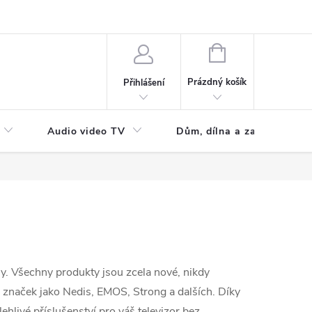
NÁKUPNÍ
KOŠÍK
Prázdný košík
Přihlášení
Audio video TV
Dům, dílna a zahrada
ny. Všechny produkty jsou zcela nové, nikdy
 značek jako Nedis, EMOS, Strong a dalších. Díky
livé příslušenství pro váš televizor bez