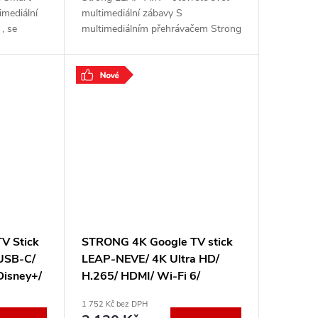
mediální
multimediální zábavy S
, se
multimediálním přehrávačem Strong
 televizoru
LEAP-AIR se systémem Android
tupem do
TV 11 ještě nemusíte starší
televizor házet do starého
.
V Stick
STRONG 4K Google TV stick
USB-C/
LEAP-NEVE/ 4K Ultra HD/
Disney+/
H.265/ HDMI/ Wi-Fi 6/
 Android
Chromecast/ NETFLIX/
1 752 Kč bez DPH
A
Disney+/ Google TV/ bílý