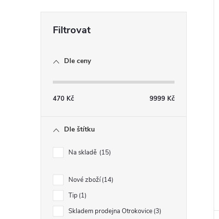
Dle ceny
470
Kč
9999
Kč
Dle štítku
Na skladě
15
Nové zboží
14
Tip
1
Skladem prodejna Otrokovice
3