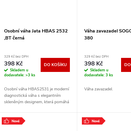
Osobní váha Jata HBAS 2532
Váha zavazadel SOG
,BT černá
380
329 Kč bez DPH
329 Kč bez DPH
398 Kč
398 Kč
DO KOŠÍKU
DO
Skladem u
Skladem u
dodavatele:
>3 ks
dodavatele:
3 ks
Osobní váha HBAS2531 je moderní
Váha zavazadel.
diagnostická váha s elegantním
skleněným designem, která pomáhá
sledovat nejen tělesnou hmotnost,
ale také další důležité hodnoty, jako
je BMI,
.