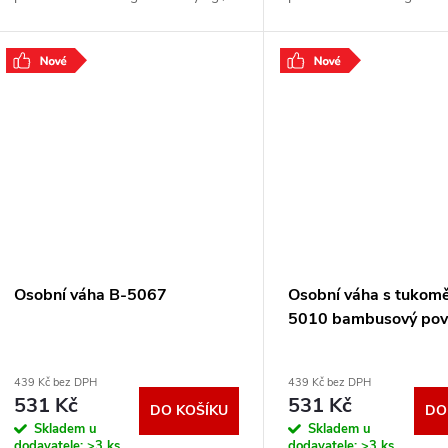
lb. Možnost zadání dat pro 10 osob.
lb. Možnost zadání dat p
Displej s velkými číslicemi
Displej s velkými číslicemi
Osobní váha B-5067
Osobní váha s tukom
5010 bambusový pov
439 Kč bez DPH
439 Kč bez DPH
531 Kč
531 Kč
DO KOŠÍKU
DO
Skladem u
Skladem u
dodavatele:
>3 ks
dodavatele:
>3 ks