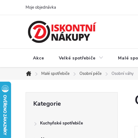
Přejít
Moje objednávka
na
obsah
Akce
Velké spotřebiče
Malé spo
Malé spotřebiče
Osobní péče
Osobní váhy
Domů
P
Přeskočit
Kategorie
kategorie
o
Kuchyňské spotřebiče
s