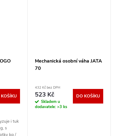
 SOGO
Mechanická osobní váha JATA
70
432 Kč bez DPH
523 Kč
 KOŠÍKU
DO KOŠÍKU
Skladem u
dodavatele:
>3 ks
yzuje i tuk
g, s
otky kg /