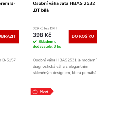
ěrem B-
Osobní váha Jata HBAS 2532
,BT bílá
329 Kč bez DPH
398 Kč
OBRAZIT
DO KOŠÍKU
Skladem u
dodavatele:
3 ks
m B-5157
Osobní váha HBAS2531 je moderní
diagnostická váha s elegantním
skleněným designem, která pomáhá
sledovat nejen tělesnou hmotnost,
ale také další důležité hodnoty, jako
je BMI,
.