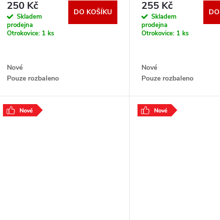
o
250 Kč
255 Kč
u
DO KOŠÍKU
DO
Skladem
Skladem
d
prodejna
prodejna
Otrokovice:
1 ks
Otrokovice:
1 ks
k
u
t
Nové
Nové
k
Pouze rozbaleno
Pouze rozbaleno
ů
t
ů