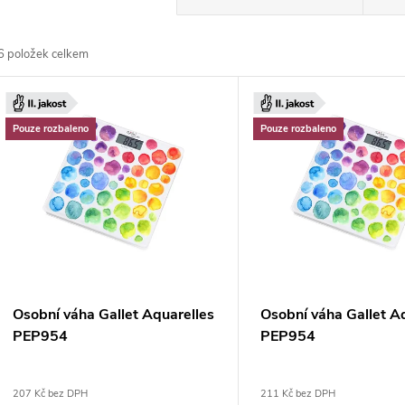
a
6
položek celkem
z
V
e
ý
Pouze rozbaleno
Pouze rozbaleno
n
p
p
s
r
p
Osobní váha Gallet Aquarelles
Osobní váha Gallet A
o
PEP954
PEP954
r
d
207 Kč bez DPH
211 Kč bez DPH