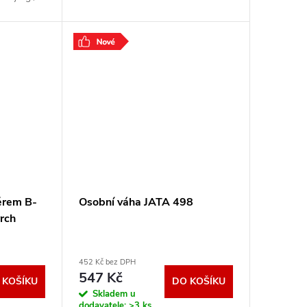
ro 10 osob.
ěrem B-
Osobní váha JATA 498
rch
452 Kč bez DPH
547 Kč
 KOŠÍKU
DO KOŠÍKU
Skladem u
dodavatele:
>3 ks