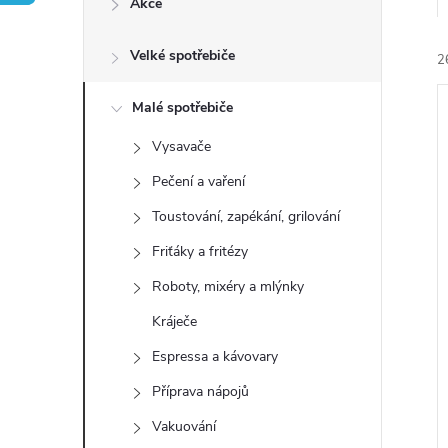
Akce
t
Velké spotřebiče
r
2
a
Malé spotřebiče
Vysavače
n
Pečení a vaření
n
Toustování, zapékání, grilování
í
i
Friťáky a fritézy
í
Roboty, mixéry a mlýnky
p
Kráječe
Espressa a kávovary
a
Příprava nápojů
n
Vakuování