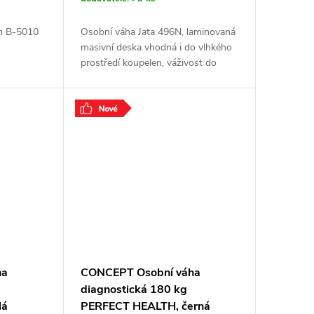
m B-5010
Osobní váha Jata 496N, laminovaná
masivní deska vhodná i do vlhkého
prostředí koupelen, váživost do
150kg s přesností na 50g, ukazatel
okolní teploty.
ha
CONCEPT Osobní váha
diagnostická 180 kg
lá
PERFECT HEALTH, černá