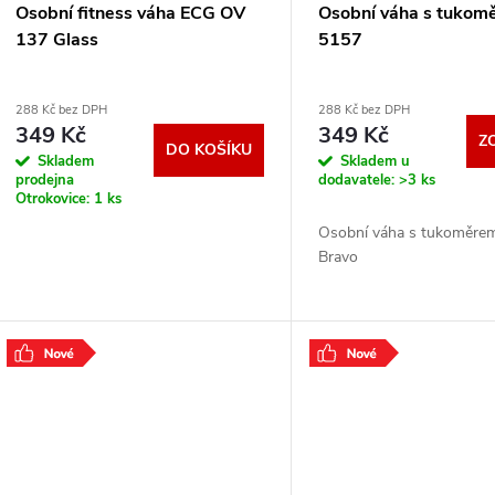
Osobní fitness váha ECG OV
Osobní váha s tukom
137 Glass
5157
288 Kč bez DPH
288 Kč bez DPH
349 Kč
349 Kč
Z
DO KOŠÍKU
Skladem
Skladem u
prodejna
dodavatele:
>3 ks
Otrokovice:
1 ks
Osobní váha s tukoměre
Bravo