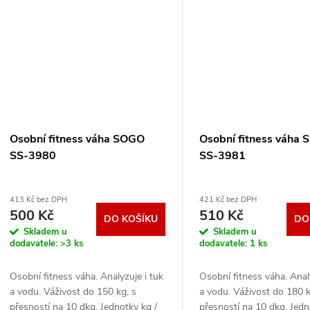
Osobní fitness váha SOGO
Osobní fitness váha
SS-3980
SS-3981
413 Kč bez DPH
421 Kč bez DPH
500 Kč
510 Kč
DO KOŠÍKU
DO
Skladem u
Skladem u
dodavatele:
>3 ks
dodavatele:
1 ks
Osobní fitness váha. Analyzuje i tuk
Osobní fitness váha. Anal
a vodu. Váživost do 150 kg, s
a vodu. Váživost do 180 k
přesností na 10 dkg. Jednotky kg /
přesností na 10 dkg. Jedn