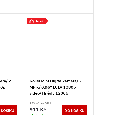
era/ 2
Rollei Mini Digitalkamera/ 2
80p
MPix/ 0,96" LCD/ 1080p
video/ Hnědý 12066
753 Kč bez DPH
911 Kč
 KOŠÍKU
DO KOŠÍKU