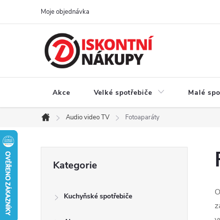
Přejít
Moje objednávka
na
obsah
Akce
Velké spotřebiče
Malé spo
Audio video TV
Fotoaparáty
Domů
P
Přeskočit
Kategorie
kategorie
o
O
Kuchyňské spotřebiče
s
z
v