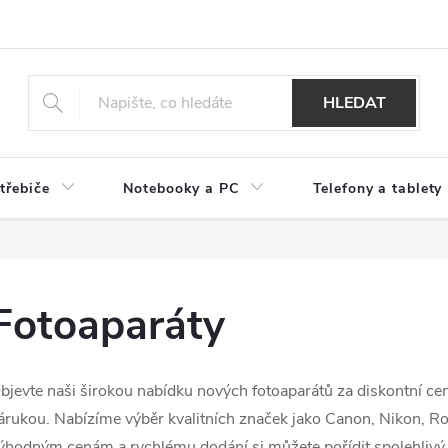
HLEDAT
třebiče
Notebooky a PC
Telefony a tablety
Fotoaparáty
bjevte naši širokou nabídku nových fotoaparátů za diskontní ce
árukou. Nabízíme výběr kvalitních značek jako Canon, Nikon, Rol
ýhodným cenám a rychlému dodání si můžete pořídit spolehlivý