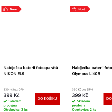
Nabíječka baterii fotoaparátů
Nabíječka baterii fot
NIKON EL9
Olympus Li40B
330 Kč bez DPH
330 Kč bez DPH
399 Kč
399 Kč
DO KOŠÍKU
DO
Skladem
Skladem
prodejna
prodejna
Otrokovice:
2 ks
Otrokovice:
2 ks