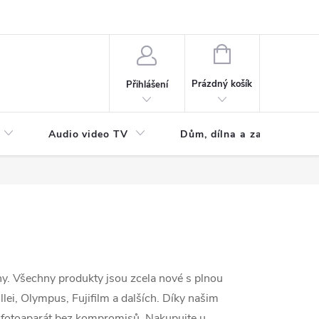
NÁKUPNÍ
KOŠÍK
Prázdný košík
Přihlášení
Audio video TV
Dům, dílna a zahrada
ny. Všechny produkty jsou zcela nové s plnou
lei, Olympus, Fujifilm a dalších. Díky našim
 fotoaparát bez kompromisů. Nakupujte u