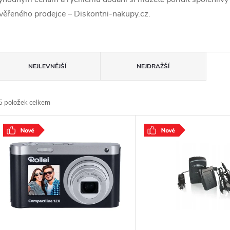
věřeného prodejce – Diskontni-nakupy.cz.
Ř
NEJLEVNĚJŠÍ
NEJDRAŽŠÍ
a
5
položek celkem
z
V
e
ý
n
p
p
s