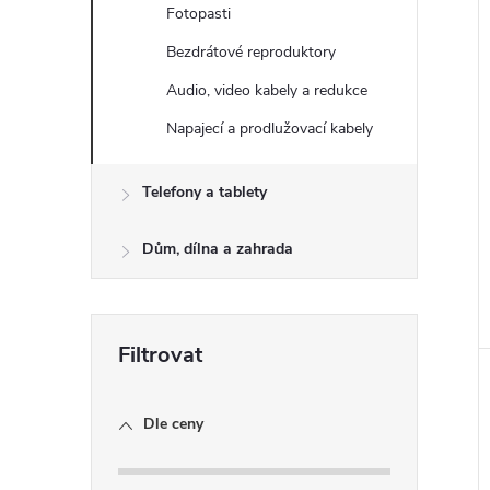
e
Fotopasti
Bezdrátové reproduktory
l
Audio, video kabely a redukce
Napajecí a prodlužovací kabely
Telefony a tablety
Dům, dílna a zahrada
Dle ceny