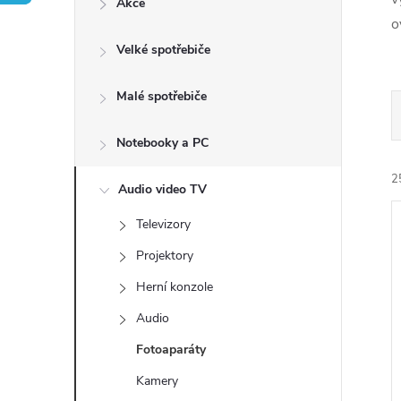
Akce
t
o
Velké spotřebiče
r
a
Malé spotřebiče
n
Notebooky a PC
2
n
Audio video TV
Televizory
í
Projektory
p
Herní konzole
Audio
a
í
i
Fotoaparáty
n
Kamery