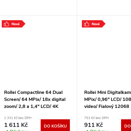
Rollei Compactline 64 Dual
Rollei Mini Digitalkam
Screen/ 64 MPix/ 18x digital
MPix/ 0,96" LCD/ 10
zoom/ 2,8 a 1,4" LCD/ 4K
video/ Fialový 12068
video/ Černý 12030
1 331 Kč bez DPH
753 Kč bez DPH
1 611 Kč
911 Kč
DO KOŠÍKU
DO