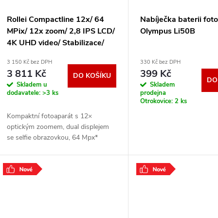
r
p
Rollei Compactline 12x/ 64
Nabíječka baterii fot
o
MPix/ 12x zoom/ 2,8 IPS LCD/
Olympus Li50B
r
4K UHD video/ Stabilizace/
d
Černý 12102
3 150 Kč bez DPH
330 Kč bez DPH
o
3 811 Kč
399 Kč
DO KOŠÍKU
u
DO
Skladem u
Skladem
d
dodavatele:
>3 ks
prodejna
Otrokovice:
2 ks
k
u
Kompaktní fotoaparát s 12×
t
optickým zoomem, dual displejem
k
se selfie obrazovkou, 64 Mpx*
fotografie a 4K video. Ideální pro
ů
vlogy, cestování a rodinné akce díky
t
integrovanému
.
ů