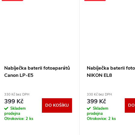
Nabíječka baterii fotoaparátů
Nabíječka baterii fot
Canon LP-E5
NIKON EL8
330 Kč bez DPH
330 Kč bez DPH
399 Kč
399 Kč
DO KOŠÍKU
DO
Skladem
Skladem
prodejna
prodejna
Otrokovice:
2 ks
Otrokovice:
2 ks