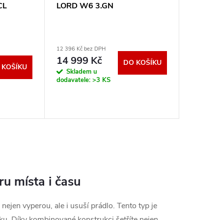
CL
LORD W6 3.GN
12 396 Kč bez DPH
14 999 Kč
DO KOŠÍKU
 KOŠÍKU
Skladem u
dodavatele:
>3 KS
u místa i času
ejen vyperou, ale i usuší prádlo. Tento typ je
ku. Díky kombinované konstrukci šetříte nejen