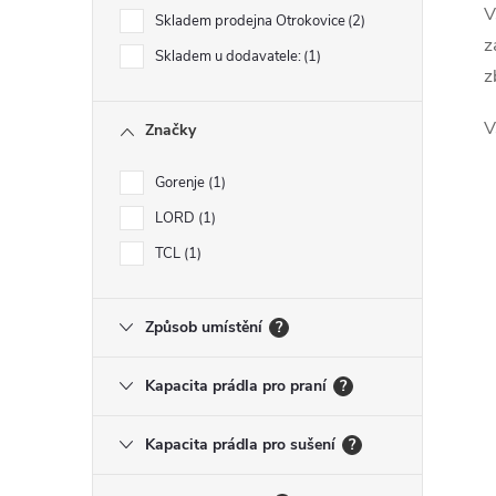
V
Skladem prodejna Otrokovice
2
z
i
Skladem u dodavatele:
1
z
V
Značky
Gorenje
1
LORD
1
TCL
1
Způsob umístění
?
Kapacita prádla pro praní
?
Kapacita prádla pro sušení
?