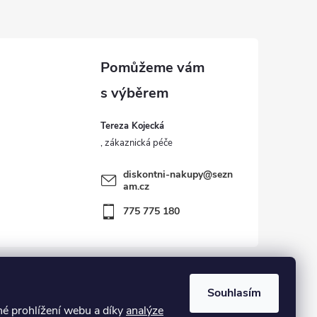
Tereza Kojecká
diskontni-nakupy
@
sezn
am.cz
775 775 180
Souhlasím
 prohlížení webu a díky
analýze
kost – zboží vráceno zákazníkem ve 14ti denní lhůtě