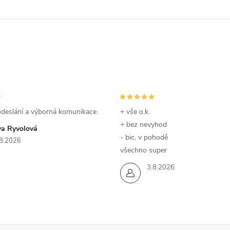
odeslání a výborná komunikace.
+ vše o.k.
+ bez nevyhod
va Ryvolová
- bic, v pohodě
8.2026
všechno super
3.8.2026