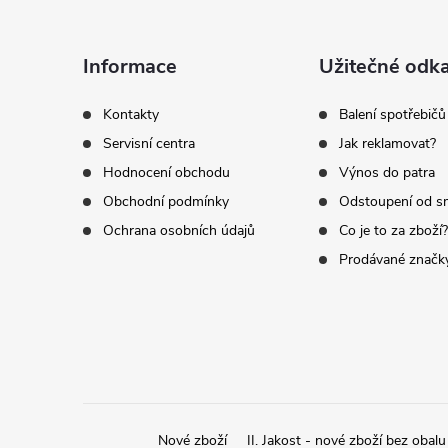
Z
á
Informace
Užitečné odk
p
Kontakty
Balení spotřebičů
Servisní centra
Jak reklamovat?
a
Hodnocení obchodu
Výnos do patra
t
Obchodní podmínky
Odstoupení od s
Ochrana osobních údajů
Co je to za zboží?
í
Prodávané značk
Nové zboží
II. Jakost - nové zboží bez obalu