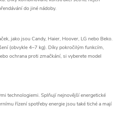
 přendávání do jiné nádoby.
ček, jako jsou Candy, Haier, Hoover, LG nebo Beko.
šení (obvykle 4–7 kg). Díky pokročilým funkcím,
nebo ochrana proti zmačkání, si vyberete model
i technologiemi. Splňují nejnovější energetické
nímu řízení spotřeby energie jsou také tiché a mají