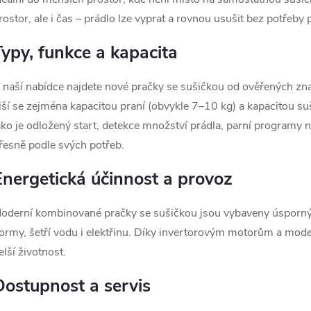
d
rostor, ale i čas – prádlo lze vyprat a rovnou usušit bez potřeby
a
Typy, funkce a kapacita
c
 naší nabídce najdete nové pračky se sušičkou od ověřených zna
iší se zejména kapacitou praní (obvykle 7–10 kg) a kapacitou su
p
ako je odložený start, detekce množství prádla, parní programy 
řesně podle svých potřeb.
Energetická účinnost a provoz
v
k
oderní kombinované pračky se sušičkou jsou vybaveny úsporným
ormy, šetří vodu i elektřinu. Díky invertorovým motorům a moder
y
elší životnost.
v
Dostupnost a servis
ý