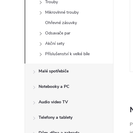
Trouby
e
Mikrovlnné trouby
l
Ohřevné zásuvky
Odsavače par
Akční sety
Příslušenství k velké bíle
Malé spotřebiče
Notebooky a PC
Audio video TV
l
Telefony a tablety
P
i
Dům, dílna a zahrada