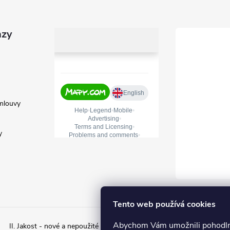
azy
mlouvy
y
Tento web používá cookies
Abychom Vám umožnili pohodlné
II. Jakost - nové a nepoužité zboží s estetickým poškozením
II. ja