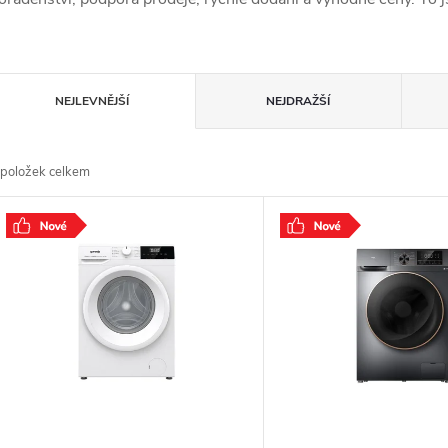
Ř
NEJLEVNĚJŠÍ
NEJDRAŽŠÍ
a
položek celkem
z
V
e
ý
n
p
p
s
r