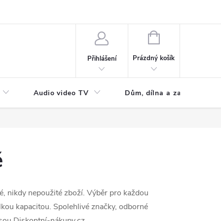
NÁKUPNÍ
KOŠÍK
Prázdný košík
Přihlášení
Audio video TV
Dům, dílna a zahrada
é
é, nikdy nepoužité zboží. Výběr pro každou
kou kapacitou. Spolehlivé značky, odborné
jsou Diskontní-nákupy.cz.