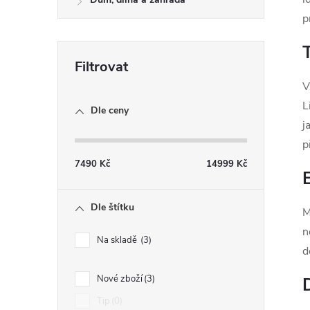
p
V
í
L
Dle ceny
j
p
r
7490
Kč
14999
Kč
Dle štítku
M
n
Na skladě
3
d
Nové zboží
3
Tip
0