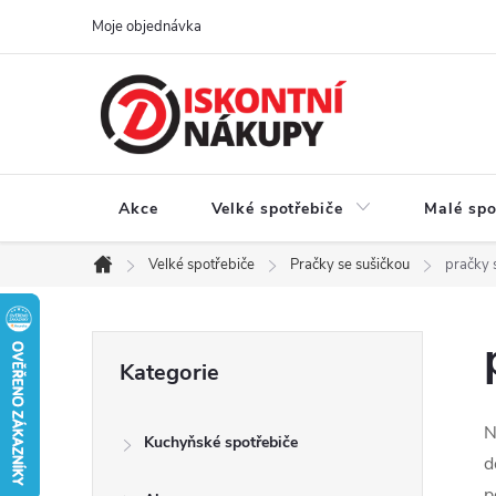
Přejít
Moje objednávka
na
obsah
Akce
Velké spotřebiče
Malé spo
Velké spotřebiče
Pračky se sušičkou
pračky 
Domů
P
Přeskočit
Kategorie
kategorie
o
N
Kuchyňské spotřebiče
s
d
p