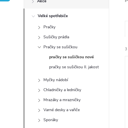
Akce
t
Velké spotřebiče
r
Pračky
a
Sušičky prádla
n
Pračky se sušičkou
3
pračky se sušičkou nové
n
pračky se sušičkou II. jakost
í
Myčky nádobí
p
Chladničky a ledničky
í
Mrazáky a mrazničky
i
a
Varné desky a vařiče
n
Sporáky