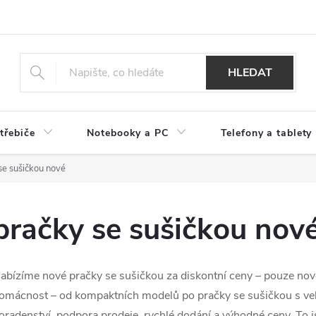
HLEDAT
třebiče
Notebooky a PC
Telefony a tablety
se sušičkou nové
pračky se sušičkou nov
abízíme nové pračky se sušičkou za diskontní ceny – pouze nov
omácnost – od kompaktních modelů po pračky se sušičkou s vel
oradenství, podpora prodeje, rychlé dodání a výhodné ceny. To 