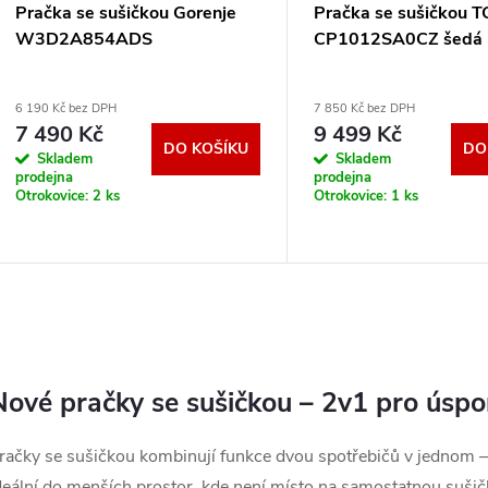
p
Pračka se sušičkou Gorenje
Pračka se sušičkou T
o
W3D2A854ADS
CP1012SA0CZ šedá
r
d
6 190 Kč bez DPH
7 850 Kč bez DPH
o
7 490 Kč
9 499 Kč
u
DO KOŠÍKU
DO
Skladem
Skladem
d
prodejna
prodejna
Otrokovice:
2 ks
Otrokovice:
1 ks
k
u
t
k
ů
t
O
v
ů
Nové pračky se sušičkou – 2v1 pro úspor
račky se sušičkou kombinují funkce dvou spotřebičů v jednom – n
á
deální do menších prostor, kde není místo na samostatnou sušič