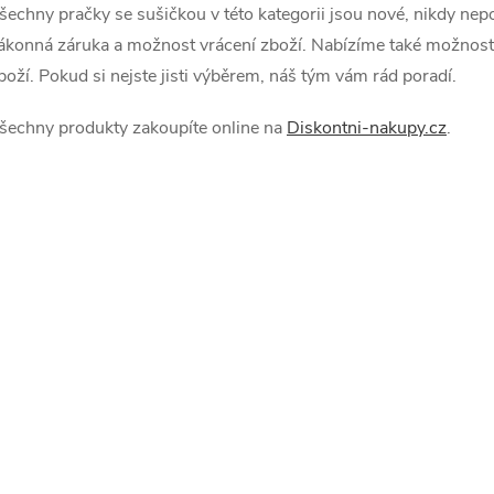
p
šechny pračky se sušičkou v této kategorii jsou nové, nikdy nep
ákonná záruka a možnost vrácení zboží. Nabízíme také možnost
boží. Pokud si nejste jisti výběrem, náš tým vám rád poradí.
s
šechny produkty zakoupíte online na
Diskontni-nakupy.cz
.
u