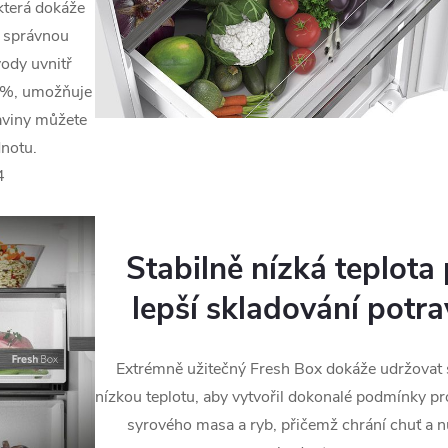
která dokáže
e správnou
ody uvnitř
0 %, umožňuje
aviny můžete
dnotu.
4
Stabilně nízká teplota
lepší skladování potra
Extrémně užitečný Fresh Box dokáže udržovat 
nízkou teplotu, aby vytvořil dokonalé podmínky p
syrového masa a ryb, přičemž chrání chuť a nu