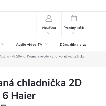
NÁKUPNÍ
KOŠÍK
Prázdný košík
Přihlášení
Audio video TV
Dům, dílna a zahrada
.Použito - Vyčištěno ..Kosmetické oděrky ..Chybí návod ..Záruka
ná chladnička 2D
 6 Haier