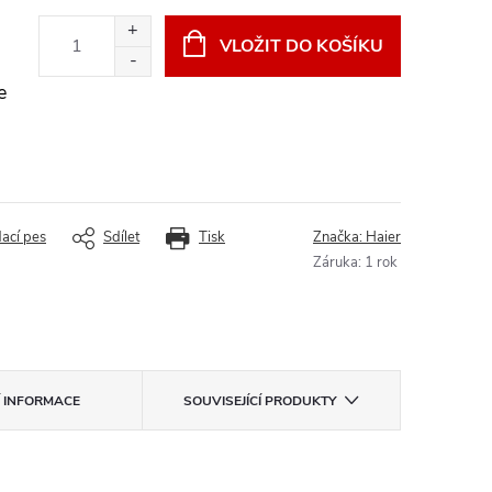
VLOŽIT DO KOŠÍKU
e
dací pes
Sdílet
Tisk
Značka:
Haier
Záruka
:
1 rok
Í INFORMACE
SOUVISEJÍCÍ PRODUKTY