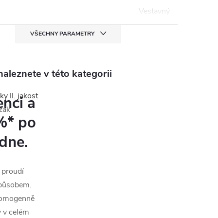
Vestavný
VŠECHNY PARAMETRY
aleznete v této kategorii
y II. jakost
nci a
zák
 %* po
dne.
 proudí
způsobem.
homogenně
y v celém