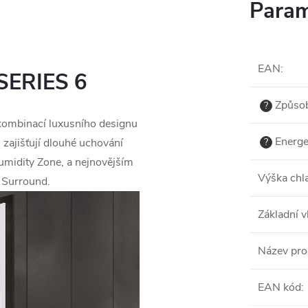
Param
EAN
:
 SERIES 6
Způsob
?
kombinací luxusního designu
Energe
zajišťují dlouhé uchování
?
umidity Zone, a nejnovějším
Výška chl
r Surround.
Základní v
Název pro
EAN kód
: