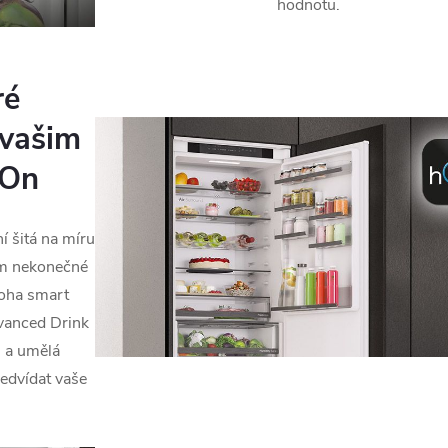
hodnotu.
ré
 vašim
hOn
 šitá na míru
ům nekonečné
noha smart
dvanced Drink
n a umělá
ředvídat vaše