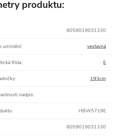
etry produktu:
8059019031330
 umístění
:
vestavná
tická třída
:
E
adničky
:
193cm
lastnosti nadpis
:
duktu
:
HBW5719E
8059019031330