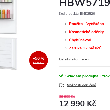
HBW5719
Kód produktu:
BMK2520
Použito - Vyčištěno
Kosmetické oděrky
Chybí návod
Záruka 12 měsíců
–56 %
Detailní informace
29 900 Kč
Skladem prodejna Otrok
Možnosti doručení
29 900 Kč
12 990 Kč