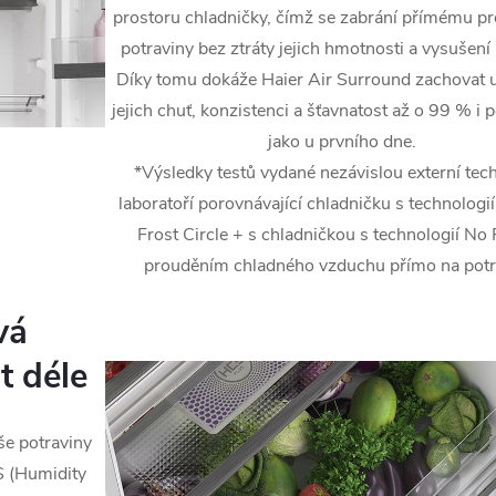
prostoru chladničky, čímž se zabrání přímému p
potraviny bez ztráty jejich hmotnosti a vysušení 
Díky tomu dokáže Haier Air Surround zachovat u
jejich chuť, konzistenci a šťavnatost až o 99 % i 
jako u prvního dne.
*Výsledky testů vydané nezávislou externí tec
laboratoří porovnávající chladničku s technologií
Frost Circle + s chladničkou s technologií No 
prouděním chladného vzduchu přímo na potr
vá
t déle
še potraviny
S (Humidity