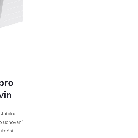
 pro
vin
stabilně
ro uchování
triční