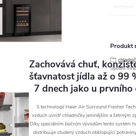
Instalace
:
Produkt n
chladničk
Zachovává chuť, konziste
Spodní mra
šťavnatost jídla až o 99
7 dnech jako u prvního 
S technologií Haier Air Surround Fresher Tech
vzduch uvnitř chladničky jemnějším a šetrným 
Díky speciálním bočním vývodům tento systém 
distribuuje studený vzduch obklopující potravin