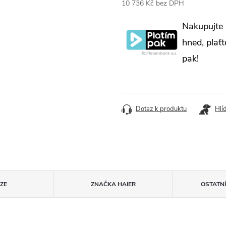
10 736 Kč bez DPH
Měrná
Nakupujte
cena:
hned, plaťt
pak!
Dotaz k produktu
Hlí
ZE
ZNAČKA
HAIER
OSTATN