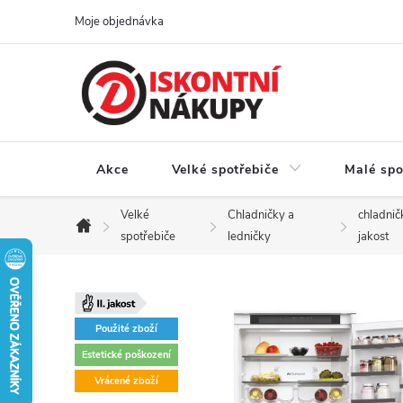
Přejít
Moje objednávka
na
obsah
Akce
Velké spotřebiče
Malé spo
Velké
Chladničky a
chladničk
Domů
spotřebiče
ledničky
jakost
Použité zboží
Estetické poškození
Vrácené zboží