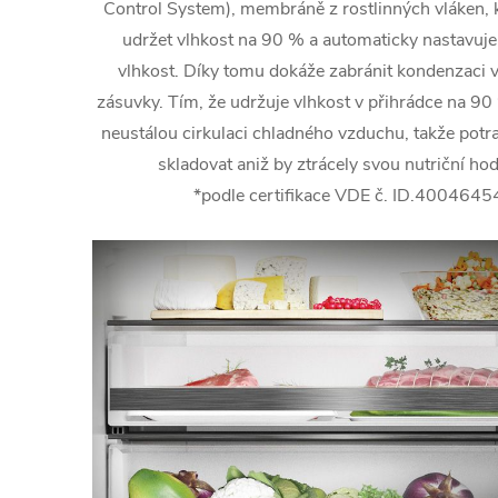
Control System), membráně z rostlinných vláken, 
udržet vlhkost na 90 % a automaticky nastavuj
vlhkost. Díky tomu dokáže zabránit kondenzaci v
zásuvky. Tím, že udržuje vlhkost v přihrádce na 9
neustálou cirkulaci chladného vzduchu, takže potr
skladovat aniž by ztrácely svou nutriční ho
*podle certifikace VDE č. ID.4004645