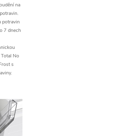
roudění na
potravin.
 potravin
po 7 dnech
hnickou
 Total No
Frost s
aviny.