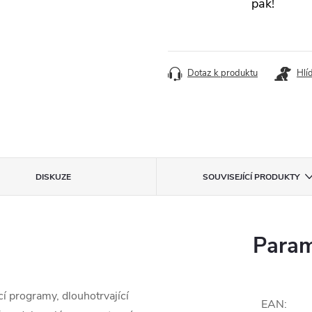
pak!
Dotaz k produktu
Hlí
DISKUZE
SOUVISEJÍCÍ PRODUKTY
Param
í programy, dlouhotrvající
EAN
: