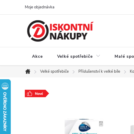
Přejít
Moje objednávka
na
obsah
Akce
Velké spotřebiče
Malé spo
Velké spotřebiče
Příslušenství k velké bíle
Ko
Domů