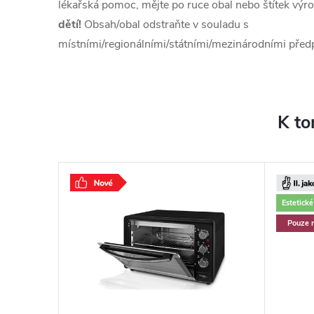
lékařská pomoc, mějte po ruce obal nebo štítek výr
dětí!
Obsah/obal odstraňte v souladu s
místními/regionálními/státními/mezinárodními před
K to
–11 %
Estetick
8 999 Kč
Pouze 