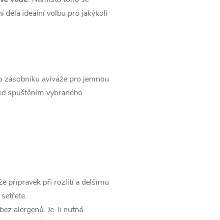
 dělá ideální volbu pro jakýkoli
 zásobníku aviváže pro jemnou
řed spuštěním vybraného
 přípravek při rozlití a delšímu
setřete.
bez alergenů. Je-li nutná