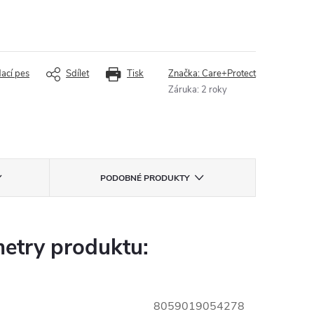
dací pes
Sdílet
Tisk
Značka:
Care+Protect
Záruka
:
2 roky
PODOBNÉ PRODUKTY
etry produktu:
8059019054278