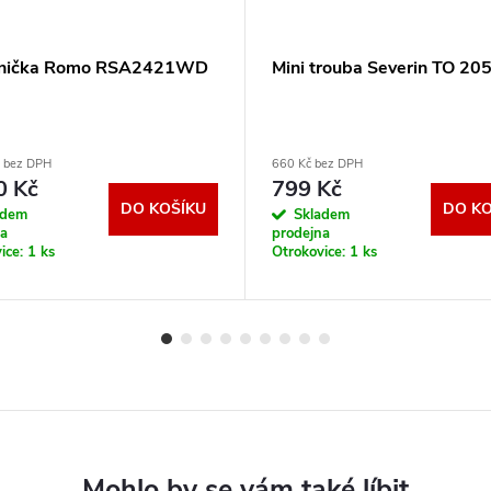
dnička Romo RSA2421WD
Mini trouba Severin TO 20
č bez DPH
660 Kč bez DPH
0 Kč
799 Kč
DO KOŠÍKU
DO KO
adem
Skladem
na
prodejna
ice:
1 ks
Otrokovice:
1 ks