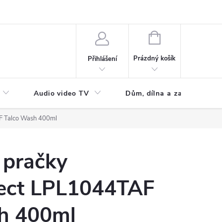
NÁKUPNÍ
KOŠÍK
Prázdný košík
Přihlášení
Audio video TV
Dům, dílna a zahrada
F Talco Wash 400ml
 pračky
ect LPL1044TAF
h 400ml