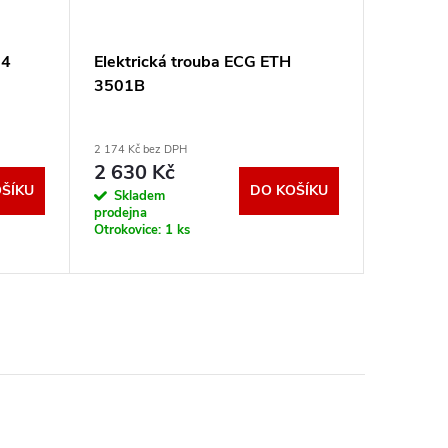
54
Elektrická trouba ECG ETH
CONCEP
3501B
IDV436
2 174 Kč bez DPH
9 090 Kč b
2 630 Kč
10 99
ŠÍKU
DO KOŠÍKU
Skladem
Sklad
prodejna
dodavatel
Otrokovice:
1 ks