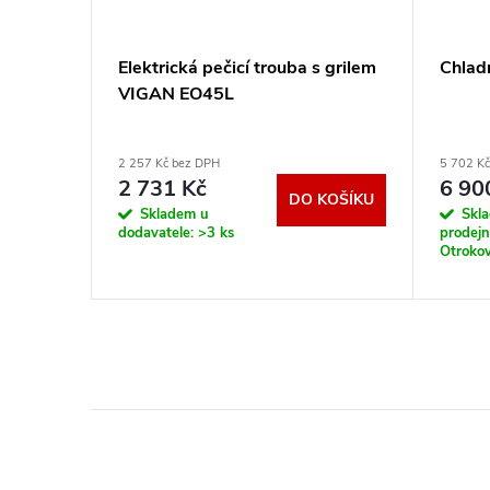
trolux
Elektrická pečicí trouba s grilem
Chla
VIGAN EO45L
2 257 Kč bez DPH
5 702 K
2 731 Kč
6 90
DO KOŠÍKU
KOŠÍKU
Skladem u
Skl
dodavatele:
>3 ks
prodej
Otrokov