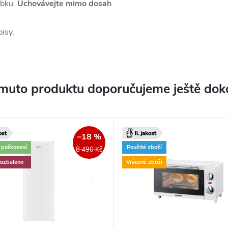
obku.
Uchovávejte mimo dosah
pisy.
muto produktu doporučujeme ještě dok
–18 %
é poškození
Použité zboží
8 490 Kč
rozbaleno
Vrácené zboží