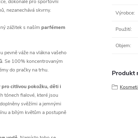
ičce, dokonalé pro sportovní
nů, nezanechává skvrny.
Výrobce
:
nný zážitek s naším
parfémem
Použití
:
Objem
:
u pevně váže na vlákna vašeho
ů
. Se 100% koncentrovaným
fémy do pračky na trhu.
Produkt n
pro citlivou pokožku, děti i
Kosmetik
 tónech fialové, které jsou
u doplněny svěžími a jemnými
mínu a bílým květům a postupně
 ve vodě
. Namísto toho se