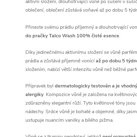
aktivní složení, dlouhotrvající vůně po sušení v suš
oblečení, oblečení zůstává voňavé až po dobu 5 týd
Přineste svému prádlu příjemný a dlouhotrvající vo
do pračky Talco Wash 100% čisté esence
.
Díky jedinečnému aktivnímu složení se vůně parfém
prádla a zůstává příjemně vonící
až po dobu 5 týdn
složením, nabízí větší intenzitu vůně než běžné par
Přípravek byl
dermatologicky testován a je
vhodný 
alergiky
. Kompozice vůně je založena na květinových
zdůrazněny elegantní růží. Tyto květinové tóny jso
nádechy. Srdce vůně je bohaté a objemné, díky jas
ustupuje nuancím vanilky a bílého pižma.
Vůně se z tkaniny neodplaví, jelikož
není rozpustná