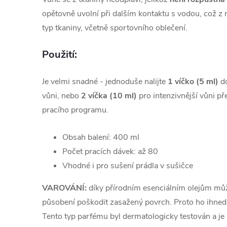
opětovně uvolní při dalším kontaktu s vodou, což z ní
typ tkaniny, včetně sportovního oblečení.
Použití:
Je velmi snadné - jednoduše nalijte
1 víčko (5 ml)
do
vůni, nebo
2 víčka (10 ml)
pro intenzivnější vůni p
pracího programu.
Obsah balení: 400 ml
Počet pracích dávek: až 80
Vhodné i pro sušení prádla v sušičce
VAROVÁNÍ:
díky přírodním esenciálním olejům může
působení poškodit zasažený povrch. Proto ho ihned 
Tento typ parfému byl dermatologicky testován a je 