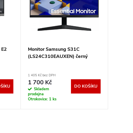
 E2
Monitor Samsung S31C
Xiaomi 
(LS24C310EAUXEN) černý
1 405 Kč bez DPH
1 652 Kč b
1 700 Kč
1 999
ŠÍKU
DO KOŠÍKU
Skladem
Sklad
prodejna
prodejna
Otrokovice:
1 ks
Otrokovic