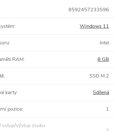
8592457233596
systém
:
Windows 11
soru
:
Intel
paměti RAM
:
8 GB
tě
:
SSD M.2
ké karty
:
Sdílená
rní pozice
:
1
 vstup/výstup zvuku
4