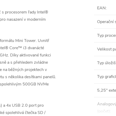
EAN
:
 s procesorem řady Intel®
pro nasazení v moderním
Operační 
Typ proce
formátu Mini Tower. Uvnitř
Intel® Core™ i3 dvanácté
Velikost 
GHz. Díky aktivované funkci
sně a s přehledem zvládne
Typ úložiš
ce na běžných projektech v
Typ grafic
tu s několika desítkami panelů.
a spolehlivým 500GB NVMe
5,25" exte
Analogový
s) a 4x USB 2.0 port pro
(počet)
:
také spolehlivá čtečka SD /