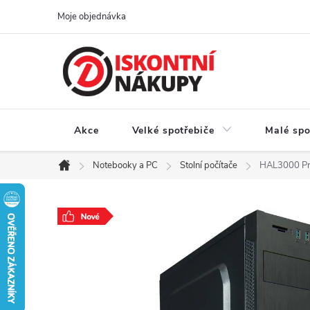
Přejít
Moje objednávka
na
obsah
Akce
Velké spotřebiče
Malé spo
Notebooky a PC
Stolní počítače
HAL3000 Pr
Domů