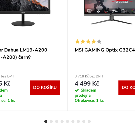
or Dahua LM19-A200
MSI GAMING Optix G32C4
-A200) černý
č bez DPH
3 718 Kč bez DPH
5 Kč
4 499 Kč
DO KOŠÍKU
DO KO
adem
Skladem
na
prodejna
ice:
1 ks
Otrokovice:
1 ks