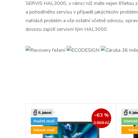
SERVIS HAL3000, v rámci níž máte nejen tříletou zár
a pohodlného servisu v případě jakýchkoliv problémů.
nahlásit problém a vše ostatní včetně odvozu, opra
dovozu zajistí servisní tým HAL3000.
–63 %
Použité zboží
Estetick
3 999 Kč
Vrácené zboží
Vráce