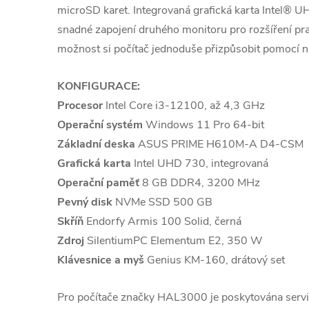
microSD karet. Integrovaná grafická karta Intel®
snadné zapojení druhého monitoru pro rozšíření pr
možnost si počítač jednoduše přizpůsobit pomocí n
KONFIGURACE:
Procesor
Intel Core i3-12100, až 4,3 GHz
Operační systém
Windows 11 Pro 64-bit
Základní deska
ASUS PRIME H610M-A D4-CSM
Grafická karta
Intel UHD 730, integrovaná
Operační paměť
8 GB DDR4, 3200 MHz
Pevný disk
NVMe SSD 500 GB
Skříň
Endorfy Armis 100 Solid, černá
Zdroj
SilentiumPC Elementum E2, 350 W
Klávesnice a myš
Genius KM-160, drátový set
Pro počítače značky HAL3000 je poskytována se