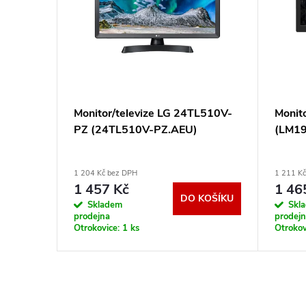
- 23,8”
Monitor/televize LG 24TL510V-
Monit
PZ (24TL510V-PZ.AEU)
(LM19
1 204 Kč bez DPH
1 211 K
1 457 Kč
1 46
KOŠÍKU
DO KOŠÍKU
Skladem
Skl
prodejna
prodej
Otrokovice:
1 ks
Otrokov