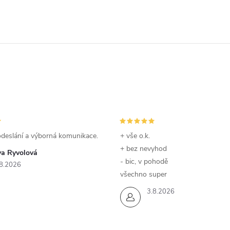
odeslání a výborná komunikace.
+ vše o.k.
+ bez nevyhod
va Ryvolová
- bic, v pohodě
8.2026
všechno super
3.8.2026