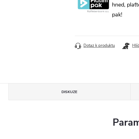
hned, plaťt
pak!
Dotaz k produktu
Hlí
DISKUZE
Param