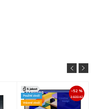
–52 %
Použité zboží
3 600 Kč
Vrácené zboží