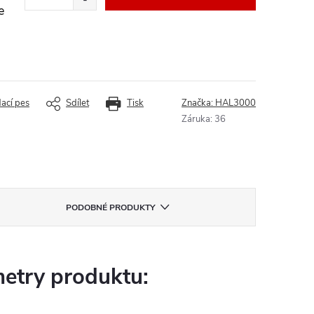
e
dací pes
Sdílet
Tisk
Značka:
HAL3000
Záruka
:
36
PODOBNÉ PRODUKTY
etry produktu: