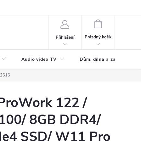
NÁKUPNÍ
KOŠÍK
Prázdný košík
Přihlášení
Audio video TV
Dům, dílna a zahrada
S2616
roWork 122 /
12100/ 8GB DDR4/
Ie4 SSD/ W11 Pro