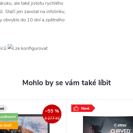
uku, ale také jistotu rychlého
 Stačí jen zavolat na infolinku,
vy obvykle do 10 dní a zpětného
–55 %
é poškození
3 277 Kč
né zboží