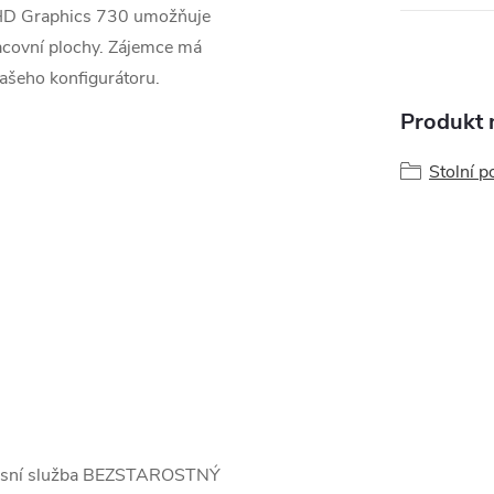
 UHD Graphics 730 umožňuje
acovní plochy. Zájemce má
ašeho konfigurátoru.
Produkt n
Stolní p
rvisní služba BEZSTAROSTNÝ