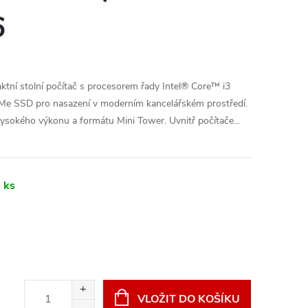
6
ní stolní počítač s procesorem řady Intel® Core™ i3
Me SSD pro nasazení v moderním kancelářském prostředí.
ysokého výkonu a formátu Mini Tower. Uvnitř počítače...
 ks
VLOŽIT DO KOŠÍKU