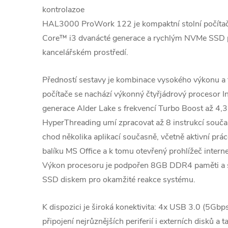
kontrolazoe
HAL3000 ProWork 122 je kompaktní stolní počítač
Core™ i3 dvanácté generace a rychlým NVMe SSD 
kancelářském prostředí.
Předností sestavy je kombinace vysokého výkonu a 
počítače se nachází výkonný čtyřjádrový procesor 
generace Alder Lake s frekvencí Turbo Boost až 4,3
HyperThreading umí zpracovat až 8 instrukcí souča
chod několika aplikací současně, včetně aktivní prá
balíku MS Office a k tomu otevřený prohlížeč interne
Výkon procesoru je podpořen 8GB DDR4 paměti 
SSD diskem pro okamžité reakce systému.
K dispozici je široká konektivita: 4x USB 3.0 (5Gbp
připojení nejrůznějších periferií i externích disků a 