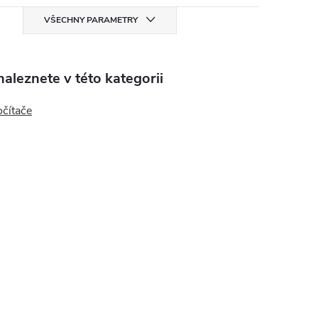
VŠECHNY PARAMETRY
aleznete v této kategorii
očítače