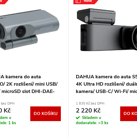
 kamera do auta
DAHUA kamera do auta S
/ 2K rozlišení/ mini USB/
4K Ultra HD rozlišení/ duál
/ microSD slot DHI-DAE-
kamera/ USB-C/ Wi-Fi/ mi
00WVR-M3PRO
slot DHI-DAE-HC5710WV
č bez DPH
1 835 Kč bez DPH
S5PRO
0 Kč
2 220 Kč
DO KOŠÍKU
DO KO
adem u
Skladem u
tele:
1 ks
dodavatele:
>3 ks