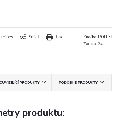
dací pes
Sdílet
Tisk
Značka:
ROLLEI
Záruka
:
24
OUVISEJÍCÍ PRODUKTY
PODOBNÉ PRODUKTY
etry produktu: