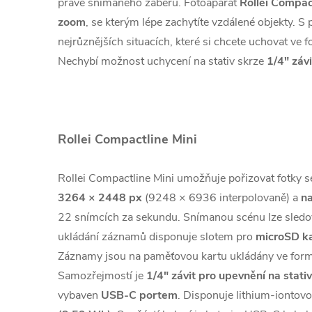
právě snímaného záběru. Fotoaparát
Rollei Compac
zoom
, se kterým lépe zachytíte vzdálené objekty. S
nejrůznějších situacích, které si chcete uchovat v
Nechybí možnost uchycení na stativ skrze
1/4" závi
Rollei Compactline Mini
Rollei Compactline Mini umožňuje pořizovat fotky 
3264 × 2448 px
(9248 × 6936 interpolovaně) a
na
22 snímcích za sekundu. Snímanou scénu lze sledo
ukládání záznamů disponuje slotem pro
microSD k
Záznamy jsou na paměťovou kartu ukládány ve for
Samozřejmostí je
1/4" závit pro upevnění na stativ
vybaven
USB-C portem
. Disponuje lithium-iontovo