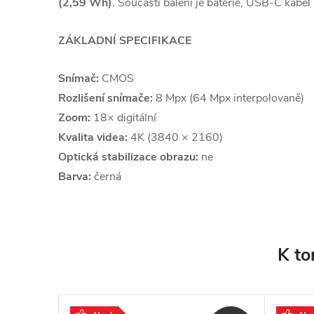
(2,59 Wh)
. Součástí balení je baterie, USB-C kabel
ZÁKLADNÍ SPECIFIKACE
Snímač:
CMOS
Rozlišení snímače:
8 Mpx (64 Mpx interpolovaně)
Zoom:
18× digitální
Kvalita videa:
4K (3840 × 2160)
Optická stabilizace obrazu:
ne
Barva:
černá
K to