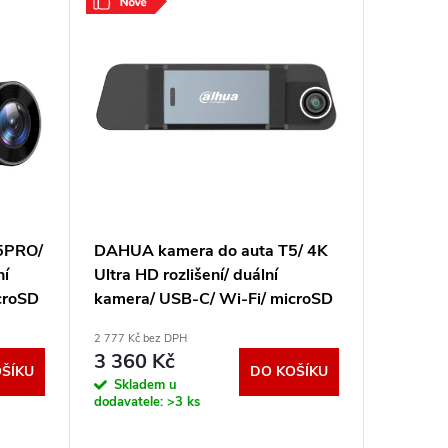
5PRO/
DAHUA kamera do auta T5/ 4K
Hikvisi
ní
Ultra HD rozlišení/ duální
4K/ GP
croSD
kamera/ USB-C/ Wi-Fi/ microSD
C6S
-
slo DHI-DAE-HC5711GW-T5
2 777 Kč bez DPH
2 241 Kč b
3 360 Kč
2 711
ŠÍKU
DO KOŠÍKU
Skladem u
Sklad
dodavatele:
>3 ks
dodavatel