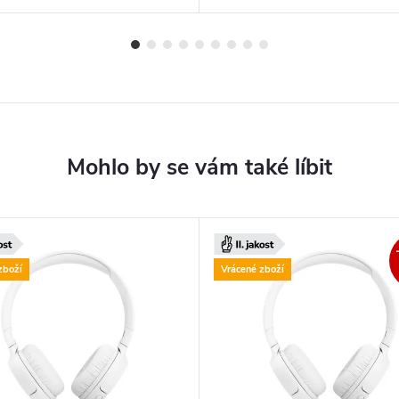
zboží
Vrácené zboží