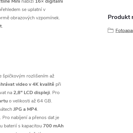
tline Mini
nabízí
16× digitální
 přehledem se uplatní v
Produkt n
e formě obrazových vzpomínek.
t
.
Fotoapa
se špičkovým rozlišením až
hrávat video v 4K kvalitě
při
vat na
2,8" LCD displeji
. Pro
artu
o velikosti až 64 GB.
mátech
JPG a MP4
.
. Pro nabíjení a přenos dat je
u baterií s kapacitou
700 mAh