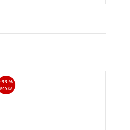
–33 %
899 Kč