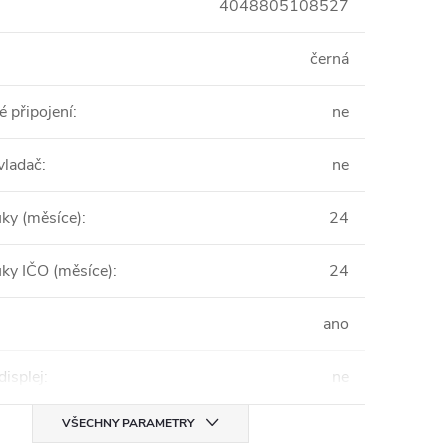
4048805108527
černá
 připojení
:
ne
vladač
:
ne
uky (měsíce)
:
24
uky IČO (měsíce)
:
24
ano
displej
:
ne
VŠECHNY PARAMETRY