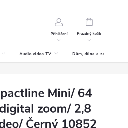
NÁKUPNÍ
KOŠÍK
Prázdný košík
Přihlášení
Audio video TV
Dům, dílna a zahrada
pactline Mini/ 64
digital zoom/ 2,8
ideo/ Černý 10852