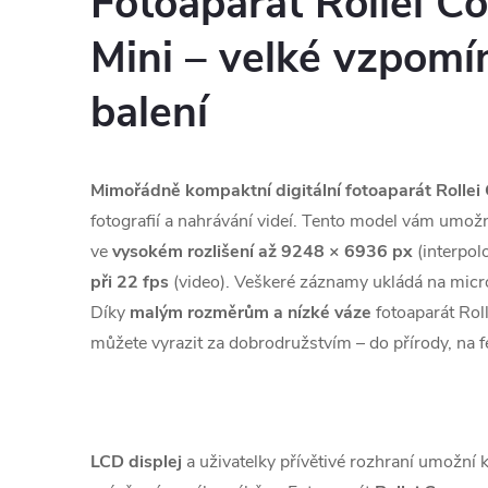
Fotoaparát Rollei C
Mini – velké vzpom
balení
Mimořádně kompaktní digitální fotoaparát Rollei
fotografií a nahrávání videí. Tento model vám umož
ve
vysokém rozlišení až 9248 × 6936 px
(interpol
při 22 fps
(video). Veškeré záznamy ukládá na micr
Díky
malým rozměrům a nízké váze
fotoaparát Roll
můžete vyrazit za dobrodružstvím – do přírody, na f
LCD displej
a uživatelky přívětivé rozhraní umožní 