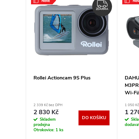
ZDARMA
ZDARMA
stická
Rollei Actioncam 9S Plus
DAHUA
pix/ LED
M3PRO
C/ slot
Wi-Fi
00BK
HC35
2 339 Kč bez DPH
1 050 K
2 830 Kč
1 27
KOŠÍKU
DO KOŠÍKU
Skladem
Skl
prodejna
dodava
Otrokovice:
1 ks