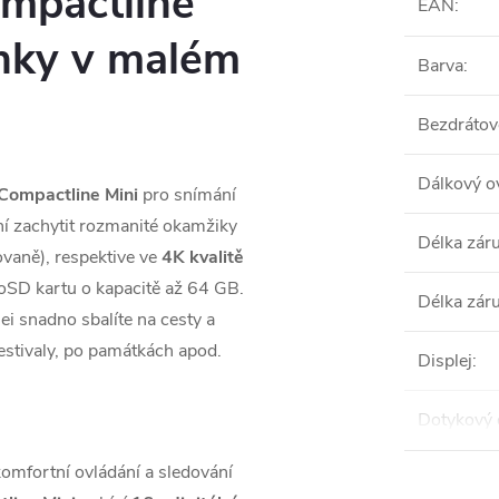
ompactline
EAN
:
ínky v malém
Barva
:
Bezdrátové
Dálkový o
 Compactline Mini
pro snímání
ní zachytit rozmanité okamžiky
Délka zár
ovaně), respektive ve
4K kvalitě
oSD kartu o kapacitě až 64 GB.
Délka zár
ei snadno sbalíte na cesty a
estivaly, po památkách apod.
Displej
:
Dotykový 
komfortní ovládání a sledování