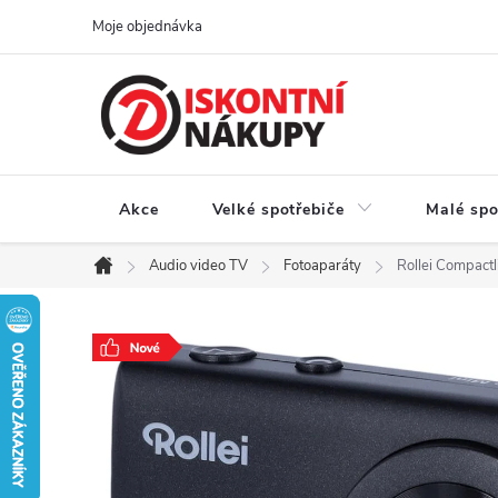
Přejít
Moje objednávka
na
obsah
Akce
Velké spotřebiče
Malé spo
Audio video TV
Fotoaparáty
Rollei Compactl
Domů