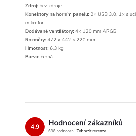
Zdroj:
bez zdroje
Konektory na horním panelu:
2× USB 3.0, 1× sluch
mikrofon
Dodávané ventilátory:
4× 120 mm ARGB
Rozměry:
472 × 442 × 220 mm
Hmotnost:
6,3 kg
Barva:
černá
Hodnocení zákazníků
4,9
638 hodnocení
Zobrazit recenze