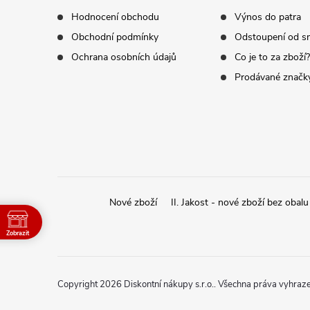
a
Hodnocení obchodu
Výnos do patra
t
Obchodní podmínky
Odstoupení od s
Ochrana osobních údajů
Co je to za zboží?
í
Prodávané značk
Nové zboží
II. Jakost - nové zboží bez obalu
Zobrazit
Copyright 2026
Diskontní nákupy s.r.o.
. Všechna práva vyhraz