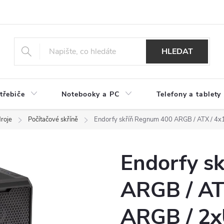
HLEDAT
třebiče
Notebooky a PC
Telefony a tablety
droje
Počítačové skříně
Endorfy skříň Regnum 400 ARGB / ATX / 4x
Endorfy s
ARGB / A
ARGB / 2x