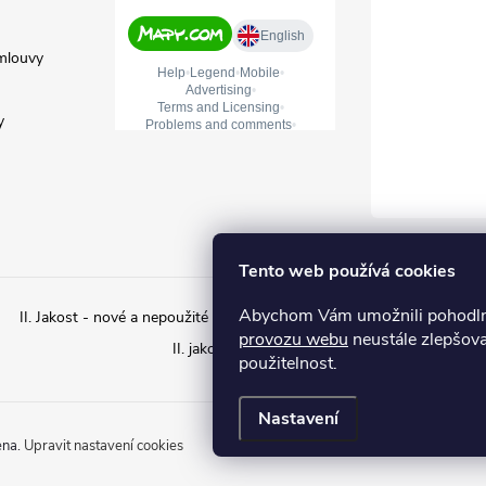
mlouvy
y
Tento web používá cookies
Abychom Vám umožnili pohodlné
II. Jakost - nové a nepoužité zboží s estetickým poškozením
II. ja
provozu webu
neustále zlepšova
II. jakost – Použité zboží
použitelnost.
Nastavení
ena.
Upravit nastavení cookies