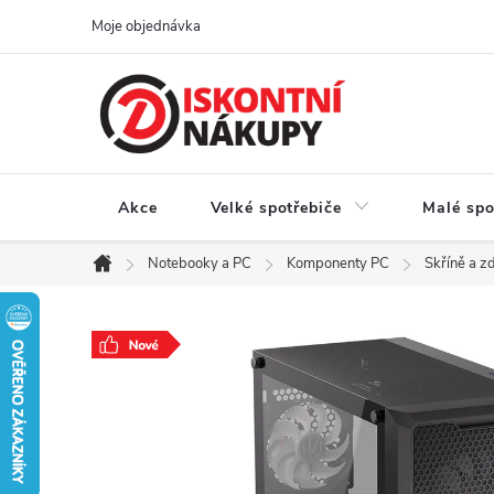
Přejít
Moje objednávka
na
obsah
Akce
Velké spotřebiče
Malé spo
Notebooky a PC
Komponenty PC
Skříně a z
Domů