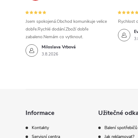
Jsem spokojená.Obchod komunikuje velice
Rychlost 
dobře.Rychlé dodání.Zboží dobře
E
zabaleno.Nemám co vytknout.
3.
Miloslava Vrbová
3.8.2026
Z
á
Informace
Užitečné odk
p
Kontakty
Balení spotřebičů
Servisní centra
Jak reklamovat?