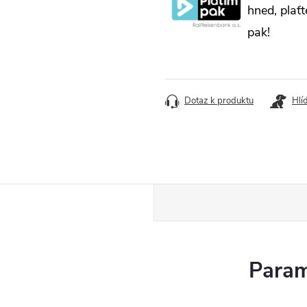
hned, plaťt
pak!
Dotaz k produktu
Hlí
Param