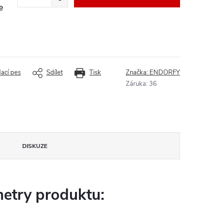
e
dací pes
Sdílet
Tisk
Značka:
ENDORFY
Záruka
:
36
DISKUZE
etry produktu: