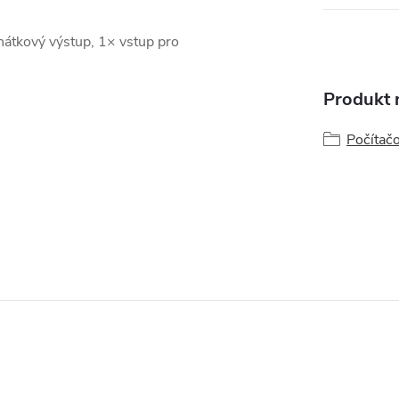
átkový výstup, 1× vstup pro
Produkt n
Počítačo