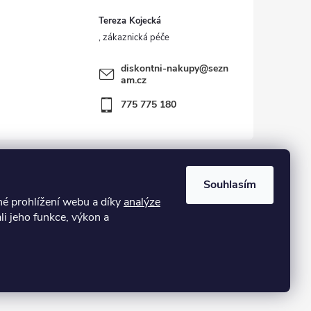
Tereza Kojecká
diskontni-nakupy
@
sezn
am.cz
775 775 180
Souhlasím
 prohlížení webu a díky
analýze
kost – zboží vráceno zákazníkem ve 14ti denní lhůtě
li jeho funkce, výkon a
Vytvořil Shoptet