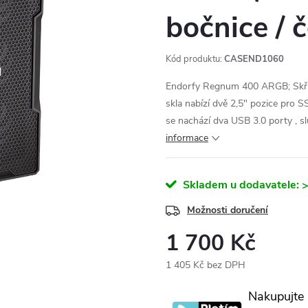
bočnice /
Kód produktu:
CASEND1060
Endorfy Regnum 400 ARGB; Skříň
skla nabízí dvě 2,5" pozice pro S
se nachází dva USB 3.0 porty , s
informace
Skladem u dodavatele:
>
Možnosti doručení
1 700 Kč
1 405 Kč bez DPH
Měrná
Nakupujte
cena: