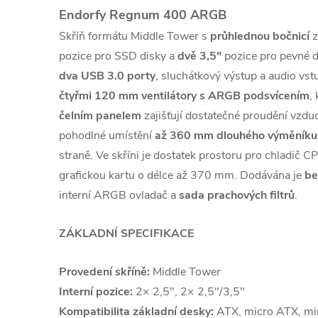
Endorfy Regnum 400 ARGB
Skříň formátu Middle Tower s
průhlednou bočnicí
z
pozice pro SSD disky a
dvě 3,5"
pozice pro pevné di
dva USB 3.0 porty
, sluchátkový výstup a audio vs
čtyřmi 120 mm ventilátory s ARGB podsvícením
,
čelním panelem
zajišťují dostatečné proudění vzd
pohodlné umístění
až 360 mm dlouhého výměníku
straně. Ve skříni je dostatek prostoru pro chladič
grafickou kartu o délce až 370 mm. Dodávána je
be
interní ARGB ovladač a
sada prachových filtrů
.
ZÁKLADNÍ SPECIFIKACE
Provedení skříně:
Middle Tower
Interní pozice:
2× 2,5", 2× 2,5"/3,5"
Kompatibilita základní desky:
ATX, micro ATX, mi