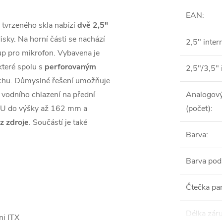
EAN
:
 tvrzeného skla nabízí
dvě 2,5"
sky. Na horní části se nachází
2,5" inter
tup pro mikrofon. Vybavena je
 které spolu s
perforovaným
2,5"/3,5" 
uchu. Důmyslné řešení umožňuje
vodního chlazení na přední
Analogový
 CPU do výšky až 162 mm a
(počet)
:
z zdroje
. Součástí je také
Barva
:
Barva pod
Čtečka pa
Délka zár
ni ITX