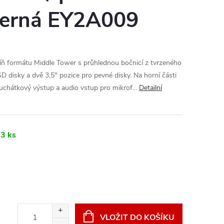
 černá EY2A009
 formátu Middle Tower s průhlednou bočnicí z tvrzeného
SD disky a dvě 3,5" pozice pro pevné disky. Na horní části
luchátkový výstup a audio vstup pro mikrof...
Detailní
3 ks
VLOŽIT DO KOŠÍKU