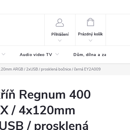
NÁKUPNÍ
KOŠÍK
Prázdný košík
Přihlášení
Audio video TV
Dům, dílna a zahrada
120mm ARGB / 2xUSB / prosklená bočnice / černá EY2A009
kříň Regnum 400
TX / 4x120mm
USB / prosklená