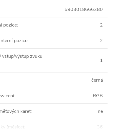
5903018666280
ní pozice
:
2
interní pozice
:
2
 vstup/výstup zvuku
1
černá
svícení
:
RGB
měťových karet
:
ne
uky (měsíce)
:
36