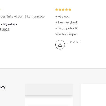
odeslání a výborná komunikace.
+ vše o.k.
+ bez nevyhod
va Ryvolová
- bic, v pohodě
8.2026
všechno super
3.8.2026
azy