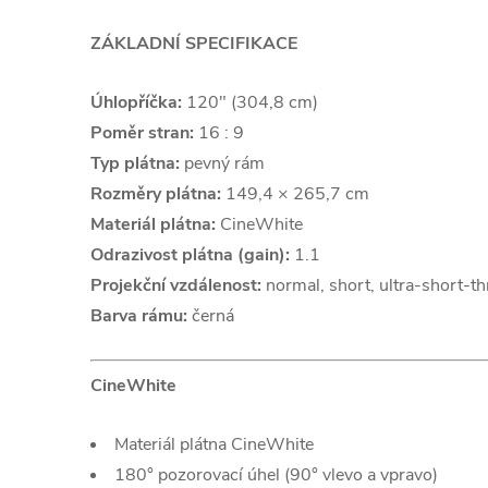
ZÁKLADNÍ SPECIFIKACE
Úhlopříčka:
120" (304,8 cm)
Poměr stran:
16 : 9
Typ plátna:
pevný rám
Rozměry plátna:
149,4 × 265,7 cm
Materiál plátna:
CineWhite
Odrazivost plátna (gain):
1.1
Projekční vzdálenost:
normal, short, ultra-short-t
Barva rámu:
černá
CineWhite
Materiál plátna CineWhite
180° pozorovací úhel (90° vlevo a vpravo)