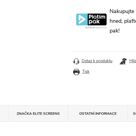
Měrná
Nakupujte
cena:
hned, plaťt
pak!
Dotaz k produktu
Hlí
Tisk
ZNAČKA
ELITE SCREENS
OSTATNÍ INFORMACE
S