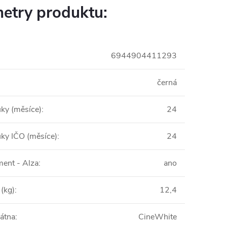
etry produktu:
6944904411293
černá
uky (měsíce)
:
24
uky IČO (měsíce)
:
24
ent - Alza
:
ano
(kg)
:
12,4
látna
:
CineWhite