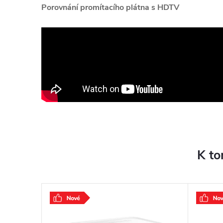
Porovnání promítacího plátna s HDTV
K to