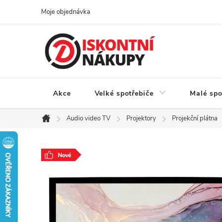
Přejít
Moje objednávka
na
obsah
Akce
Velké spotřebiče
Malé spo
Audio video TV
Projektory
Projekční plátna
Domů