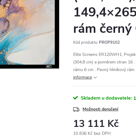
149,4×265,
rám čern
Kód produktu:
PROP9102
Elite Screens ER120WH1; Projekč
(304,8 cm) a poměrem stran 16 : 
rámu 6 cm . Pevný hliníkový rám 
informace
Skladem u dodavatele:
1
Možnosti doručení
13 111 Kč
10 836 Kč bez DPH