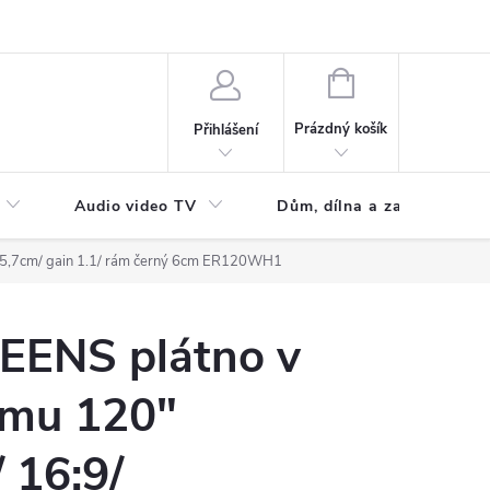
NÁKUPNÍ
KOŠÍK
Prázdný košík
Přihlášení
Audio video TV
Dům, dílna a zahrada
65,7cm/ gain 1.1/ rám černý 6cm ER120WH1
EENS plátno v
ámu 120"
 16:9/