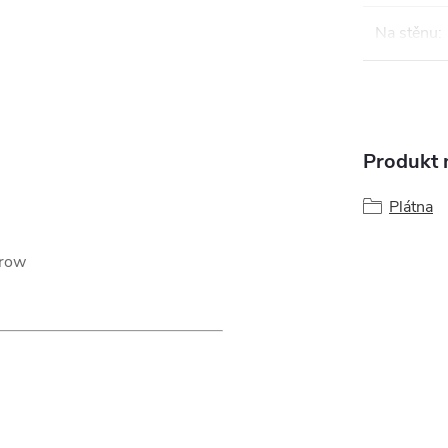
Na stěnu
:
Produkt n
Plátna
hrow