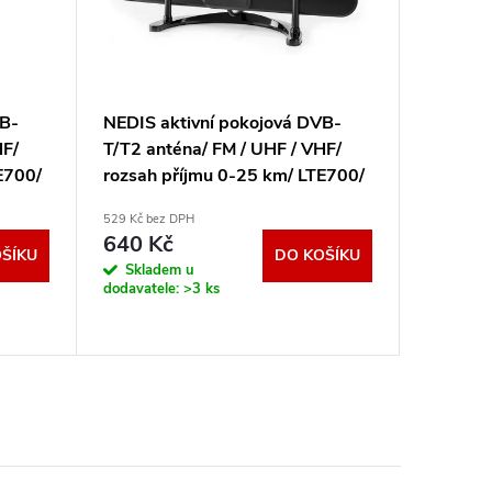
VB-
NEDIS aktivní pokojová DVB-
Pokojov
HF/
T/T2 anténa/ FM / UHF / VHF/
C600, D
E700/
rozsah příjmu 0-25 km/ LTE700/
LTE/4G
ílení
zesílení 26 dB/ ABS/ černá
529 Kč bez DPH
445 Kč bez
ANIR2501BK700
640 Kč
539 K
ŠÍKU
DO KOŠÍKU
Skladem u
Sklad
dodavatele:
>3 ks
prodejna
Otrokovic