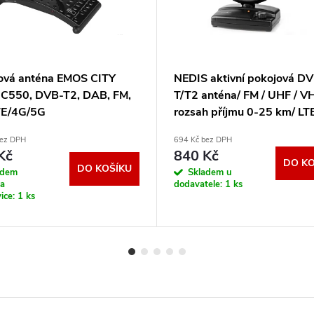
ová anténa EMOS CITY
NEDIS aktivní pokojová D
C550, DVB-T2, DAB, FM,
T/T2 anténa/ FM / UHF / V
LTE/4G/5G
rozsah příjmu 0-25 km/ LT
zesílení 36 dB/ ovládání zes
bez DPH
694 Kč bez DPH
ANIR2503BK700
Kč
840 Kč
DO KO
DO KOŠÍKU
adem
Skladem u
na
dodavatele:
1 ks
ice:
1 ks