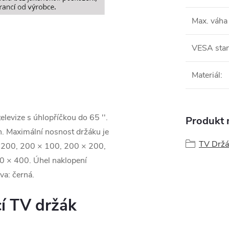
Max. váha
VESA stan
Materiál
:
levize s úhlopříčkou do 65 ''.
Produkt n
. Maximální nosnost držáku je
TV Držá
 200, 200 × 100, 200 × 200,
 × 400. Úhel naklopení
va: černá.
í TV držák