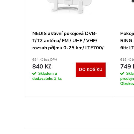
EAF-
NEDIS aktivní pokojová DVB-
Pokoj
T/T2 anténa/ FM / UHF / VHF/
RING-
rozsah příjmu 0-25 km/ LTE700/
filtr 
zesílení 30 dB/ ABS/ bílá
694 Kč bez DPH
619 Kč 
ANIR2502BK700
840 Kč
749 
DO KOŠÍKU
KOŠÍKU
Skladem u
Skl
dodavatele:
3 ks
prodej
Otrokov