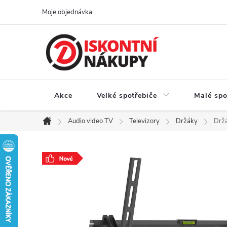
Přejít
Moje objednávka
na
obsah
Akce
Velké spotřebiče
Malé spo
Audio video TV
Televizory
Držáky
Drž
Domů