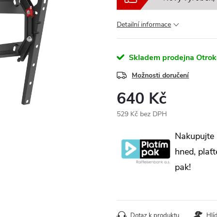
Detailní informace
Skladem prodejna Otrok
Možnosti doručení
640 Kč
529 Kč bez DPH
Měrná
Nakupujte
cena:
hned, plaťt
pak!
Dotaz k produktu
Hlí