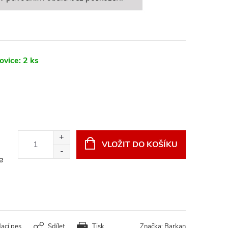
ovice:
2 ks
VLOŽIT DO KOŠÍKU
e
dací pes
Sdílet
Tisk
Značka:
Barkan