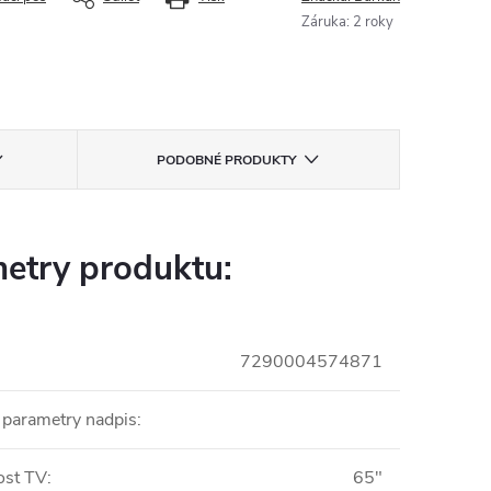
Záruka
:
2 roky
PODOBNÉ PRODUKTY
etry produktu:
7290004574871
 parametry nadpis
:
ost TV
:
65"