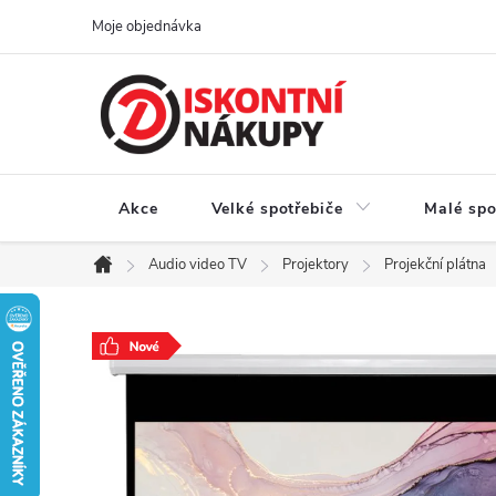
Přejít
Moje objednávka
na
obsah
Akce
Velké spotřebiče
Malé spo
Audio video TV
Projektory
Projekční plátna
Domů