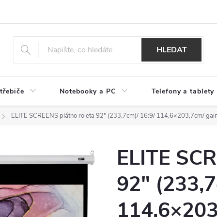
HLEDAT
třebiče
Notebooky a PC
Telefony a tablety
ELITE SCREENS plátno roleta 92" (233,7cm)/ 16:9/ 114,6×203,7cm/ gai
ELITE SCR
92" (233,7
114,6×203,