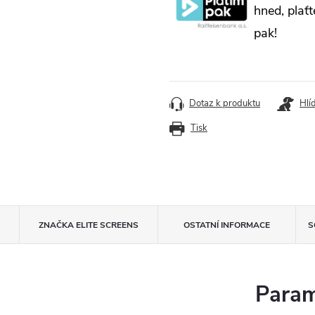
hned, plaťt
pak!
Dotaz k produktu
Hlí
Tisk
ZNAČKA
ELITE SCREENS
OSTATNÍ INFORMACE
S
Param