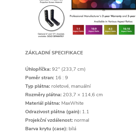
ZÁKLADNÍ SPECIFIKACE
Úhlopříčka:
92" (233,7 cm)
Poměr stran:
16 : 9
Typ plátna:
roletové, manuální
Rozměry plátna:
203,7 × 114,6 cm
Materiál plátna:
MaxWhite
Odrazivost plátna (gain):
1.1
Projekční vzdálenost:
normal
Barva krytu (case):
bílá