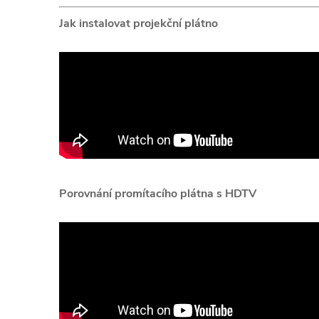
Jak instalovat projekční plátno
Porovnání promítacího plátna s HDTV