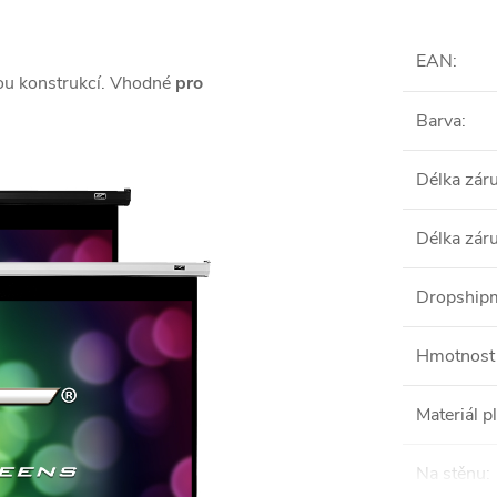
EAN
:
ou konstrukcí. Vhodné
pro
Barva
:
Délka zár
Délka zár
Dropshipm
Hmotnost 
Materiál p
Na stěnu
: