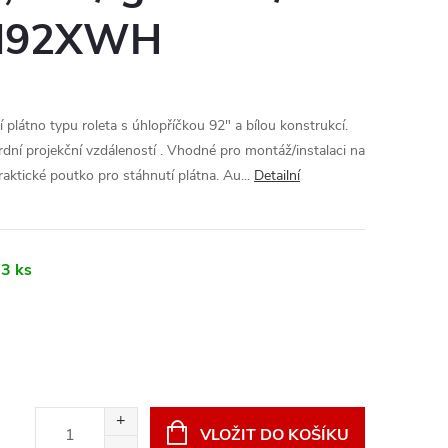
ý M92XWH
látno typu roleta s úhlopříčkou 92" a bílou konstrukcí.
dní projekční vzdáleností . Vhodné pro montáž/instalaci na
raktické poutko pro stáhnutí plátna. Au...
Detailní
3 ks
VLOŽIT DO KOŠÍKU