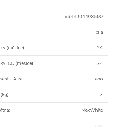
6944904408590
bílá
uky (měsíce)
:
24
uky IČO (měsíce)
:
24
ent - Alza
:
ano
(kg)
:
7
látna
:
MaxWhite
ano