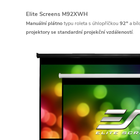
Elite Screens M92XWH
Manuální plátno
typu roleta s úhlopříčkou
92"
a bíl
projektory se standardní projekční vzdáleností
.