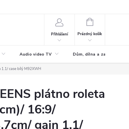
NÁKUPNÍ
KOŠÍK
Prázdný košík
Přihlášení
Audio video TV
Dům, dílna a zahrada
n 1.1/ case bílý M92XWH
EENS plátno roleta
cm)/ 16:9/
7cm/ gain 1.1/