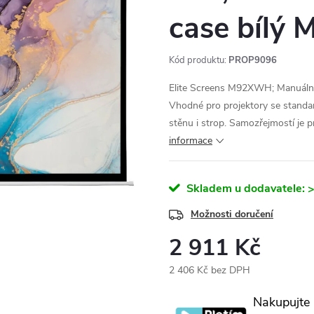
case bíl
Kód produktu:
PROP9096
Elite Screens M92XWH; Manuální p
Vhodné pro projektory se standar
stěnu i strop. Samozřejmostí je p
informace
Skladem u dodavatele:
>
Možnosti doručení
2 911 Kč
2 406 Kč bez DPH
Měrná
Nakupujte
cena: