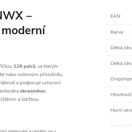
8NWX –
EAN
:
o moderní
Barva
:
Délka zár
Délka zár
říčkou
128 palců
, se kterým
el nebo rodinnými příslušníky.
Dropshipm
stáhnutí a podporuje uchycení
ezentována
obrazovkou
Hmotnost 
čištěním a údržbou.
Horní okra
Materiál p
tní sledování a uplatní se v