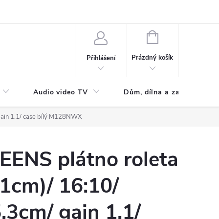
NÁKUPNÍ
KOŠÍK
Prázdný košík
Přihlášení
Audio video TV
Dům, dílna a zahrada
gain 1.1/ case bílý M128NWX
EENS plátno roleta
1cm)/ 16:10/
3cm/ gain 1.1/