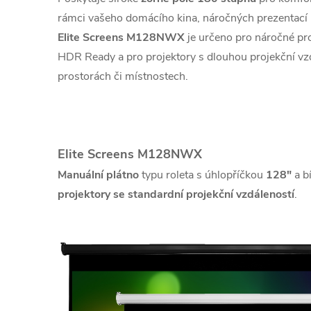
rámci vašeho domácího kina, náročných prezentací 
Elite Screens M128NWX
je určeno pro náročné pr
HDR Ready a pro projektory s dlouhou projekční vzd
prostorách či místnostech.
Elite Screens M128NWX
Manuální plátno
typu roleta s úhlopříčkou
128"
a b
projektory se standardní projekční vzdáleností
.