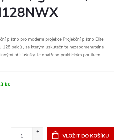
ý M128NWX
í plátno pro moderní projekce Projekční plátno Elite
128 palců , se kterým uskutečníte nezapomenutelné
innými příslušníky. Je opatřeno praktickým poutkem...
3 ks
VLOŽIT DO KOŠÍKU