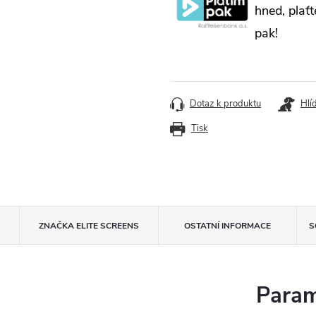
hned, plaťt
pak!
Dotaz k produktu
Hlí
Tisk
ZNAČKA
ELITE SCREENS
OSTATNÍ INFORMACE
S
Param