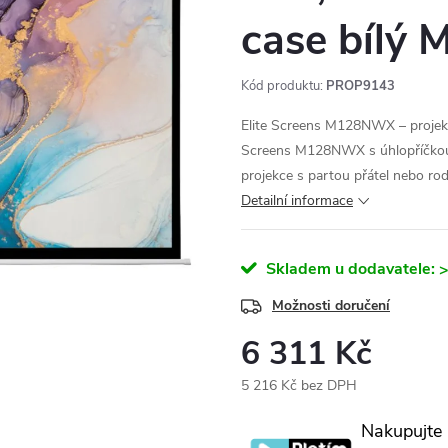
case bíl
Kód produktu:
PROP9143
Elite Screens M128NWX – projekčn
Screens M128NWX s úhlopříčkou 
projekce s partou přátel nebo rod
Detailní informace
Skladem u dodavatele:
>
Možnosti doručení
6 311 Kč
5 216 Kč bez DPH
Měrná
Nakupujte
cena: