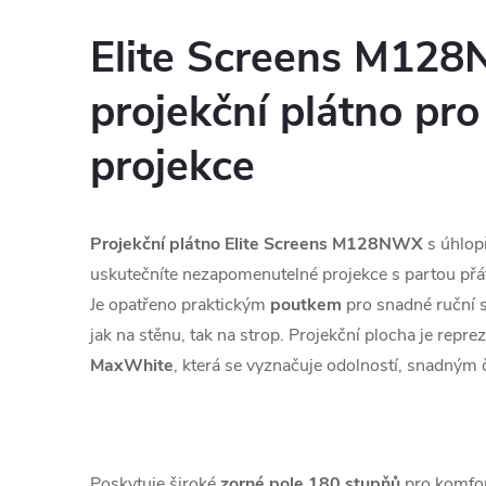
Elite Screens M12
projekční plátno pr
projekce
Projekční plátno Elite Screens M128NWX
s úhlop
uskutečníte nezapomenutelné projekce s partou přát
Je opatřeno praktickým
poutkem
pro snadné ruční 
jak na stěnu, tak na strop. Projekční plocha je repr
MaxWhite
, která se vyznačuje odolností, snadným 
Poskytuje široké
zorné pole 180 stupňů
pro komfor