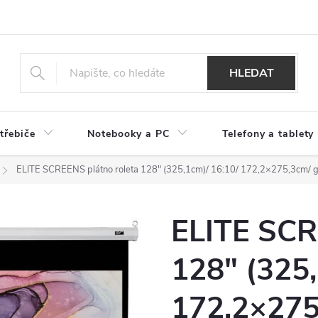
HLEDAT
třebiče
Notebooky a PC
Telefony a tablety
ELITE SCREENS plátno roleta 128" (325,1cm)/ 16:10/ 172,2×275,3cm/ 
ELITE SCR
128" (325,
172,2×275,