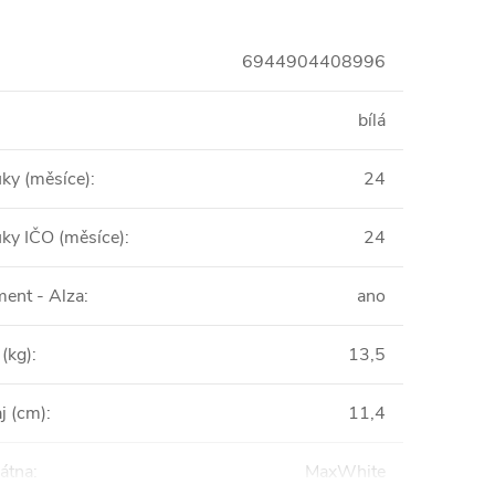
6944904408996
bílá
uky (měsíce)
:
24
uky IČO (měsíce)
:
24
ent - Alza
:
ano
(kg)
:
13,5
j (cm)
:
11,4
látna
:
MaxWhite