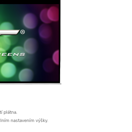
í plátna.
lním nastavením výšky.