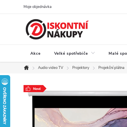
Přejít
Moje objednávka
na
obsah
Akce
Velké spotřebiče
Malé spo
Audio video TV
Projektory
Projekční plátna
Domů