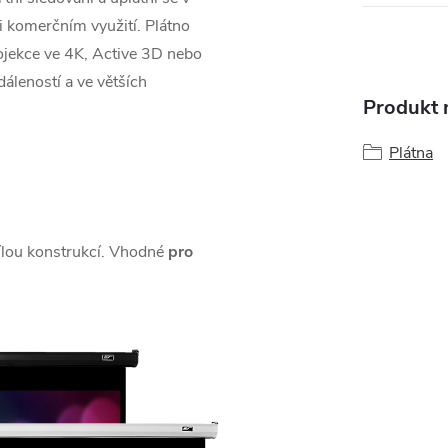
i komerčním využití. Plátno
ojekce ve 4K, Active 3D nebo
áleností a ve větších
Produkt n
Plátna
ílou konstrukcí. Vhodné
pro