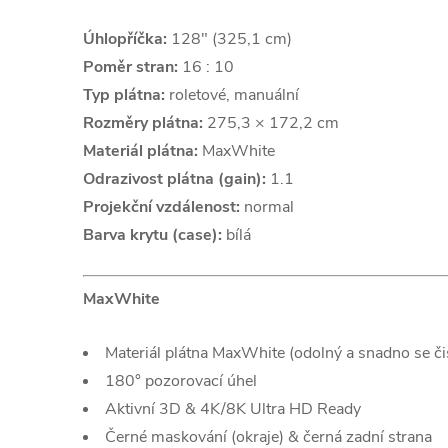
Úhlopříčka:
128" (325,1 cm)
Poměr stran:
16 : 10
Typ plátna:
roletové, manuální
Rozměry plátna:
275,3 × 172,2 cm
Materiál plátna:
MaxWhite
Odrazivost plátna (gain):
1.1
Projekční vzdálenost:
normal
Barva krytu (case):
bílá
MaxWhite
Materiál plátna MaxWhite (odolný a snadno se čis
180° pozorovací úhel
Aktivní 3D & 4K/8K Ultra HD Ready
Černé maskování (okraje) & černá zadní strana