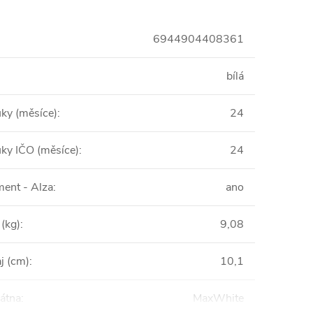
6944904408361
bílá
uky (měsíce)
:
24
uky IČO (měsíce)
:
24
ent - Alza
:
ano
(kg)
:
9,08
j (cm)
:
10,1
látna
:
MaxWhite