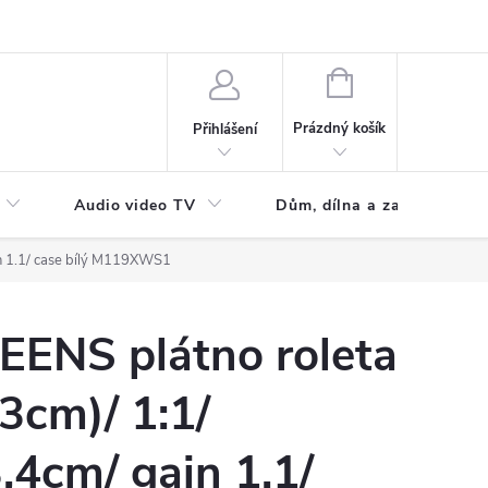
NÁKUPNÍ
KOŠÍK
Prázdný košík
Přihlášení
Audio video TV
Dům, dílna a zahrada
n 1.1/ case bílý M119XWS1
EENS plátno roleta
3cm)/ 1:1/
4cm/ gain 1.1/