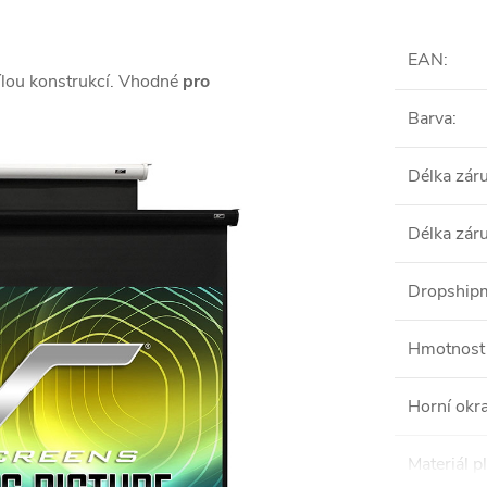
EAN
:
ílou konstrukcí. Vhodné
pro
Barva
:
Délka zár
Délka zár
Dropshipm
Hmotnost 
Horní okra
Materiál p