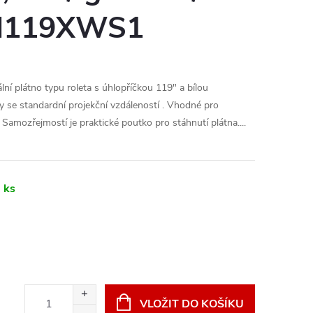
 M119XWS1
í plátno typu roleta s úhlopříčkou 119" a bílou
y se standardní projekční vzdáleností . Vhodné pro
 Samozřejmostí je praktické poutko pro stáhnutí plátna....
 ks
VLOŽIT DO KOŠÍKU