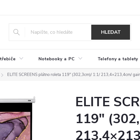
HLEDAT
třebiče
Notebooky a PC
Telefony a tablety
ELITE SCREENS plátno roleta 119" (302,3cm)/ 1:1/ 213,4×213,4cm/ gai
ELITE SCR
119" (302,
213,4×213,