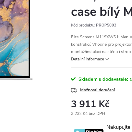
case bílý
Kód produktu:
PROP5003
Elite Screens M119XWS1; Manuáln
konstrukcí. Vhodné pro projektor
montáž/instalaci na stěnu i strop.
Detailní informace
Skladem u dodavatele:
1
Možnosti doručení
3 911 Kč
3 232 Kč bez DPH
Měrná
Nakupujte
cena: