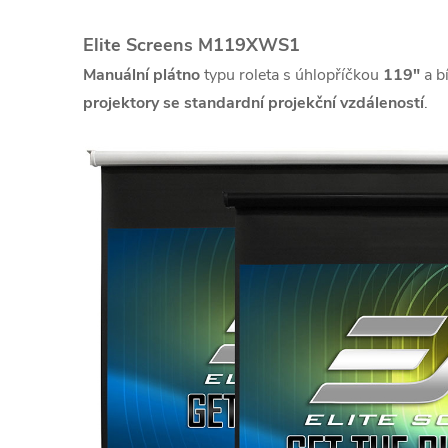
Elite Screens M119XWS1
Manuální plátno
typu roleta s úhlopříčkou
119"
a b
projektory se standardní projekční vzdáleností
.