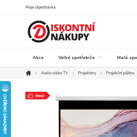
Přejít
Moje objednávka
na
obsah
Akce
Velké spotřebiče
Malé spo
Audio video TV
Projektory
Projekční plátna
Domů