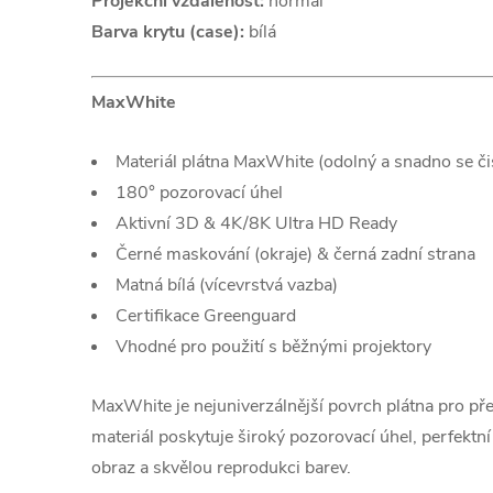
Projekční vzdálenost:
normal
Barva krytu (case):
bílá
MaxWhite
Materiál plátna MaxWhite (odolný a snadno se čis
180° pozorovací úhel
Aktivní 3D & 4K/8K Ultra HD Ready
Černé maskování (okraje) & černá zadní strana
Matná bílá (vícevrstvá vazba)
Certifikace Greenguard
Vhodné pro použití s běžnými projektory
MaxWhite je nejuniverzálnější povrch plátna pro pře
materiál poskytuje široký pozorovací úhel, perfektn
obraz a skvělou reprodukci barev.