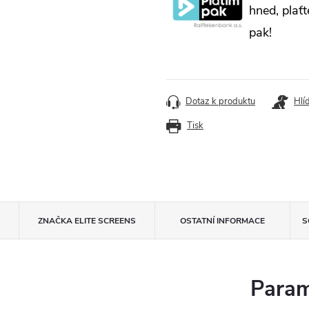
hned, plaťt
pak!
Dotaz k produktu
Hlí
Tisk
ZNAČKA
ELITE SCREENS
OSTATNÍ INFORMACE
S
Param