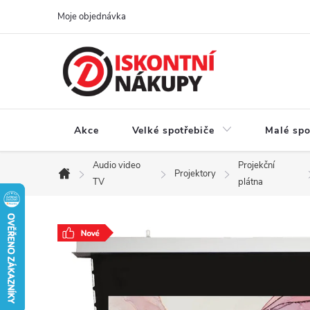
Přejít
Moje objednávka
na
obsah
Akce
Velké spotřebiče
Malé spo
Audio video
Projekční
Projektory
Domů
TV
plátna