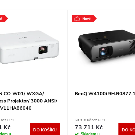
N CO-W01/ WXGA/
BenQ W4100i 9H.R0877.
ess Projektor/ 3000 ANSI/
 V11HA86040
č bez DPH
60 918 Kč bez DPH
1 Kč
73 711 Kč
DO KOŠÍKU
DO KO
adem u
Skladem u