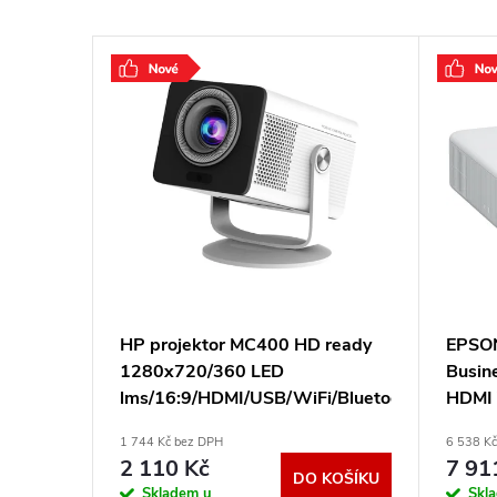
ser
HP projektor MC400 HD ready
EPSO
il.:1/
1280x720/360 LED
Busin
C/
lms/16:9/HDMI/USB/WiFi/Bluetooth/casting
HDMI
13E
iOS - Android 98-400-60100-
1 744 Kč bez DPH
6 538 K
100
2 110 Kč
7 91
KOŠÍKU
DO KOŠÍKU
Skladem u
Skl