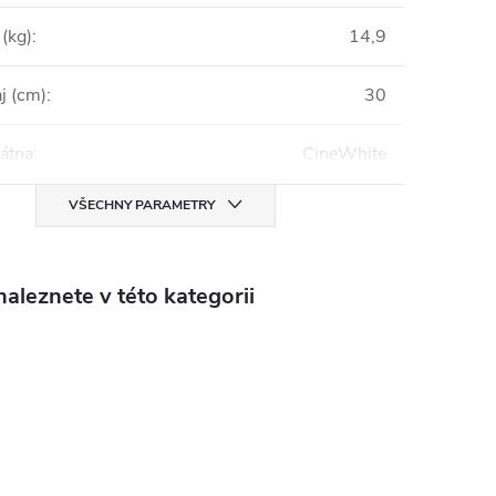
(kg)
:
14,9
j (cm)
:
30
látna
:
CineWhite
VŠECHNY PARAMETRY
aleznete v této kategorii