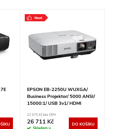
17E
EPSON EB-2250U WUXGA/
BenQ 
Business Projektor/ 5000 ANSI/
projekt
15000:1/ USB 3v1/ HDMI
VGA/ H
V11H871040
22 075 Kč bez DPH
8 488 Kč b
26 711 Kč
10 27
ŠÍKU
DO KOŠÍKU
Skladem u
Sklad