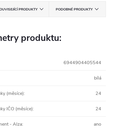
OUVISEJÍCÍ PRODUKTY
PODOBNÉ PRODUKTY
etry produktu:
6944904405544
bílá
uky (měsíce)
:
24
uky IČO (měsíce)
:
24
ent - Alza
:
ano