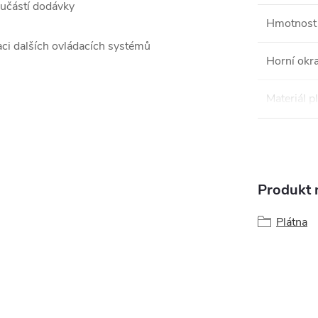
oučástí dodávky
Hmotnost 
aci dalších ovládacích systémů
Horní okra
Materiál p
Produkt n
Plátna