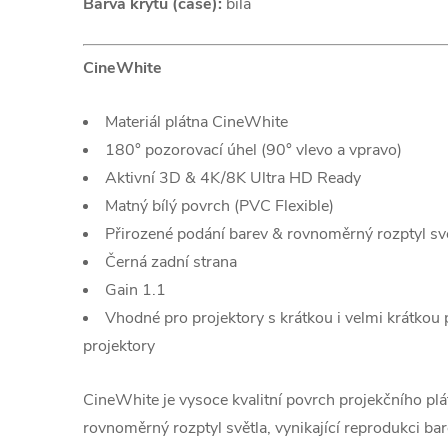
Barva krytu (case):
bílá
CineWhite
Materiál plátna CineWhite
180° pozorovací úhel (90° vlevo a vpravo)
Aktivní 3D & 4K/8K Ultra HD Ready
Matný bílý povrch (PVC Flexible)
Přirozené podání barev & rovnoměrný rozptyl sv
Černá zadní strana
Gain 1.1
Vhodné pro projektory s krátkou i velmi krátkou 
projektory
CineWhite je vysoce kvalitní povrch projekčního plá
rovnoměrný rozptyl světla, vynikající reprodukci bar