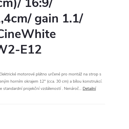
m)/ 16:9/
4cm/ gain 1.1/
 CineWhite
W2-E12
ektrické motorové plátno určené pro montáž na strop s
eným horním okrajem 12" (cca. 30 cm) a bílou konstrukcí.
e standardní projekční vzdáleností . Nenároč...
Detailní