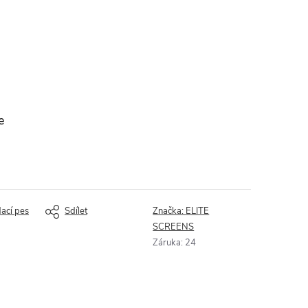
e
dací pes
Sdílet
Značka:
ELITE
SCREENS
Záruka
:
24