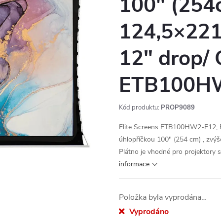
100" (254c
124,5×221,
12" drop/
ETB100H
Kód produktu:
PROP9089
Elite Screens ETB100HW2-E12; El
úhlopříčkou 100" (254 cm) , zvýš
Plátno je vhodné pro projektory s
informace
Položka byla vyprodána…
Vyprodáno