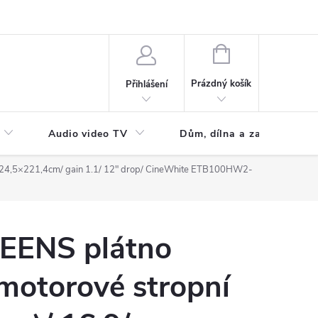
NÁKUPNÍ
KOŠÍK
Prázdný košík
Přihlášení
Audio video TV
Dům, dílna a zahrada
/ 124,5×221,4cm/ gain 1.1/ 12" drop/ CineWhite ETB100HW2-
EENS plátno
 motorové stropní