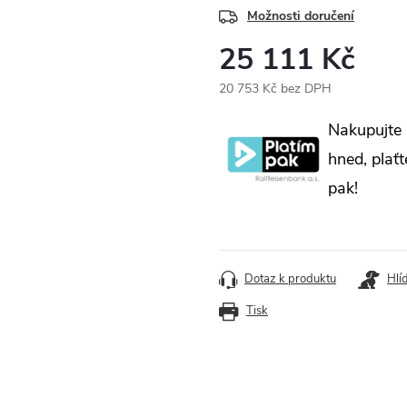
Možnosti doručení
25 111 Kč
20 753 Kč bez DPH
Měrná
Nakupujte
cena:
hned, plaťt
pak!
Dotaz k produktu
Hlí
Tisk