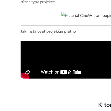
různé typy projekce.
Jak instalovat projekční plátno
K to