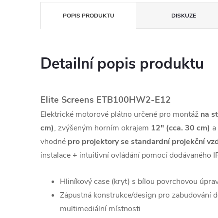
POPIS PRODUKTU
DISKUZE
Detailní popis produktu
Elite Screens ETB100HW2-E12
Elektrické motorové plátno určené pro montáž
na s
cm)
, zvýšeným horním okrajem
12" (cca. 30 cm)
a 
vhodné
pro projektory se standardní projekční vz
instalace + intuitivní ovládání pomocí dodávaného I
Hliníkový case (kryt) s bílou povrchovou úpra
Zápustná konstrukce/design pro zabudování d
multimediální místnosti