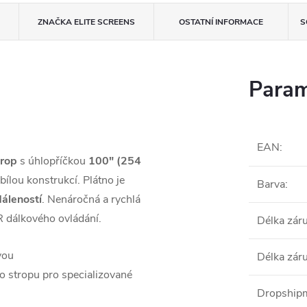
ZNAČKA
ELITE SCREENS
OSTATNÍ INFORMACE
S
Param
EAN
:
trop
s úhlopříčkou
100" (254
bílou konstrukcí. Plátno je
Barva
:
dáleností
. Nenáročná a rychlá
R dálkového ovládání.
Délka zár
vou
Délka zár
o stropu pro specializované
Dropshipm