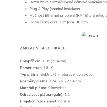
Bezdrátové a infračervené dálkové ovládání s
Plug & Play (snadná instalace)
Možnost Ethernet připojení (RJ-45) pro integr
Horní černý okraj 12" (cca. 30 cm)
ZÁKLADNÍ SPECIFIKACE
Úhlopříčka:
100" (254 cm)
Poměr stran:
16 : 9
Typ plátna:
elektrické, motorové, do stropu
Rozměry plátna:
124,5 × 221,4 cm
Materiál plátna:
CineWhite
Odrazivost plátna (gain):
1.1
Projekční vzdálenost:
normal