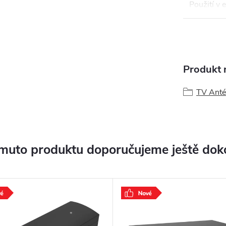
Použití v 
Produkt n
TV Ant
muto produktu doporučujeme ještě dok