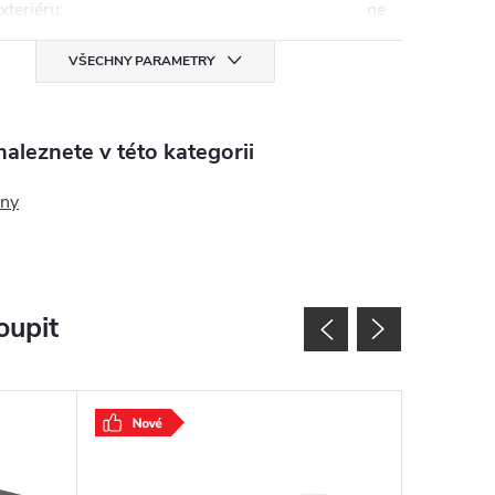
exteriéru
:
ne
VŠECHNY PARAMETRY
aleznete v této kategorii
ény
oupit