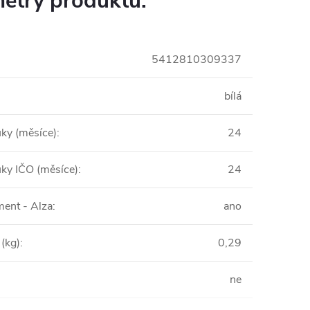
etry produktu:
5412810309337
bílá
uky (měsíce)
:
24
uky IČO (měsíce)
:
24
ent - Alza
:
ano
(kg)
:
0,29
ne