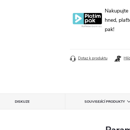
Měrná
Nakupujte
cena:
hned, plaťt
pak!
Dotaz k produktu
Hlí
DISKUZE
SOUVISEJÍCÍ PRODUKTY