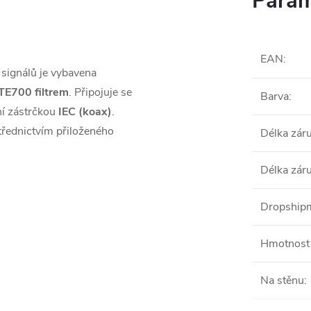
Param
EAN
:
signálů je vybavena
TE700 filtrem
. Připojuje se
Barva
:
í zástrčkou
IEC (koax)
.
střednictvím přiloženého
Délka zár
Délka zár
Dropshipm
Hmotnost 
Na stěnu
: