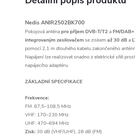
Detailní popis produktu
Nedis ANIR2502BK700
Pokojová anténa
pro příjem DVB-T/T2
a
FM/DAB+
integrovaným zesilovačem
se ziskem
až 30 dB
a
L
pomocí 2,1 m dlouhého kabelu zakončeného anténn
Napájení lze realizovat snadno z elektrické sítě pro
napájecího adaptéru.
ZÁKLADNÍ SPECIFIKACE
Frekvence:
FM: 87,5–108,5 MHz
VHF: 170–230 MHz
UHF: 470–694 MHz
Zisk:
30 dB (VHF/UHF), 28 dB (FM)