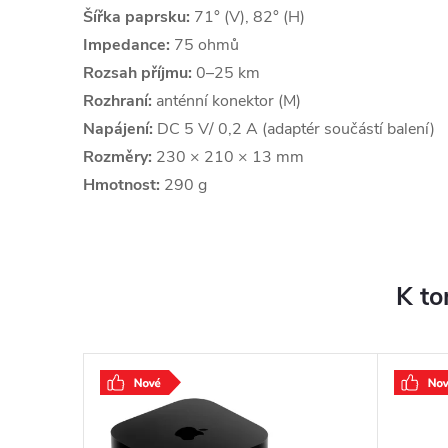
Šířka paprsku:
71° (V), 82° (H)
Impedance:
75 ohmů
Rozsah příjmu:
0–25 km
Rozhraní:
anténní konektor (M)
Napájení:
DC 5 V/ 0,2 A (adaptér součástí balení)
Rozměry:
230 × 210 × 13 mm
Hmotnost:
290 g
K to
–40 %
790 Kč