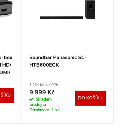
p-box
Soundbar Panasonic SC-
STRONG
l HD/
HTB600EGK
SRT 820
DMI/
H.265/
SCART/
8 264 Kč bez DPH
678 Kč bez
9 999 Kč
820 K
ŠÍKU
DO KOŠÍKU
Skladem
Sklad
prodejna
dodavatel
Otrokovice:
1 ks