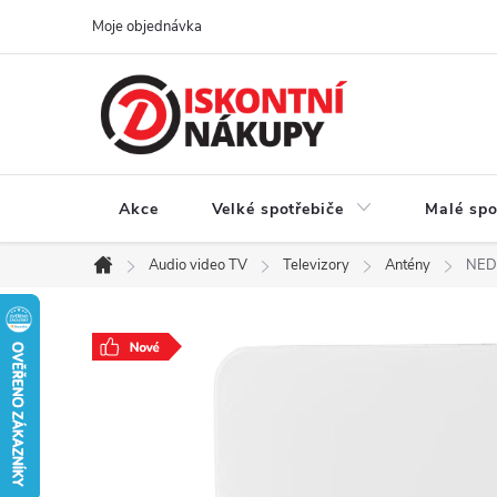
Přejít
Moje objednávka
na
obsah
Akce
Velké spotřebiče
Malé spo
Audio video TV
Televizory
Antény
NEDI
Domů