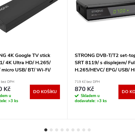
G 4K Google TV stick
STRONG DVB-T/T2 set-to
1/ 4K Ultra HD/ H.265/
SRT 8119/ s displejem/ Ful
 micro USB/ BT/ Wi-Fi/
H.265/HEVC/ EPG/ USB/ H
ecast/ NETFLIX/ Android
SCART/ černý SRT8119
č bez DPH
719 Kč bez DPH
erný SRT41
0 Kč
870 Kč
DO KOŠÍKU
DO KO
adem u
Skladem u
tele:
>3 ks
dodavatele:
>3 ks