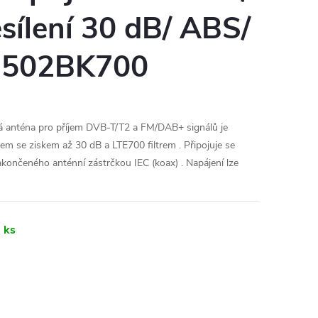
sílení 30 dB/ ABS/
R2502BK700
anténa pro příjem DVB-T/T2 a FM/DAB+ signálů je
m se ziskem až 30 dB a LTE700 filtrem . Připojuje se
ončeného anténní zástrčkou IEC (koax) . Napájení lze
 ks