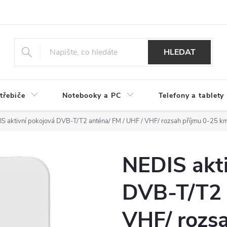
HLEDAT
třebiče
Notebooky a PC
Telefony a tablety
S aktivní pokojová DVB-T/T2 anténa/ FM / UHF / VHF/ rozsah příjmu 0-25 k
NEDIS akt
DVB-T/T2 
VHF/ rozs