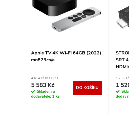
T2 +
Apple TV 4K Wi-Fi 64GB (2022)
STRON
mn873cs/a
SRT 4
HDMI/
Chrom
4 614 Kč bez DPH
1 256 K
14/ č
5 583 Kč
1 52
DO KOŠÍKU
KOŠÍKU
Skladem u
Skl
dodavatele:
1 ks
dodava