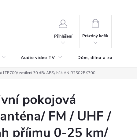
NÁKUPNÍ
KOŠÍK
Prázdný košík
Přihlášení
Audio video TV
Dům, dílna a zahrada
m/ LTE700/ zesílení 30 dB/ ABS/ bílá ANIR2502BK700
ivní pokojová
anténa/ FM / UHF /
ah příjmu 0-25 km/