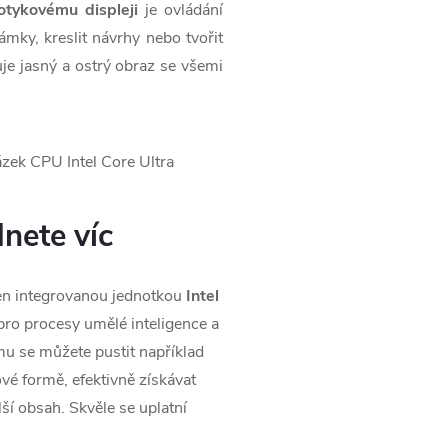
otykovému displeji
je ovládání
ámky, kreslit návrhy nebo tvořit
e jasný a ostrý obraz se všemi
dnete víc
en integrovanou jednotkou
Intel
pro procesy umělé inteligence a
mu se můžete pustit například
ové formě, efektivně získávat
lší obsah. Skvěle se uplatní