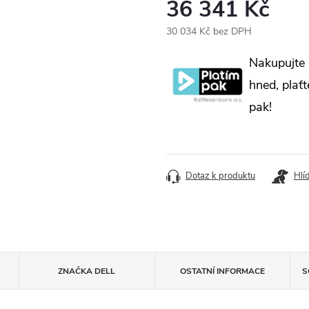
36 341 Kč
30 034 Kč bez DPH
Měrná
Nakupujte
cena:
hned, plaťt
pak!
Dotaz k produktu
Hlí
ZNAČKA
DELL
OSTATNÍ INFORMACE
S