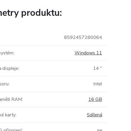
etry produktu:
8592457280064
systém
:
Windows 11
 displeje
:
14 "
soru
:
Intel
paměti RAM
:
16 GB
ké karty
:
Sdílená
 připojení
:
ne