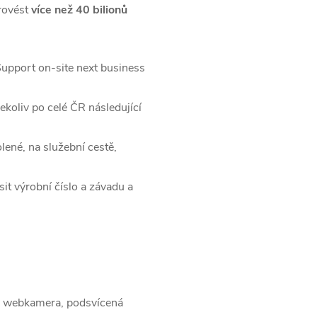
rovést
více než 40 bilionů
Support on-site next business
koliv po celé ČR následující
lené, na služební cestě,
it výrobní číslo a závadu a
HD webkamera, podsvícená