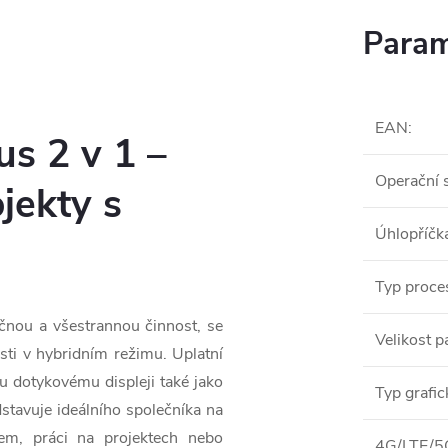
Param
EAN
:
us 2 v 1 –
Operační 
jekty s
Úhlopříčka
Typ proce
čnou a všestrannou činnost, se
Velikost 
sti v hybridním režimu. Uplatní
mu dotykovému displeji také jako
Typ grafic
stavuje ideálního společníka na
tem, práci na projektech nebo
4G/LTE/5G