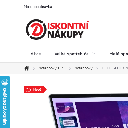
Přejít
Moje objednávka
na
obsah
Akce
Velké spotřebiče
Malé spo
Notebooky a PC
Notebooky
DELL 14 Plus 
Domů