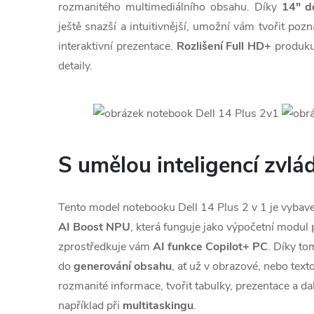
rozmanitého multimediálního obsahu. Díky
14" d
ještě snazší a intuitivnější, umožní vám tvořit pozn
interaktivní prezentace.
Rozlišení Full HD+
produkuj
detaily.
S umělou inteligencí zvlá
Tento model notebooku Dell 14 Plus 2 v 1 je vybav
AI Boost NPU
, která funguje jako výpočetní modul 
zprostředkuje vám
AI funkce Copilot+ PC
. Díky to
do
generování obsahu
, ať už v obrazové, nebo text
rozmanité informace, tvořit tabulky, prezentace a da
například při
multitaskingu
.