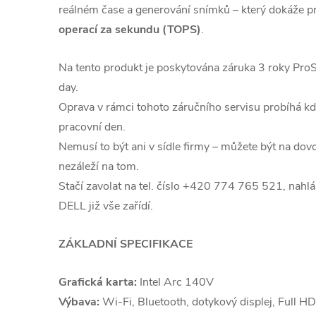
reálném čase a generování snímků – který dokáže p
operací za sekundu (TOPS)
.
Na tento produkt je poskytována záruka 3 roky Pro
day.
Oprava v rámci tohoto záručního servisu probíhá kde
pracovní den.
Nemusí to být ani v sídle firmy – můžete být na dovo
nezáleží na tom.
Stačí zavolat na tel. číslo +420 774 765 521, nahlás
DELL již vše zařídí.
ZÁKLADNÍ SPECIFIKACE
Grafická karta:
Intel Arc 140V
Výbava:
Wi-Fi, Bluetooth, dotykový displej, Full 