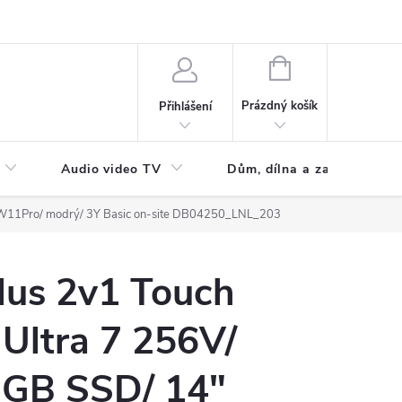
NÁKUPNÍ
KOŠÍK
Prázdný košík
Přihlášení
Audio video TV
Dům, dílna a zahrada
 W11Pro/ modrý/ 3Y Basic on-site DB04250_LNL_203
lus 2v1 Touch
Ultra 7 256V/
GB SSD/ 14"