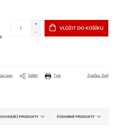
VLOŽIT DO KOŠÍKU
e
dací pes
Sdílet
Tisk
Značka:
Dell
OUVISEJÍCÍ PRODUKTY
PODOBNÉ PRODUKTY