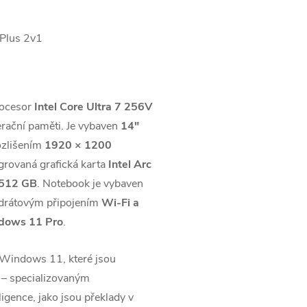
rocesor
Intel Core Ultra 7 256V
rační paměti. Je vybaven
14"
ozlišením
1920 × 1200
grovaná grafická karta
Intel Arc
512 GB
. Notebook je vybaven
zdrátovým připojením
Wi-Fi a
dows 11 Pro
.
 Windows 11, které jsou
– specializovaným
gence, jako jsou překlady v