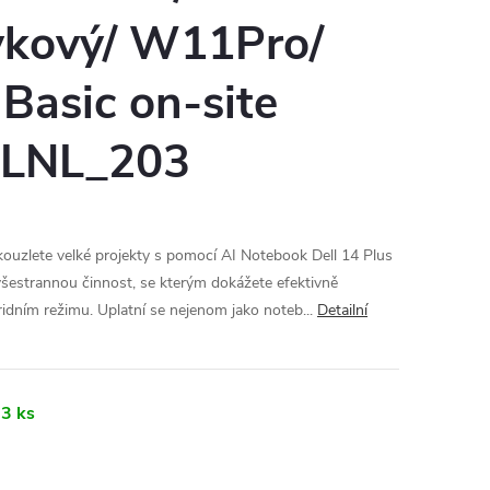
kový/ W11Pro/
Basic on-site
LNL_203
kouzlete velké projekty s pomocí AI Notebook Dell 14 Plus
všestrannou činnost, se kterým dokážete efektivně
ridním režimu. Uplatní se nejenom jako noteb...
Detailní
3 ks