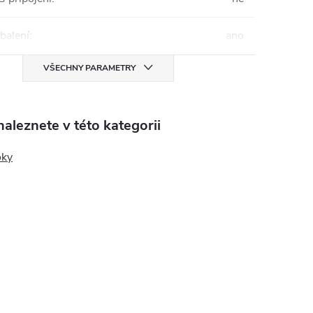
balení
:
ano
VŠECHNY PARAMETRY
aleznete v této kategorii
oky