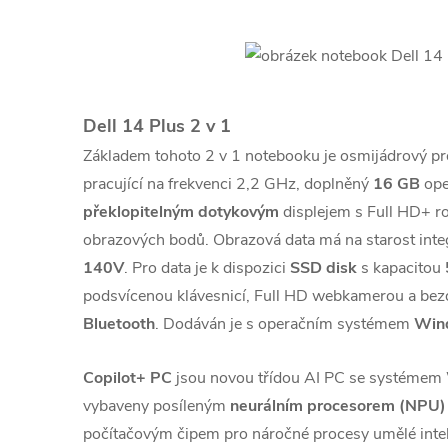
Dell 14 Plus 2 v 1
Základem tohoto 2 v 1 notebooku je osmijádrový p
pracující na frekvenci 2,2 GHz, doplněný
16 GB
ope
překlopitelným dotykovým
displejem s Full HD+ r
obrazových bodů. Obrazová data má na starost inte
140V
. Pro data je k dispozici
SSD disk
s kapacitou
podsvícenou klávesnicí, Full HD webkamerou a be
Bluetooth
. Dodáván je s operačním systémem
Win
Copilot+ PC
jsou novou třídou AI PC se systémem
vybaveny posíleným
neurálním procesorem (NPU)
počítačovým čipem pro náročné procesy umělé inteli