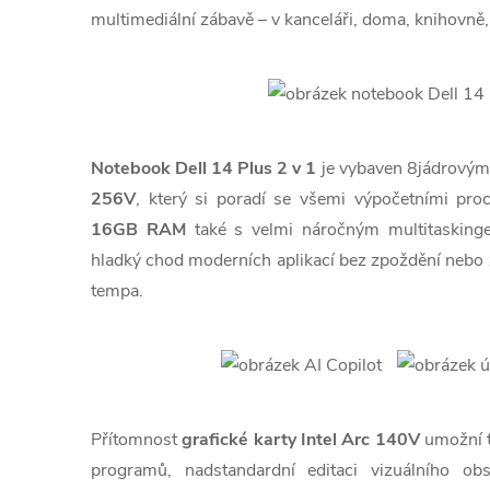
multimediální zábavě – v kanceláři, doma, knihovně,
Notebook Dell 14 Plus 2 v 1
je vybaven 8jádrovým
256V
, který si poradí se všemi výpočetními pro
16GB RAM
také s velmi náročným multitaskin
hladký chod moderních aplikací bez zpoždění nebo 
tempa.
Přítomnost
grafické karty Intel Arc 140V
umožní t
programů, nadstandardní editaci vizuálního ob