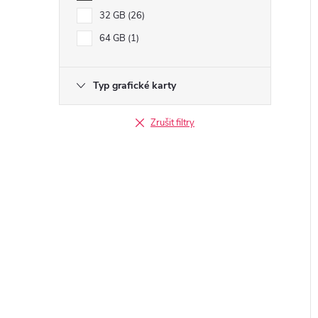
32 GB
26
64 GB
1
Typ grafické karty
Zrušit filtry