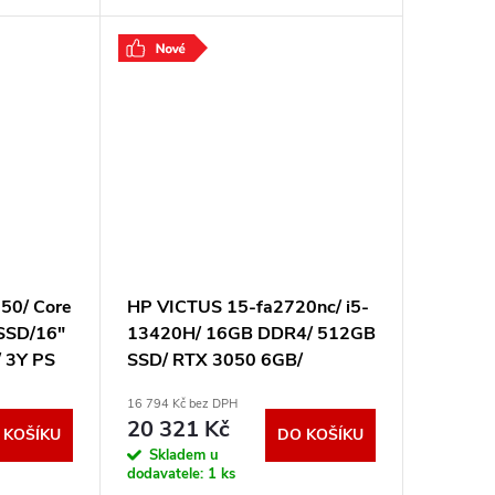
ativce a
WUXGA displejem. HP ProBook
vyžadují
450 G10 je spolehlivý pracovní
notebook s 10jádrovým
.
50/ Core
HP VICTUS 15-fa2720nc/ i5-
SSD/16"
13420H/ 16GB DDR4/ 512GB
 3Y PS
SSD/ RTX 3050 6GB/
15,6"FHD,matný/ W11H/
16 794 Kč bez DPH
stříbrný B7VG1EA#BCM
20 321 Kč
 KOŠÍKU
DO KOŠÍKU
Skladem u
dodavatele:
1 ks