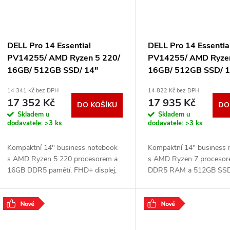
DELL Pro 14 Essential
DELL Pro 14 Essentia
PV14255/ AMD Ryzen 5 220/
PV14255/ AMD Ryzen
16GB/ 512GB SSD/ 14"
16GB/ 512GB SSD/ 1
FHD+/ FPR/ W11Pro/ 3Y PS
FHD+/ FPR/ W11Pro/
14 341 Kč bez DPH
14 822 Kč bez DPH
on-site DP7WX
on-site FTR0V
17 352 Kč
17 935 Kč
DO KOŠÍKU
DO
Skladem u
Skladem u
dodavatele:
>3 ks
dodavatele:
>3 ks
Kompaktní 14" business notebook
Kompaktní 14" business 
s AMD Ryzen 5 220 procesorem a
s AMD Ryzen 7 proceso
16GB DDR5 pamětí. FHD+ displej,
DDR5 RAM a 512GB SS
512GB SSD, Wi-Fi 6, čtečka otisků
displej, Wi-Fi 6, podsvíce
prstů, vojenské testování odolnosti,
klávesnice, čtečka otisků 
Windows 11
vojenská odolnost a
.
.