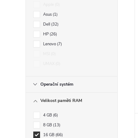
Apple
0
Asus
1
Dell
32
HP
26
Lenovo
7
MSI
0
UMAX
0
Operační systém
Velikost paměti RAM
4 GB
6
8 GB
13
16 GB
66