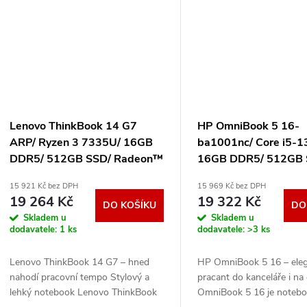
Lenovo ThinkBook 14 G7
HP OmniBook 5 16-
ARP/ Ryzen 3 7335U/ 16GB
ba1001nc/ Core i5-
DDR5/ 512GB SSD/ Radeon™
16GB DDR5/ 512GB 
Graphics/ 14"WUXGA,matný/
Intel Iris Xe/
15 921 Kč bez DPH
15 969 Kč bez DPH
W11H/ šedý 21MV002UCK
16"WUXGA,OLED/ 
19 264 Kč
19 322 Kč
DO KOŠÍKU
DO
stříbrný C09XCEA#
Skladem u
Skladem u
dodavatele:
1 ks
dodavatele:
>3 ks
Lenovo ThinkBook 14 G7 – hned
HP OmniBook 5 16 – eleg
nahodí pracovní tempo Stylový a
pracant do kanceláře i na
lehký notebook Lenovo ThinkBook
OmniBook 5 16 je noteb