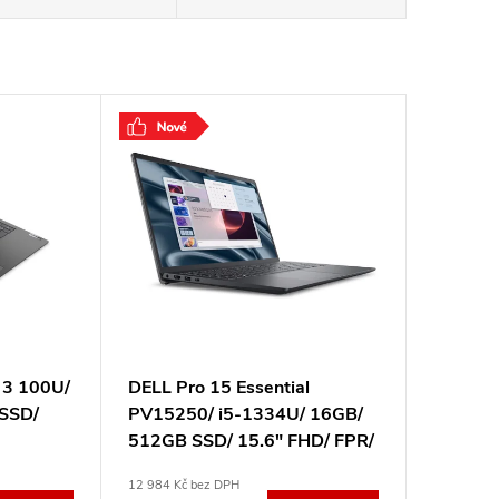
 3 100U/
DELL Pro 15 Essential
SSD/
PV15250/ i5-1334U/ 16GB/
512GB SSD/ 15.6" FHD/ FPR/
 OS/
W11Pro/ 3Y PS on-site
12 984 Kč bez DPH
5TR1T