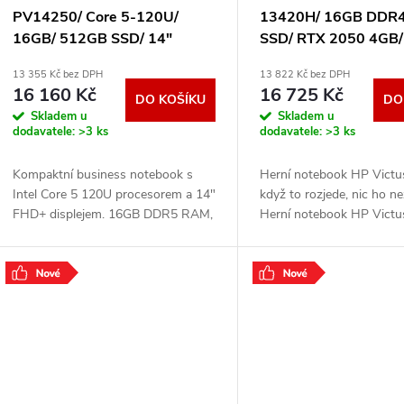
PV14250/ Core 5-120U/
13420H/ 16GB DDR4
16GB/ 512GB SSD/ 14"
SSD/ RTX 2050 4GB/
FHD+/ FPR/ W11Pro/ 3Y PS
15,6"FHD,matný/ bez
13 355 Kč bez DPH
13 822 Kč bez DPH
on-site FF4T6
stříbrný B84GQEA#
16 160 Kč
16 725 Kč
DO KOŠÍKU
DO
Skladem u
Skladem u
dodavatele:
>3 ks
dodavatele:
>3 ks
Kompaktní business notebook s
Herní notebook HP Victu
Intel Core 5 120U procesorem a 14"
když to rozjede, nic ho ne
FHD+ displejem. 16GB DDR5 RAM,
Herní notebook HP Victu
512GB NVMe SSD, Wi-Fi 6,
z vašich soupeřů nehybno
Bluetooth, podsvícená klávesnica s
V elegantní konstrukci se
Copilot tlačítkem,
moderní
.
.