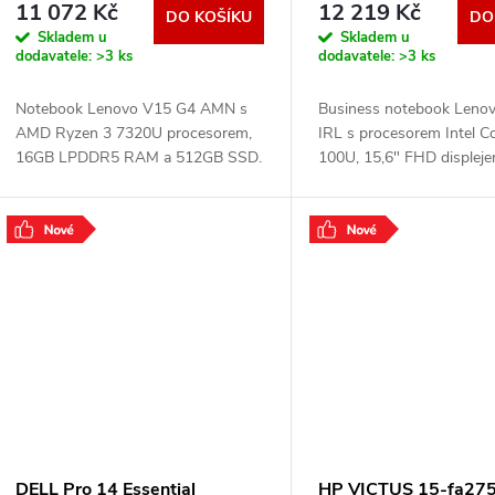
o
11 072 Kč
12 219 Kč
DO KOŠÍKU
DO
u
Skladem u
Skladem u
d
dodavatele:
>3 ks
dodavatele:
>3 ks
k
u
Notebook Lenovo V15 G4 AMN s
Business notebook Leno
t
AMD Ryzen 3 7320U procesorem,
IRL s procesorem Intel C
k
16GB LPDDR5 RAM a 512GB SSD.
100U, 15,6" FHD displej
15,6" FHD displej, integrovaná
DDR5 RAM, 512GB SSD,
ů
grafika Radeon 610M, Wi-Fi 6,
integrovanou grafikou Int
t
Bluetooth 5.3, Windows bez
Graphics, Wi-Fi 6, Blueto
.
.
ů
DELL Pro 14 Essential
HP VICTUS 15-fa275