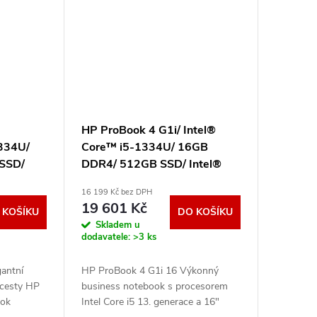
HP ProBook 4 G1i/ Intel®
1334U/
Core™ i5-1334U/ 16GB
SSD/
DDR4/ 512GB SSD/ Intel®
UHD/ 16" WUXGA,matný/
16 199 Kč bez DPH
W11H/
bez OS/ stříbrný
19 601 Kč
 KOŠÍKU
DO KOŠÍKU
BCM
B39Y4AT#BCM
Skladem u
dodavatele:
>3 ks
antní
HP ProBook 4 G1i 16 Výkonný
 cesty HP
business notebook s procesorem
ook
Intel Core i5 13. generace a 16"