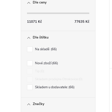
Dle ceny
11071
Kč
77635
Kč
Dle štítku
Na skladě
66
Nové zboží
66
Tip
0
Skladem prodejna Otrokovice
0
Skladem u dodavatele:
66
Značky