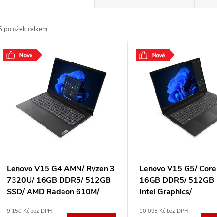
a
6
položek celkem
z
V
e
ý
n
p
p
s
r
p
Lenovo V15 G4 AMN/ Ryzen 3
Lenovo V15 G5/ Core
o
7320U/ 16GB DDR5/ 512GB
16GB DDR5/ 512GB 
r
SSD/ AMD Radeon 610M/
Intel Graphics/
d
15,6"FHD,matný/ bez OS/
15,6"FHD,matný/ bez
9 150 Kč bez DPH
10 098 Kč bez DPH
černý 82YU00VKCK
černý 83GW00BCCK