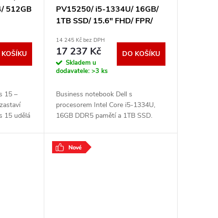
/ 512GB
PV15250/ i5-1334U/ 16GB/
1TB SSD/ 15.6" FHD/ FPR/
 OS/
dokovatelný/ W11Pro/ 3Y PS
14 245 Kč bez DPH
BCM
on-site H67ND
17 237 Kč
 KOŠÍKU
DO KOŠÍKU
Skladem u
dodavatele:
>3 ks
s 15 –
Business notebook Dell s
zastaví
procesorem Intel Core i5-1334U,
s 15 udělá
16GB DDR5 pamětí a 1TB SSD.
u stafáž.
15,6" FHD displej s 120Hz, Wi-Fi 6,
 ukrývá
podsvícená klávesnice, vojenská
certifikace
.