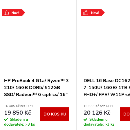
14 G7 je pracovní pomocník
navržen pro studenty, kre
navržen na cesty, činnost v
mobilní pracovníky, kteří 
kanceláři i v pohodlí
výkon
.
.
HP ProBook 4 G1a/ Ryzen™ 3
DELL 16 Base DC162
210/ 16GB DDR5/ 512GB
7-150U/ 16GB/ 1TB 
SSD/ Radeon™ Graphics/ 16"
FHD+/ FPR/ W11Pro/
WUXGA,matný/ W11P/
on-site 75V3N
16 405 Kč bez DPH
16 633 Kč bez DPH
stříbrný B9YV9ET#BCM
19 850 Kč
20 126 Kč
DO KOŠÍKU
DO
Skladem u
Skladem u
dodavatele:
>3 ks
dodavatele:
>3 ks