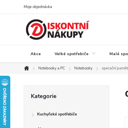
Přejít
Moje objednávka
na
obsah
Akce
Velké spotřebiče
Malé spo
Notebooky a PC
Notebooky
operační pamě
Domů
P
Přeskočit
Kategorie
kategorie
o
Kuchyňské spotřebiče
s