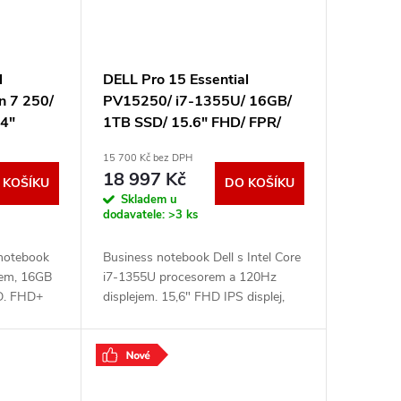
l
DELL Pro 15 Essential
 7 250/
PV15250/ i7-1355U/ 16GB/
4"
1TB SSD/ 15.6" FHD/ FPR/
 3Y PS
W11Pro/ 3Y PS on-site
15 700 Kč bez DPH
59Y3R
18 997 Kč
 KOŠÍKU
DO KOŠÍKU
Skladem u
dodavatele:
>3 ks
notebook
Business notebook Dell s Intel Core
rem, 16GB
i7-1355U procesorem a 120Hz
D. FHD+
displejem. 15,6" FHD IPS displej,
ná
16GB DDR5 RAM, 1TB PCIe SSD,
prstů,
podsvícená klávesnice, čtečka
otisků prstů,
.