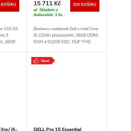
15 711 Kč
 KOŠÍKU
DO KOŠÍKU
Skladem u
dodavatele:
1 ks
vo V15 G5
Business notebook Dell s Intel Core
ore 3
i5-1334U procesorem, 16GB DDR5
em, 16GB
RAM a 512GB SSD. 15,6" FHD
displej s 120Hz, Wi-Fi 6,
el
podsvícená klávesnice QWERTZ,
oth 5.2,
Windows 11 Pro. Odolná
.
3nc/ i5-
DELL Pro 15 Essential