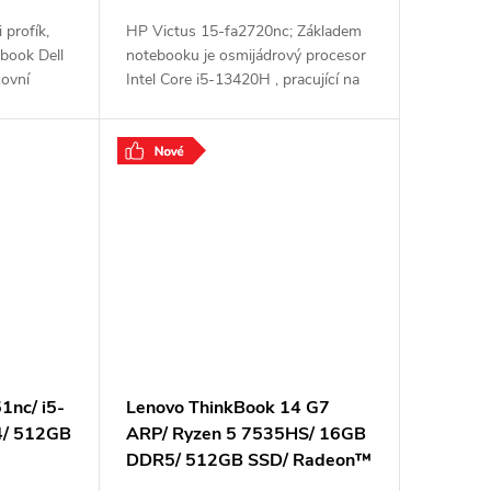
 profík,
HP Victus 15-fa2720nc; Základem
book Dell
notebooku je osmijádrový procesor
ovní
Intel Core i5-13420H , pracující na
 večerní
frekvenci 2,1 GHz, doplněný o 16
ž se jedná
GB operační paměti. Vybaven je
15,6"
.
1nc/ i5-
Lenovo ThinkBook 14 G7
/ 512GB
ARP/ Ryzen 5 7535HS/ 16GB
DDR5/ 512GB SSD/ Radeon™
 OS/
Graphics/ 14"WUXGA,matný/