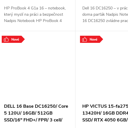
HP ProBook 4 G1a 16 – notebook,
Dell 16 DC16250 – v práci
který myslí na práci a bezpečnost
doma parťák Nadpis Note
Nadpis Notebook HP ProBook 4
16 DC16250 zvládne prac
G1a 16 spojuje pracovní výkon s
nasazení ve velkém stylu i
důrazem na bezpečnost. Tento
oddych u multimédií. Ať u
přenosný
o
.
.
DELL 16 Base DC16250/ Core
HP VICTUS 15-fa275
5 120U/ 16GB/ 512GB
13420H/ 16GB DDR4
SSD/16" FHD+/ FPR/ 3 cell/
SSD/ RTX 4050 6GB/
W11Pro/ 3Y PS on-site
15,6"FHD,matný/ bez