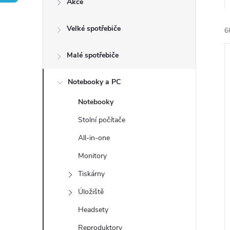
Akce
t
Velké spotřebiče
r
6
a
Malé spotřebiče
n
Notebooky a PC
Notebooky
n
í
Stolní počítače
i
í
All-in-one
Monitory
p
Tiskárny
a
Úložiště
n
Headsety
Reproduktory