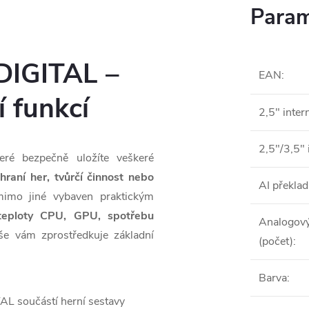
Param
IGITAL –
EAN
:
í funkcí
2,5" inter
2,5"/3,5" 
eré bezpečně uložíte veškeré
raní her, tvůrčí činnost nebo
AI překlad
mimo jiné vybaven praktickým
teploty CPU, GPU, spotřebu
Analogový
uše vám zprostředkuje základní
(počet)
:
Barva
: