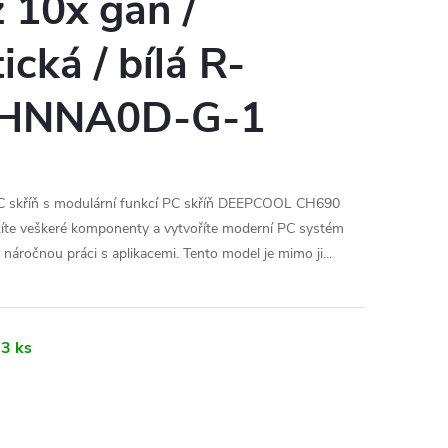
 10x gan /
cká / bílá R-
HNNA0D-G-1
skříň s modulární funkcí PC skříň DEEPCOOL CH690
žíte veškeré komponenty a vytvoříte moderní PC systém
 náročnou práci s aplikacemi. Tento model je mimo ji...
3 ks