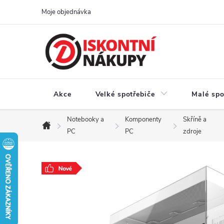
Přejít
Moje objednávka
na
obsah
Akce
Velké spotřebiče
Malé spo
Notebooky a
Komponenty
Skříně a
Domů
PC
PC
zdroje