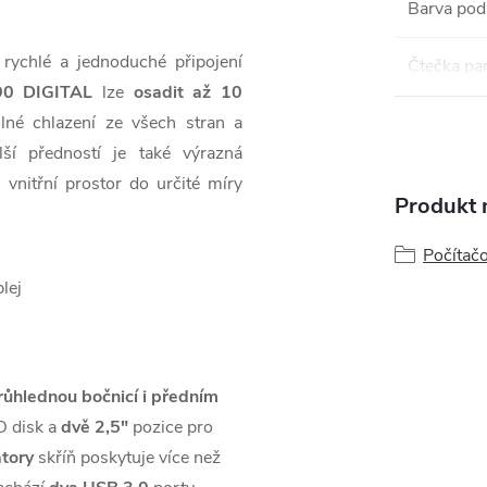
Barva pod
 rychlé a jednoduché připojení
Čtečka pa
0 DIGITAL
lze
osadit až 10
né chlazení ze všech stran a
ší předností je také výrazná
vnitřní prostor do určité míry
Produkt n
Počítačo
růhlednou bočnicí i předním
 disk a
dvě 2,5"
pozice pro
átory
skříň poskytuje více než