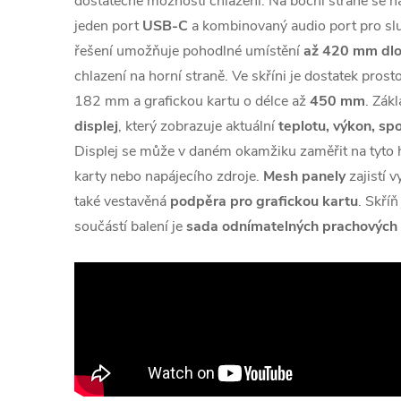
dostatečné možnosti chlazení. Na boční straně se 
jeden port
USB-C
a kombinovaný audio port pro sl
řešení umožňuje pohodlné umístění
až 420 mm dl
chlazení na horní straně. Ve skříni je dostatek pros
182 mm a grafickou kartu o délce až
450 mm
. Zák
displej
, který zobrazuje aktuální
teplotu, výkon, sp
Displej se může v daném okamžiku zaměřit na tyto 
karty nebo napájecího zdroje.
Mesh panely
zajistí 
také vestavěná
podpěra pro grafickou kartu
. Skří
součástí balení je
sada odnímatelných prachových f