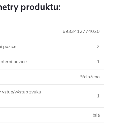
etry produktu:
6933412774020
ní pozice
:
2
interní pozice
:
1
:
Přeloženo
 vstup/výstup zvuku
1
bílá