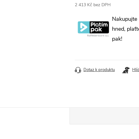
2 413 Kč bez DPH
Měrná
Nakupujte
cena:
hned, plaťt
pak!
Dotaz k produktu
Hlí