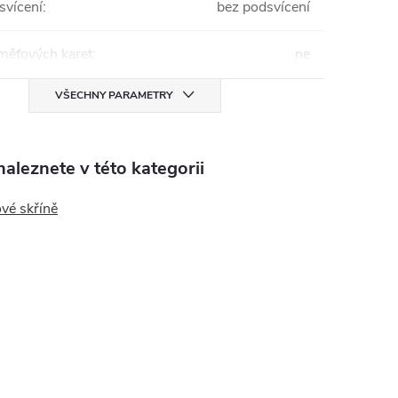
svícení
:
bez podsvícení
měťových karet
:
ne
VŠECHNY PARAMETRY
aleznete v této kategorii
vé skříně