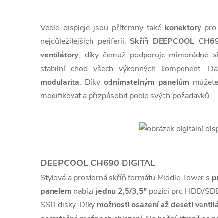
Vedle displeje jsou přítomny také
konektory
pro
nejdůležitějších periferií.
Skříň DEEPCOOL CH69
ventilátory
, díky čemuž podporuje mimořádně sil
stabilní chod všech výkonných komponent. Dal
modularita
. Díky
odnímatelným panelům
můžete 
modifikovat a přizpůsobit podle svých požadavků.
DEEPCOOL CH690 DIGITAL
Stylová a prostorná skříň formátu Middle Tower s
p
panelem
nabízí
jednu 2,5/3,5"
pozici pro HDD/SDD
SSD disky. Díky
možnosti osazení až deseti ventil