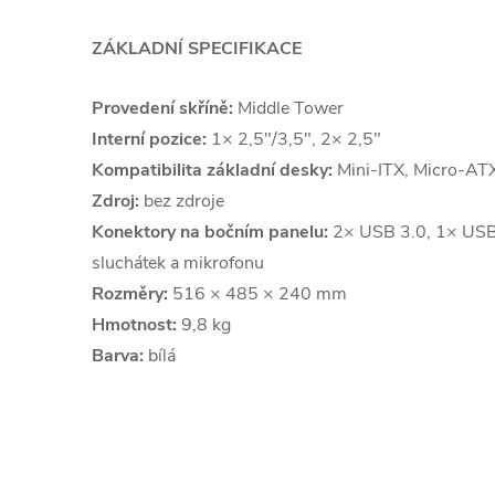
ZÁKLADNÍ SPECIFIKACE
Provedení skříně:
Middle Tower
Interní pozice:
1× 2,5"/3,5", 2× 2,5"
Kompatibilita základní desky:
Mini-ITX, Micro-AT
Zdroj:
bez zdroje
Konektory na bočním panelu:
2× USB 3.0, 1× USB
sluchátek a mikrofonu
Rozměry:
516 × 485 × 240 mm
Hmotnost:
9,8 kg
Barva:
bílá