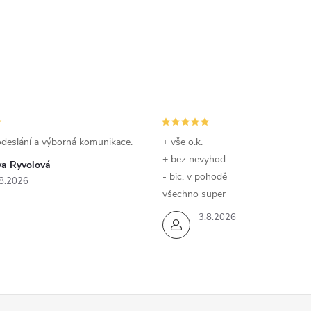
odeslání a výborná komunikace.
+ vše o.k.
+ bez nevyhod
va Ryvolová
- bic, v pohodě
8.2026
všechno super
3.8.2026