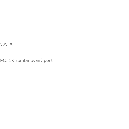
X, ATX
-C, 1× kombinovaný port