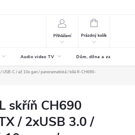
NÁKUPNÍ
KOŠÍK
Prázdný košík
Přihlášení
Audio video TV
Dům, dílna a zahrada
 USB-C / až 10x gan / panoramatická / bílá R-CH690-
 skříň CH690
TX / 2xUSB 3.0 /