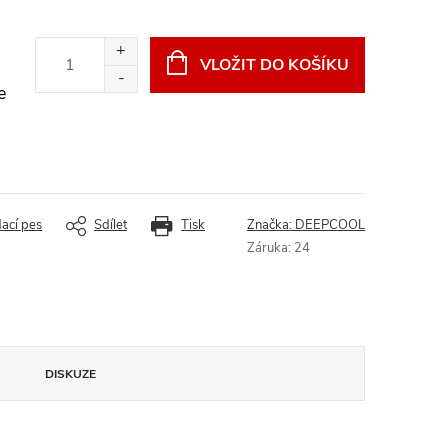
VLOŽIT DO KOŠÍKU
e
dací pes
Sdílet
Tisk
Značka:
DEEPCOOL
Záruka
:
24
DISKUZE