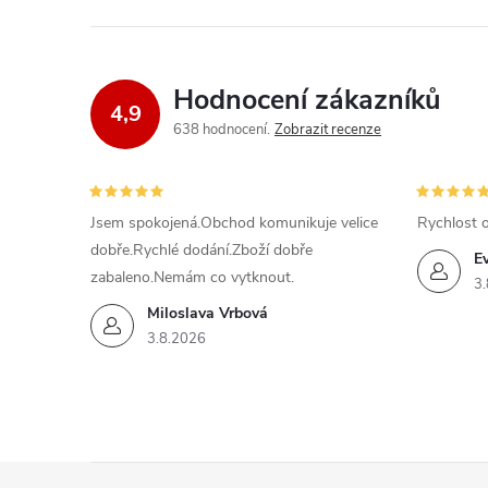
Hodnocení zákazníků
4,9
638 hodnocení
Zobrazit recenze
Jsem spokojená.Obchod komunikuje velice
Rychlost 
dobře.Rychlé dodání.Zboží dobře
E
zabaleno.Nemám co vytknout.
3.
Miloslava Vrbová
3.8.2026
Z