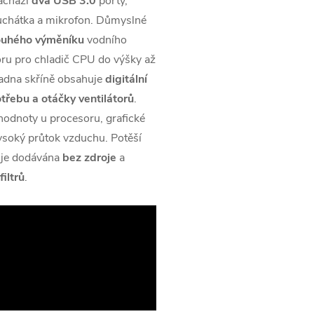
nachází
dva USB 3.0
porty,
uchátka a mikrofon. Důmyslné
ouhého výměníku
vodního
toru pro chladič CPU do výšky až
ladna skříně obsahuje
digitální
otřebu a otáčky ventilátorů
.
hodnoty u procesoru, grafické
vysoký průtok vzduchu. Potěší
ň je dodávána
bez zdroje
a
iltrů
.