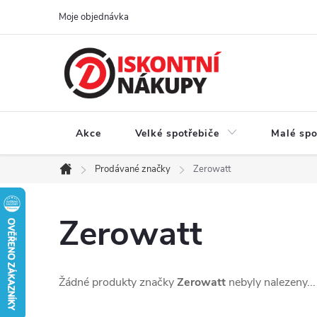
Přejít
Moje objednávka
na
obsah
Akce
Velké spotřebiče
Malé spo
Prodávané značky
Zerowatt
Domů
Zerowatt
Žádné produkty značky
Zerowatt
nebyly nalezeny...