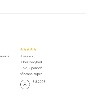
nikace.
+ vše o.k.
+ bez nevyhod
- bic, v pohodě
všechno super
3.8.2026