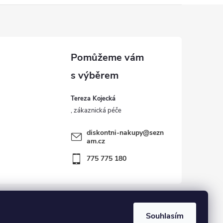
Tereza Kojecká
diskontni-nakupy
@
sezn
am.cz
775 775 180
Souhlasím