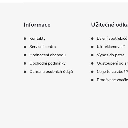
Z
á
Informace
Užitečné odk
p
Kontakty
Balení spotřebičů
Servisní centra
Jak reklamovat?
a
Hodnocení obchodu
Výnos do patra
t
Obchodní podmínky
Odstoupení od s
Ochrana osobních údajů
Co je to za zboží?
í
Prodávané značk