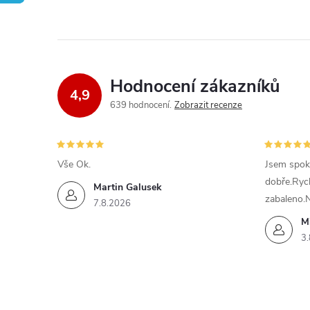
Hodnocení zákazníků
4,9
639 hodnocení
Zobrazit recenze
Vše Ok.
Jsem spok
dobře.Ryc
Martin Galusek
zabaleno.
7.8.2026
M
3.