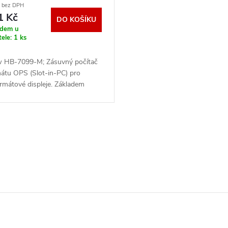
č bez DPH
B-7099-M
1 Kč
DO KOŠÍKU
adem u
tele:
1 ks
w HB-7099-M; Zásuvný počítač
mátu OPS (Slot-in-PC) pro
rmátové displeje. Základem
e je čtyřjádrový procesor Intel
-10200H , pracující na