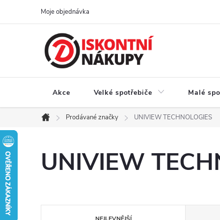
Přejít
Moje objednávka
na
obsah
Akce
Velké spotřebiče
Malé spo
Prodávané značky
UNIVIEW TECHNOLOGIES
Domů
UNIVIEW TECH
Ř
NEJLEVNĚJŠÍ