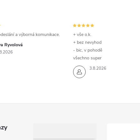
odeslání a výborná komunikace.
+ vše o.k.
+ bez nevyhod
va Ryvolová
- bic, v pohodě
8.2026
všechno super
3.8.2026
azy