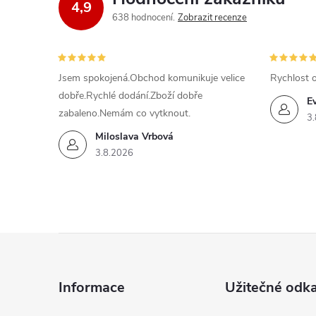
4,9
a
638 hodnocení
Zobrazit recenze
c
í
Jsem spokojená.Obchod komunikuje velice
Rychlost 
dobře.Rychlé dodání.Zboží dobře
p
E
zabaleno.Nemám co vytknout.
3.
r
Miloslava Vrbová
v
3.8.2026
k
y
Z
v
ý
á
Informace
Užitečné odk
p