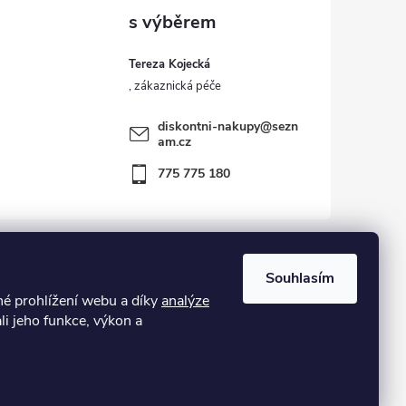
Tereza Kojecká
diskontni-nakupy
@
sezn
am.cz
775 775 180
Souhlasím
 prohlížení webu a díky
analýze
kost – zboží vráceno zákazníkem ve 14ti denní lhůtě
li jeho funkce, výkon a