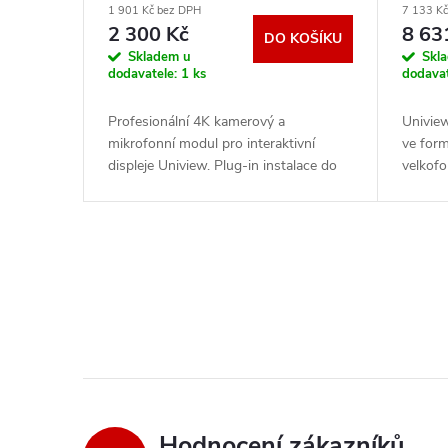
o
1 901 Kč bez DPH
7 133 K
× 2 H
u
2 300 Kč
8 63
DO KOŠÍKU
d
Skladem u
Skl
dodavatele:
1 ks
dodava
k
u
Profesionální 4K kamerový a
Univie
t
mikrofonní modul pro interaktivní
ve for
k
displeje Uniview. Plug-in instalace do
velkofo
ů
proprietárního portu, 112° zorný úhel,
počítač
t
8mikrofonové pole s dosahem 8 m,
Core i5
.
.
ů
O
v
l
á
d
Hodnocení zákazníků