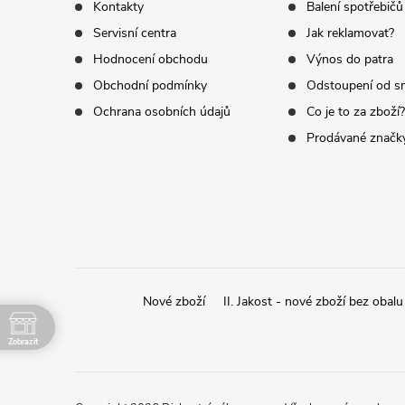
p
Kontakty
Balení spotřebičů
i
Servisní centra
Jak reklamovat?
a
s
Hodnocení obchodu
Výnos do patra
t
u
Obchodní podmínky
Odstoupení od s
Ochrana osobních údajů
Co je to za zboží?
í
Prodávané značk
Nové zboží
II. Jakost - nové zboží bez obalu
Zobrazit