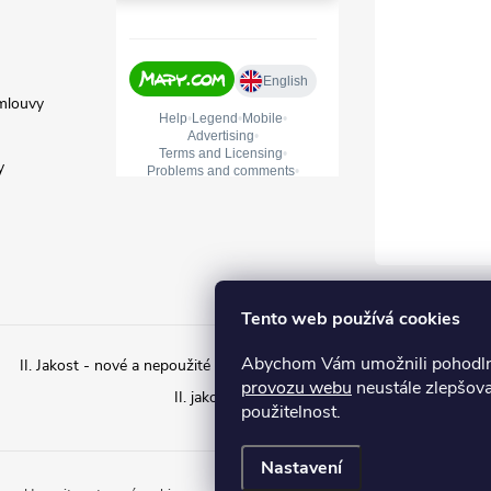
mlouvy
y
Tento web používá cookies
Abychom Vám umožnili pohodlné
II. Jakost - nové a nepoužité zboží s estetickým poškozením
II. ja
provozu webu
neustále zlepšova
II. jakost – Použité zboží
použitelnost.
Nastavení