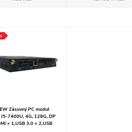
EW Zásuvný PC modul
® I5-7400U, 4G, 128G, DP
MI × 1,USB 3.0 × 2,USB
 2,Type-C × 1,LAN × 1,WIFI