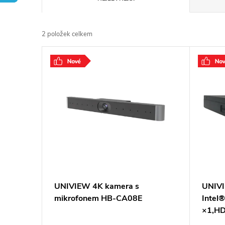
a
2
položek celkem
z
V
e
ý
n
p
í
i
p
s
r
p
UNIVIEW 4K kamera s
UNIVI
o
mikrofonem HB-CA08E
Intel
r
×1,HD
d
2.0 ×