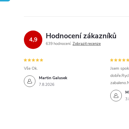
Hodnocení zákazníků
4,9
639 hodnocení
Zobrazit recenze
Vše Ok.
Jsem spok
dobře.Ryc
Martin Galusek
zabaleno.
7.8.2026
M
3.