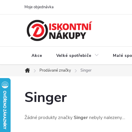
Přejít
Moje objednávka
na
obsah
Akce
Velké spotřebiče
Malé spo
Prodávané značky
Singer
Domů
Singer
Žádné produkty značky
Singer
nebyly nalezeny...