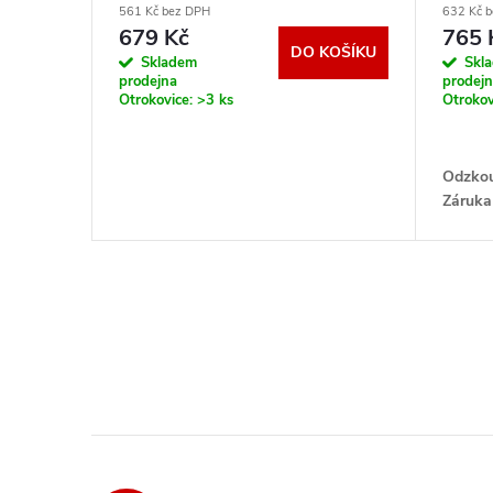
o
561 Kč bez DPH
632 Kč 
u
679 Kč
765 
DO KOŠÍKU
d
Skladem
Skl
prodejna
prodej
k
Otrokovice:
>3 ks
Otrokov
u
t
k
Odzkou
ů
Záruka
t
ů
O
v
l
á