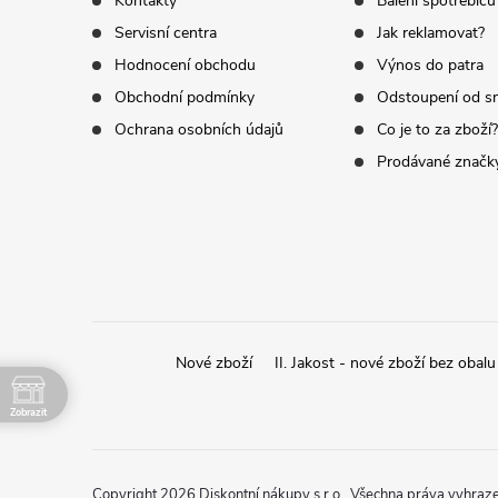
Kontakty
Balení spotřebičů
i
Servisní centra
Jak reklamovat?
a
Hodnocení obchodu
Výnos do patra
s
t
Obchodní podmínky
Odstoupení od s
u
Ochrana osobních údajů
Co je to za zboží?
í
Prodávané značk
Nové zboží
II. Jakost - nové zboží bez obalu
Zobrazit
Copyright 2026
Diskontní nákupy s.r.o.
. Všechna práva vyhraz