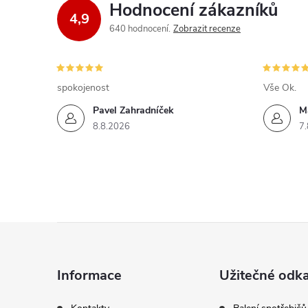
d
Hodnocení zákazníků
4,9
a
640 hodnocení
Zobrazit recenze
c
í
spokojenost
Vše Ok.
p
Pavel Zahradníček
M
8.8.2026
7.
r
v
k
y
Z
v
á
ý
Informace
Užitečné odk
p
p