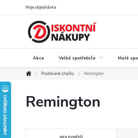
Přejít
Moje objednávka
na
obsah
Akce
Velké spotřebiče
Malé spo
Prodávané značky
Remington
Domů
Remington
Ř
NEJLEVNĚJŠÍ