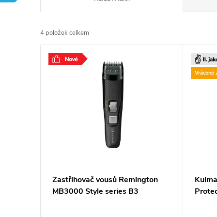
a
4
položek celkem
z
V
e
ý
Vrácené 
n
p
í
i
p
s
r
p
Zastřihovač vousů Remington
Kulma
o
MB3000 Style series B3
Prote
r
d