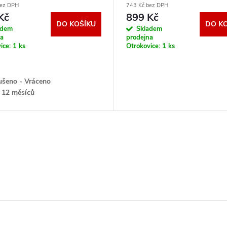
bez DPH
743 Kč bez DPH
Kč
899 Kč
DO KOŠÍKU
DO K
adem
Skladem
na
prodejna
ice:
1 ks
Otrokovice:
1 ks
šeno - Vráceno
 12 měsíců