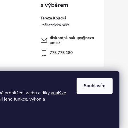
Tereza Kojecká
diskontni-nakupy
@
sezn
am.cz
775 775 180
Souhlasím
 prohlížení webu a díky
analýze
kost – zboží vráceno zákazníkem ve 14ti denní lhůtě
li jeho funkce, výkon a
Vytvořil Shoptet