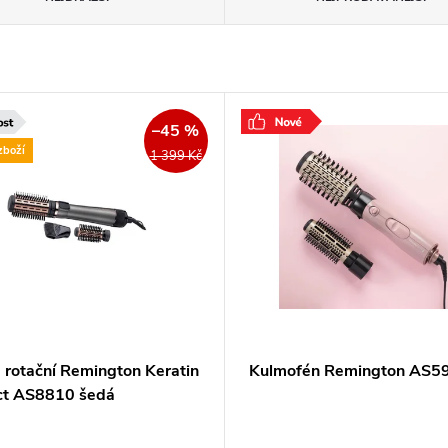
–45 %
zboží
1 399 Kč
 rotační Remington Keratin
Kulmofén Remington AS5
ct AS8810 šedá