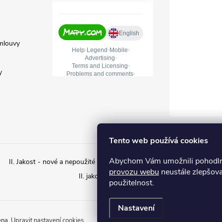
mlouvy
y
Tento web používá cookies
Abychom Vám umožnili pohodlné
II. Jakost - nové a nepoužité zboží s estetickým poškozením
II. ja
provozu webu
neustále zlepšova
II. jakost – Použité zboží
použitelnost.
Nastavení
ena.
Upravit nastavení cookies