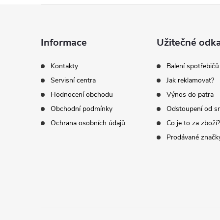
Z
á
Informace
Užitečné odk
p
Kontakty
Balení spotřebičů
Servisní centra
Jak reklamovat?
a
Hodnocení obchodu
Výnos do patra
t
Obchodní podmínky
Odstoupení od s
Ochrana osobních údajů
Co je to za zboží?
í
Prodávané značk