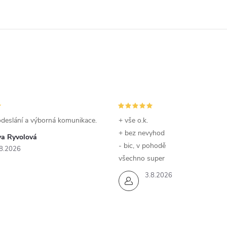
odeslání a výborná komunikace.
+ vše o.k.
+ bez nevyhod
va Ryvolová
- bic, v pohodě
8.2026
všechno super
3.8.2026