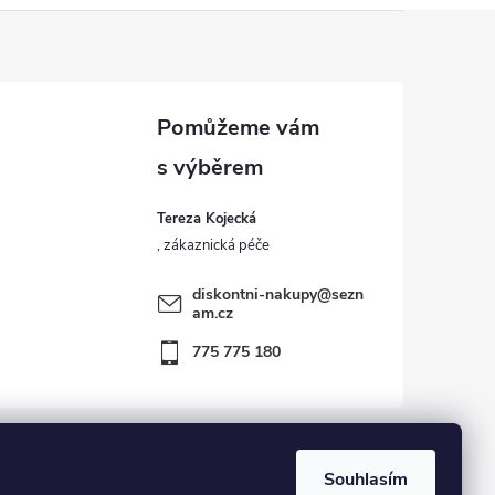
Tereza Kojecká
diskontni-nakupy
@
sezn
am.cz
775 775 180
Souhlasím