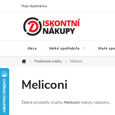
Přejít
Moje objednávka
na
obsah
Akce
Velké spotřebiče
Malé spo
Prodávané značky
Meliconi
Domů
Meliconi
Žádné produkty značky
Meliconi
nebyly nalezeny...