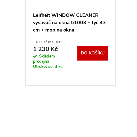
Leifheit WINDOW CLEANER
vysavač na okna 51003 + tyč 43
cm + mop na okna
1 017 Kč bez DPH
1 230 Kč
DO KOŠÍKU
Skladem
prodejna
Otrokovice:
3 ks
O
v
l