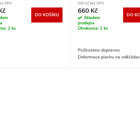
bez DPH
545 Kč bez DPH
Kč
660 Kč
DO KOŠÍKU
DO K
adem
Skladem
na
prodejna
ice:
2 ks
Otrokovice:
1 ks
Poškozeno dopravou
Deformace plechu na odkládac
Záruka 12 měsíců ..Pouze osob
převzetí