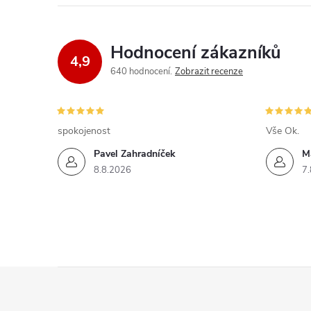
á
d
Hodnocení zákazníků
4,9
a
640 hodnocení
Zobrazit recenze
c
í
spokojenost
Vše Ok.
p
Pavel Zahradníček
M
8.8.2026
7.
r
v
k
y
Z
v