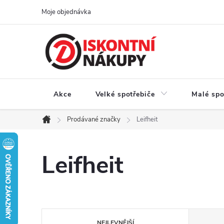
Přejít
Moje objednávka
na
obsah
Akce
Velké spotřebiče
Malé spo
Prodávané značky
Leifheit
Domů
Leifheit
Ř
NEJLEVNĚJŠÍ