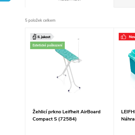
a
5
položek celkem
z
V
e
ý
Estetické poškození
n
p
í
i
p
s
r
p
Žehlicí prkno Leifheit AirBoard
LEIFH
o
Compact S (72584)
Náhra
r
d