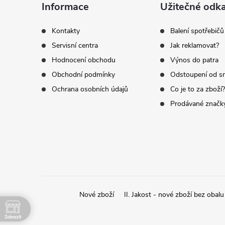
á
ý
Informace
Užitečné odk
p
p
Kontakty
Balení spotřebičů
i
Servisní centra
Jak reklamovat?
a
Hodnocení obchodu
Výnos do patra
s
t
Obchodní podmínky
Odstoupení od s
u
Ochrana osobních údajů
Co je to za zboží?
í
Prodávané značk
Nové zboží
II. Jakost - nové zboží bez obalu
Zobrazit