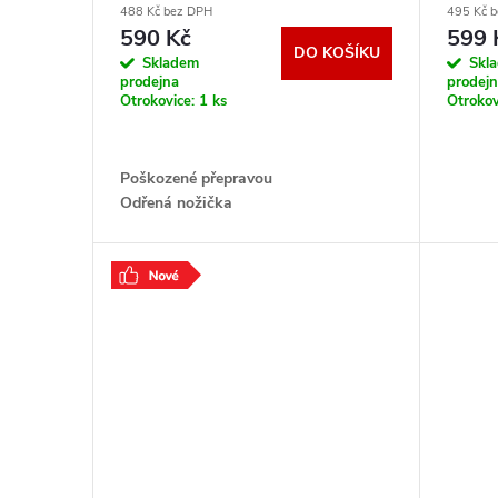
o
488 Kč bez DPH
495 Kč 
u
590 Kč
599 
DO KOŠÍKU
d
Skladem
Skl
prodejna
prodej
k
Otrokovice:
1 ks
Otrokov
u
t
k
Poškozené přepravou
ů
Odřená nožička
t
Naprasklá nožička ..Jen osobní
převzetí ..Záruka 12 měsíců
ů