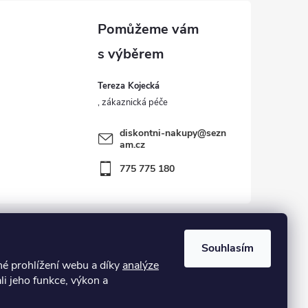
Tereza Kojecká
diskontni-nakupy
@
sezn
am.cz
775 775 180
Souhlasím
 prohlížení webu a díky
analýze
kost – zboží vráceno zákazníkem ve 14ti denní lhůtě
li jeho funkce, výkon a