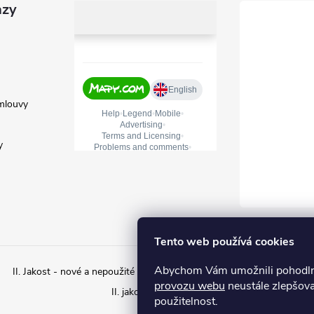
azy
mlouvy
y
Tento web používá cookies
Abychom Vám umožnili pohodlné
II. Jakost - nové a nepoužité zboží s estetickým poškozením
II. ja
provozu webu
neustále zlepšova
II. jakost – Použité zboží
použitelnost.