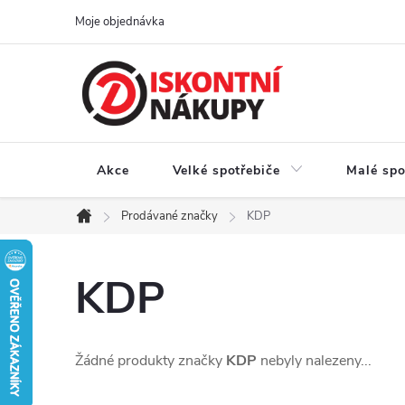
Přejít
Moje objednávka
na
obsah
Akce
Velké spotřebiče
Malé spo
Prodávané značky
KDP
Domů
KDP
Žádné produkty značky
KDP
nebyly nalezeny...