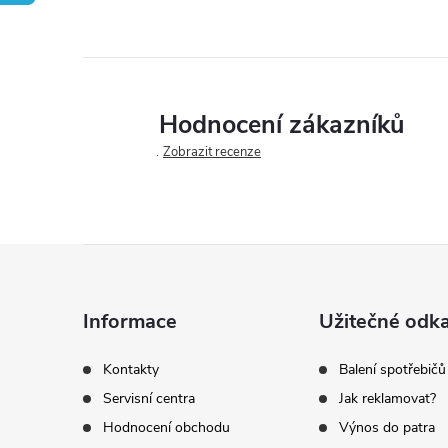
Hodnocení zákazníků
Zobrazit recenze
Z
á
Informace
Užitečné odk
p
Kontakty
Balení spotřebičů
Servisní centra
Jak reklamovat?
a
Hodnocení obchodu
Výnos do patra