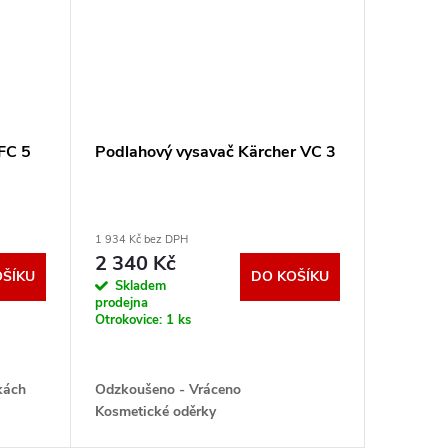
FC 5
Podlahový vysavač Kärcher VC 3
1 934 Kč bez DPH
2 340 Kč
OŠÍKU
DO KOŠÍKU
Skladem
prodejna
Otrokovice:
1 ks
kách
Odzkoušeno - Vráceno
Kosmetické oděrky
měsíců
Chybí návod ..Náhradní krabice