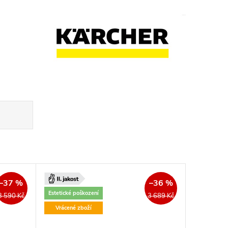
–37 %
–36 %
Estetické poškození
3 590 Kč
3 689 Kč
Vrácené zboží