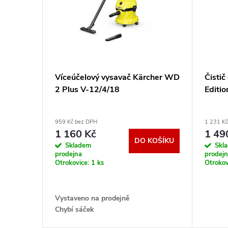
í
i
p
s
r
p
Víceúčelový vysavač Kärcher WD
Čisti
o
2 Plus V-12/4/18
Editi
r
d
o
959 Kč bez DPH
1 231 K
u
1 160 Kč
1 49
DO KOŠÍKU
d
Skladem
Skl
prodejna
prodej
k
Otrokovice:
1 ks
Otrokov
u
t
k
Vystaveno na prodejně
ů
Chybí sáček
t