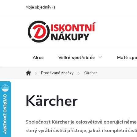
Přejít
Moje objednávka
na
obsah
Akce
Velké spotřebiče
Malé spo
Prodávané značky
Kärcher
Domů
Kärcher
Společnost Kärcher je celosvětově operující ně
který vyrábí čisticí přístroje, jakož i kompletní čis