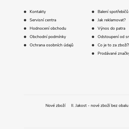
v
p
Kontakty
Balení spotřebičů
k
Servisní centra
Jak reklamovat?
a
y
Hodnocení obchodu
Výnos do patra
t
Obchodní podmínky
Odstoupení od s
v
Ochrana osobních údajů
Co je to za zboží?
í
ý
Prodávané značk
p
i
s
u
Nové zboží
II. Jakost - nové zboží bez obalu