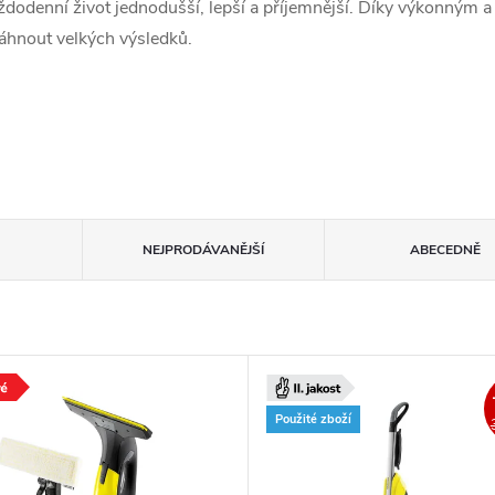
ždodenní život jednodušší, lepší a příjemnější. Díky výkonným a
hnout velkých výsledků.
NEJPRODÁVANĚJŠÍ
ABECEDNĚ
Použité zboží