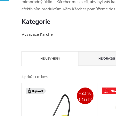
mimořádný úklid – Kärcher me za cíl, aby byl váš ka
efektivním produktům Vám Kärcher pomůžeme dosá
Kategorie
Vysavače Kärcher
Ř
NEJLEVNĚJŠÍ
NEJDRAŽŠÍ
a
4
položek celkem
z
V
e
–22 %
ý
1 499 Kč
n
p