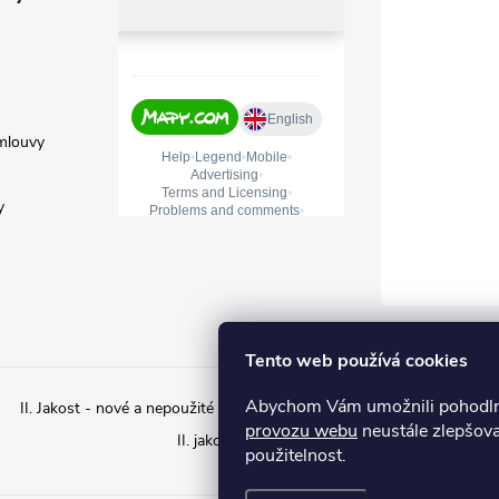
mlouvy
y
Tento web používá cookies
Abychom Vám umožnili pohodlné
II. Jakost - nové a nepoužité zboží s estetickým poškozením
II. ja
provozu webu
neustále zlepšova
II. jakost – Použité zboží
použitelnost.