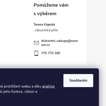
Tereza Kojecká
diskontni-nakupy
@
sezn
am.cz
775 775 180
Souhlasím
 prohlížení webu a díky
analýze
kost – zboží vráceno zákazníkem ve 14ti denní lhůtě
li jeho funkce, výkon a