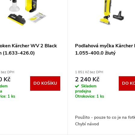
č oken Kärcher WV 2 Black
Podlahová myčka Kärcher 
on (1.633-426.0)
1.055-400.0 žlutý
č bez DPH
1 851 Kč bez DPH
0 Kč
2 240 Kč
DO KOŠÍKU
DO K
adem
Skladem
na
prodejna
ice:
1 ks
Otrokovice:
1 ks
Použito - pouze to co je na fot
Chybí návod
Náhradní krabice ..Záruka 12 