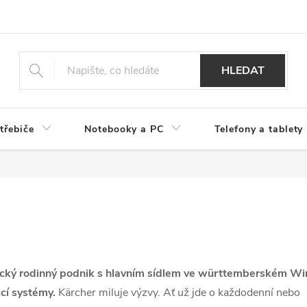
HLEDAT
třebiče
Notebooky a PC
Telefony a tablety
mecký rodinný podnik s hlavním sídlem ve württemberském W
ticí systémy.
Kärcher miluje výzvy. Ať už jde o každodenní nebo