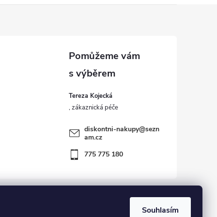
Tereza Kojecká
diskontni-nakupy
@
sezn
am.cz
775 775 180
Souhlasím