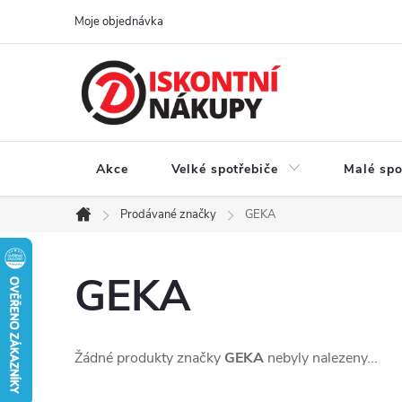
Přejít
Moje objednávka
na
obsah
Akce
Velké spotřebiče
Malé spo
Prodávané značky
GEKA
Domů
GEKA
Žádné produkty značky
GEKA
nebyly nalezeny...