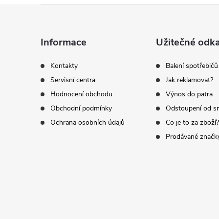
Z
á
Informace
Užitečné odk
p
Kontakty
Balení spotřebičů
Servisní centra
Jak reklamovat?
a
Hodnocení obchodu
Výnos do patra
t
Obchodní podmínky
Odstoupení od s
Ochrana osobních údajů
Co je to za zboží?
í
Prodávané značk