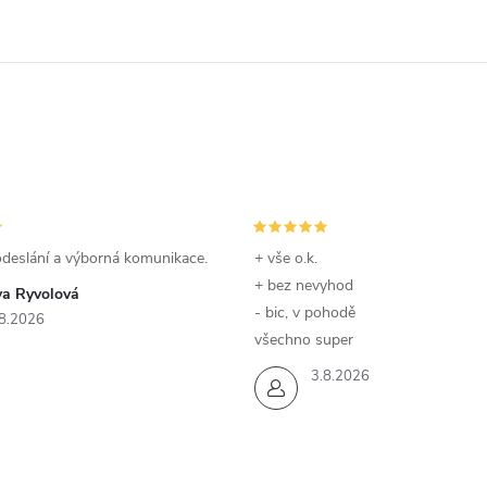
odeslání a výborná komunikace.
+ vše o.k.
+ bez nevyhod
va Ryvolová
- bic, v pohodě
8.2026
všechno super
3.8.2026