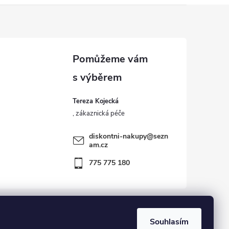
Tereza Kojecká
diskontni-nakupy
@
sezn
am.cz
775 775 180
Souhlasím