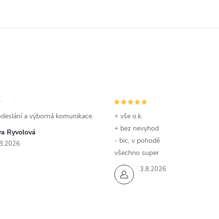
odeslání a výborná komunikace.
+ vše o.k.
+ bez nevyhod
va Ryvolová
- bic, v pohodě
8.2026
všechno super
3.8.2026