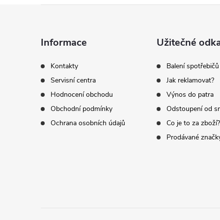
Z
á
Informace
Užitečné odk
p
Kontakty
Balení spotřebičů
Servisní centra
Jak reklamovat?
a
Hodnocení obchodu
Výnos do patra
t
Obchodní podmínky
Odstoupení od s
Ochrana osobních údajů
Co je to za zboží?
í
Prodávané značk