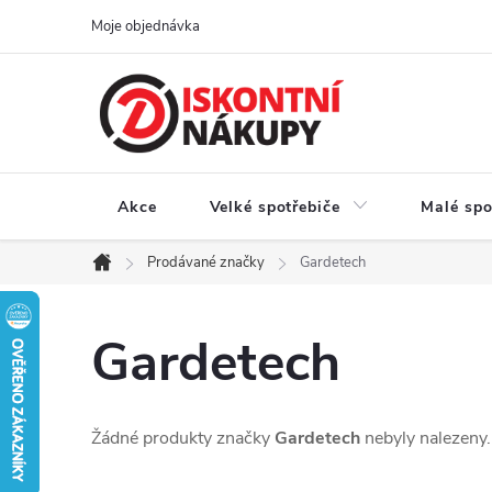
Přejít
Moje objednávka
na
obsah
Akce
Velké spotřebiče
Malé spo
Prodávané značky
Gardetech
Domů
Gardetech
Žádné produkty značky
Gardetech
nebyly nalezeny..