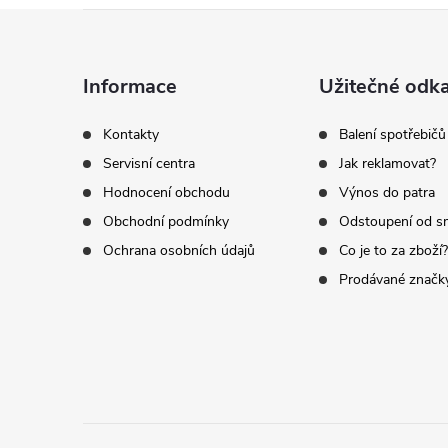
Z
á
Informace
Užitečné odk
p
Kontakty
Balení spotřebičů
Servisní centra
Jak reklamovat?
a
Hodnocení obchodu
Výnos do patra
t
Obchodní podmínky
Odstoupení od s
Ochrana osobních údajů
Co je to za zboží?
í
Prodávané značk