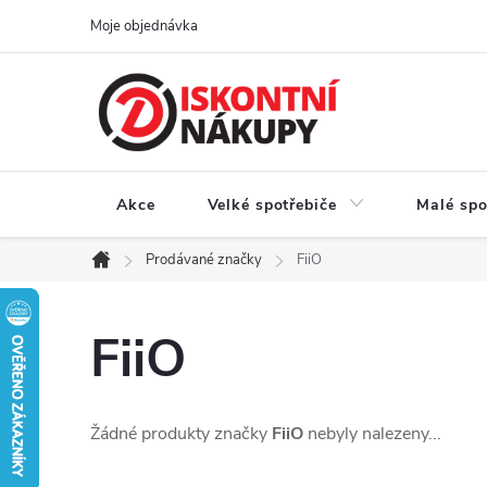
Přejít
Moje objednávka
na
obsah
Akce
Velké spotřebiče
Malé spo
Prodávané značky
FiiO
Domů
FiiO
Žádné produkty značky
FiiO
nebyly nalezeny...