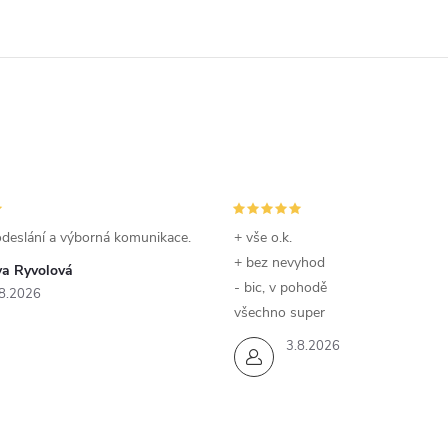
odeslání a výborná komunikace.
+ vše o.k.
+ bez nevyhod
va Ryvolová
- bic, v pohodě
8.2026
všechno super
3.8.2026