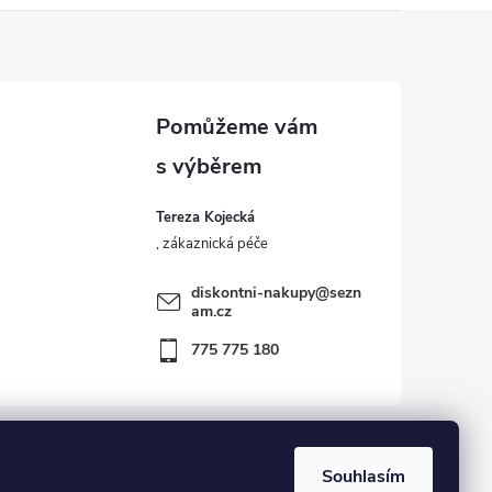
Tereza Kojecká
diskontni-nakupy
@
sezn
am.cz
775 775 180
Souhlasím