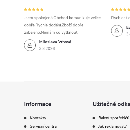
c
í
Jsem spokojená.Obchod komunikuje velice
Rychlost 
dobře.Rychlé dodání.Zboží dobře
p
E
zabaleno.Nemám co vytknout.
3.
r
Miloslava Vrbová
v
3.8.2026
k
y
Z
v
ý
á
Informace
Užitečné odk
p
p
Kontakty
Balení spotřebičů
i
Servisní centra
Jak reklamovat?