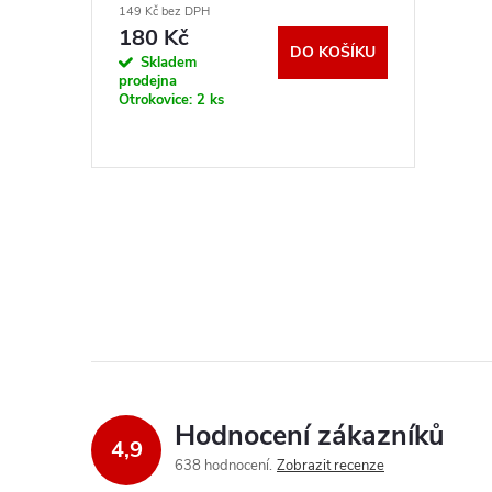
o
149 Kč bez DPH
u
180 Kč
DO KOŠÍKU
d
Skladem
prodejna
k
Otrokovice:
2 ks
u
t
k
ů
t
O
ů
v
l
á
d
Hodnocení zákazníků
4,9
a
638 hodnocení
Zobrazit recenze