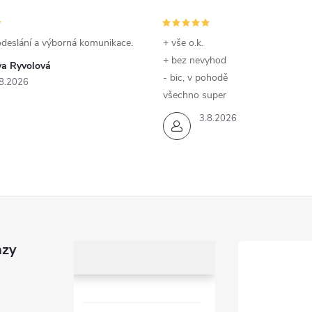
odeslání a výborná komunikace.
+ vše o.k.
+ bez nevyhod
va Ryvolová
- bic, v pohodě
8.2026
všechno super
3.8.2026
azy