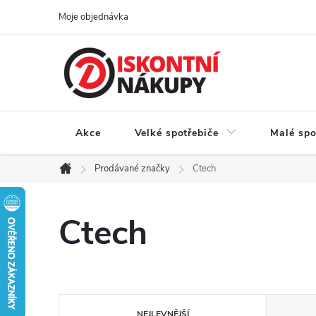
Přejít
Moje objednávka
na
obsah
Akce
Velké spotřebiče
Malé spo
Prodávané značky
Ctech
Domů
Ctech
Ř
NEJLEVNĚJŠÍ