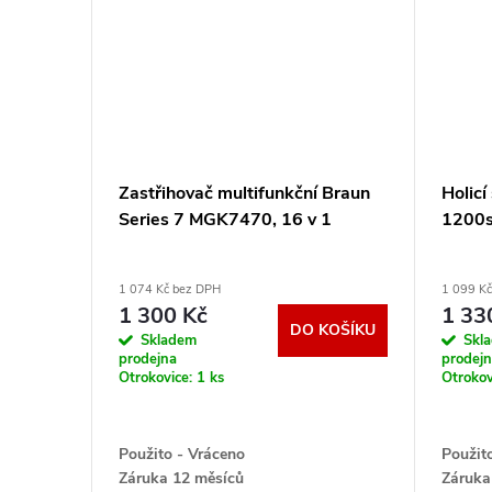
Zastřihovač multifunkční Braun
Holicí
Series 7 MGK7470, 16 v 1
1200s
1 074 Kč bez DPH
1 099 K
1 300 Kč
1 33
DO KOŠÍKU
Skladem
Skl
prodejna
prodej
Otrokovice:
1 ks
Otrokov
Použito - Vráceno
Použit
Záruka 12 měsíců
Záruka