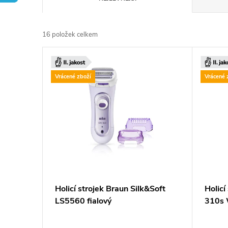
a
16
položek celkem
z
V
e
ý
Vrácené zboží
Vrácené 
n
p
í
i
p
s
r
p
Holicí strojek Braun Silk&Soft
Holicí
o
LS5560 fialový
310s 
r
d