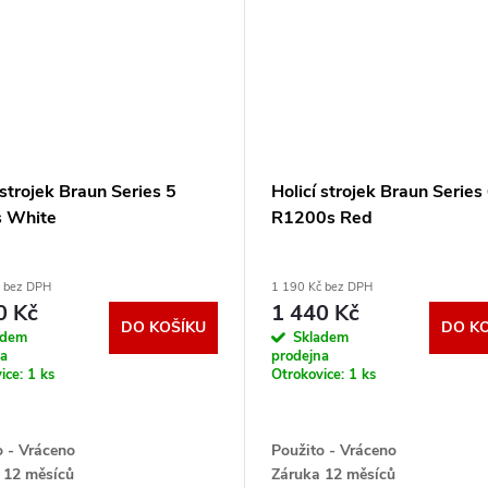
 strojek Braun Series 5
Holicí strojek Braun Series
 White
R1200s Red
č bez DPH
1 190 Kč bez DPH
0 Kč
1 440 Kč
DO KOŠÍKU
DO K
adem
Skladem
na
prodejna
ice:
1 ks
Otrokovice:
1 ks
o - Vráceno
Použito - Vráceno
 12 měsíců
Záruka 12 měsíců