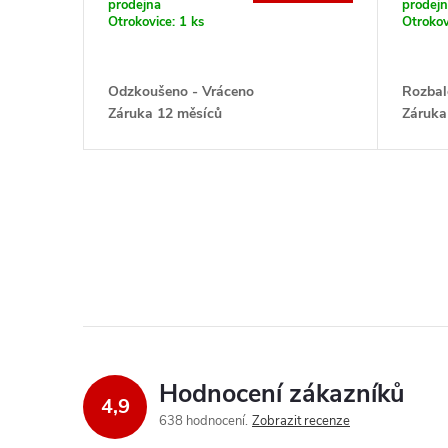
prodejna
prodej
Otrokovice:
1 ks
Otrokov
Odzkoušeno - Vráceno
Rozbal
Záruka 12 měsíců
Záruka
O
v
l
á
d
Hodnocení zákazníků
4,9
a
638 hodnocení
Zobrazit recenze