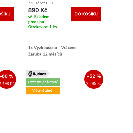
736 Kč bez DPH
890 Kč
OŠÍKU
DO KOŠÍKU
Skladem
prodejna
Otrokovice:
1 ks
1x Vyzkoušeno - Vráceno
Záruka 12 měsíců
–60 %
–52 %
Estetické poškození
2 499 Kč
2 299 Kč
Vrácené zboží