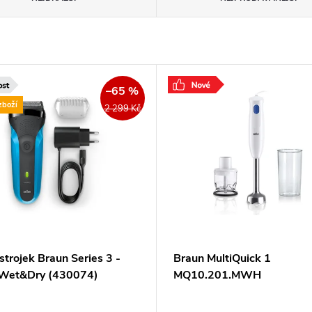
–65 %
zboží
2 299 Kč
 strojek Braun Series 3 -
Braun MultiQuick 1
Wet&Dry (430074)
MQ10.201.MWH