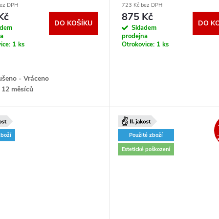
bez DPH
723 Kč bez DPH
Kč
875 Kč
DO KOŠÍKU
DO K
adem
Skladem
na
prodejna
ice:
1 ks
Otrokovice:
1 ks
šeno - Vráceno
 12 měsíců
zboží
Použité zboží
Estetické poškození