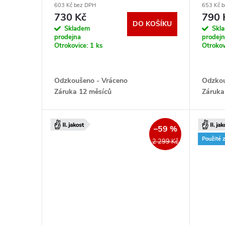
o
603 Kč bez DPH
653 Kč 
u
730 Kč
790 
DO KOŠÍKU
d
Skladem
Skl
prodejna
prodej
k
Otrokovice:
1 ks
Otrokov
u
t
k
Odzkoušeno - Vráceno
Odzkou
ů
Záruka 12 měsíců
Záruka
t
ů
–59 %
Použité 
2 299 Kč