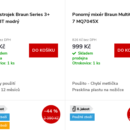
 strojek Braun Series 3+
Ponorný mixér Braun Multi
BT modrý
7 MQ7045X
bez DPH
826 Kč bez DPH
Kč
999 Kč
DO KOŠÍKU
DO K
adem
Skladem
na
prodejna
ice:
1 ks
Otrokovice:
1 ks
 použití
Použito - Chybí metlička
 12 měsíců
Prasklina plastu na nožičce
Záruka 12 měsíců
–44 %
zboží
Použité zboží
2 390 Kč
zboží