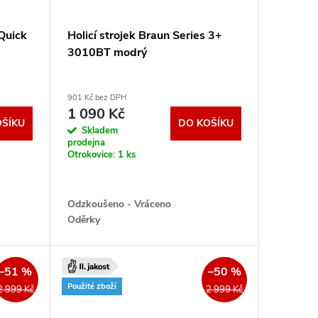
Quick
Holicí strojek Braun Series 3+
3010BT modrý
901 Kč bez DPH
1 090 Kč
OŠÍKU
DO KOŠÍKU
Skladem
prodejna
Otrokovice:
1 ks
Odzkoušeno - Vráceno
Oděrky
Příslušenství originálně zabaleno
..Záruka 12 měsíců
–51 %
–50 %
Použité zboží
2 999 Kč
2 999 Kč