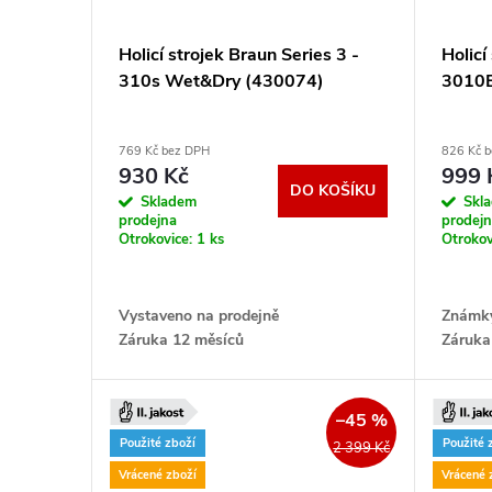
Holicí strojek Braun Series 3 -
Holicí
310s Wet&Dry (430074)
3010
769 Kč bez DPH
826 Kč 
930 Kč
999 
DO KOŠÍKU
Skladem
Skl
prodejna
prodej
Otrokovice:
1 ks
Otrokov
Vystaveno na prodejně
Známky
Záruka 12 měsíců
Záruka
–45 %
Použité zboží
Použité 
2 399 Kč
Vrácené zboží
Vrácené 