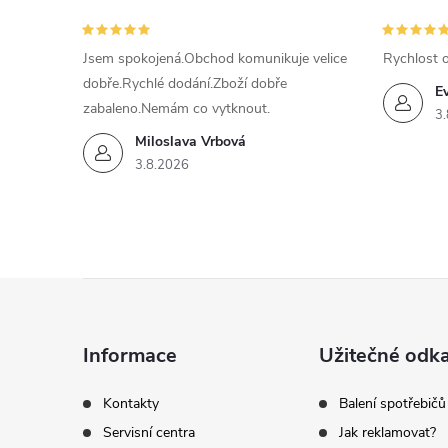
c
í
Jsem spokojená.Obchod komunikuje velice
Rychlost 
dobře.Rychlé dodání.Zboží dobře
p
E
zabaleno.Nemám co vytknout.
3.
r
Miloslava Vrbová
v
3.8.2026
k
y
Z
v
ý
á
Informace
Užitečné odk
p
p
Kontakty
Balení spotřebičů
i
Servisní centra
Jak reklamovat?