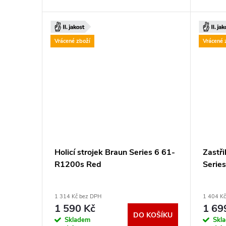
Vrácené zboží
Vrácené 
Holicí strojek Braun Series 6 61-
Zastř
R1200s Red
Serie
1 314 Kč bez DPH
1 404 K
1 590 Kč
1 69
DO KOŠÍKU
Skladem
Skl