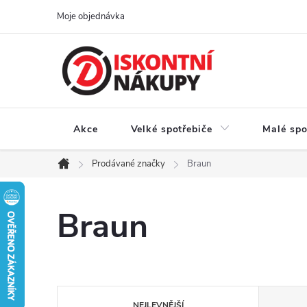
Přejít
Moje objednávka
na
obsah
Akce
Velké spotřebiče
Malé spo
Prodávané značky
Braun
Domů
Braun
Ř
NEJLEVNĚJŠÍ