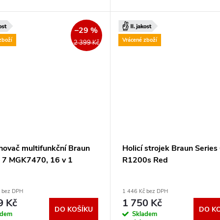
–29 %
zboží
Vrácené zboží
2 399 Kč
ihovač multifunkční Braun
Holicí strojek Braun Series
s 7 MGK7470, 16 v 1
R1200s Red
č bez DPH
1 446 Kč bez DPH
9 Kč
1 750 Kč
DO KOŠÍKU
DO K
adem
Skladem