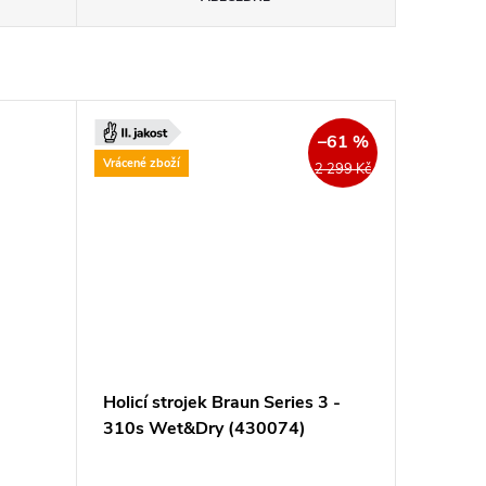
–61 %
Vrácené zboží
2 299 Kč
Holicí strojek Braun Series 3 -
310s Wet&Dry (430074)