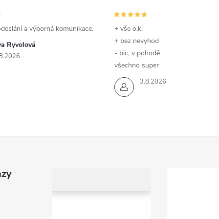
odeslání a výborná komunikace.
+ vše o.k.
+ bez nevyhod
va Ryvolová
- bic, v pohodě
8.2026
všechno super
3.8.2026
azy