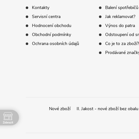
p
Kontakty
Balení spotřebičů
i
Servisní centra
Jak reklamovat?
a
s
Hodnocení obchodu
Výnos do patra
t
u
Obchodní podmínky
Odstoupení od s
Ochrana osobních údajů
Co je to za zboží?
í
Prodávané značk
Nové zboží
II. Jakost - nové zboží bez obalu
Zobrazit