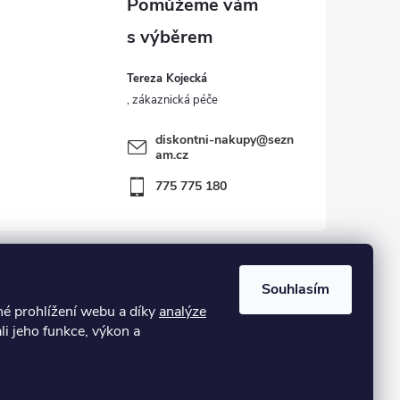
Tereza Kojecká
diskontni-nakupy
@
sezn
am.cz
775 775 180
Souhlasím
 prohlížení webu a díky
analýze
kost – zboží vráceno zákazníkem ve 14ti denní lhůtě
li jeho funkce, výkon a