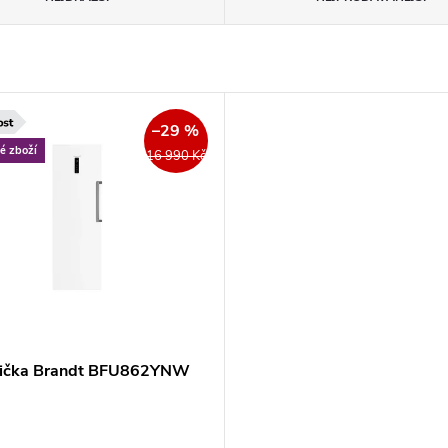
–29 %
é zboží
16 990 Kč
ička Brandt BFU862YNW