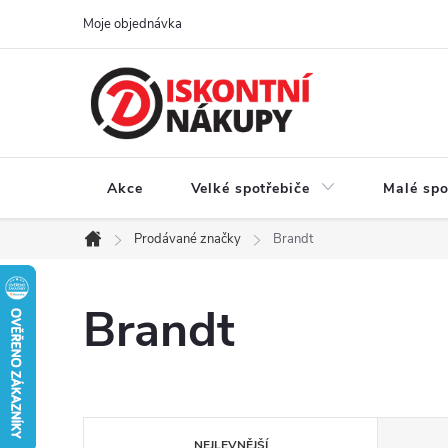
Přejít
Moje objednávka
na
obsah
Akce
Velké spotřebiče
Malé spo
Prodávané značky
Brandt
Domů
Brandt
Ř
NEJLEVNĚJŠÍ