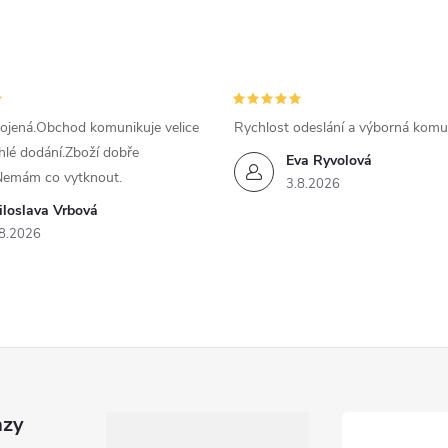
ojená.Obchod komunikuje velice
Rychlost odeslání a výborná komu
hlé dodání.Zboží dobře
Eva Ryvolová
Nemám co vytknout.
3.8.2026
iloslava Vrbová
8.2026
azy