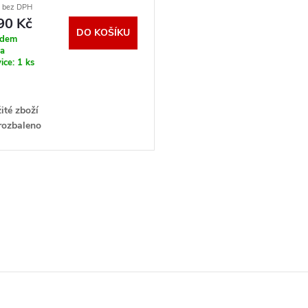
č bez DPH
90 Kč
DO KOŠÍKU
adem
na
ice:
1 ks
ité zboží
rozbaleno