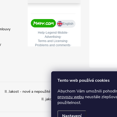
mlouvy
y
Tento web používá cookies
Abychom Vám umožnili pohodlné
II. Jakost - nové a nepoužité zboží s estetickým poškozením
II. ja
provozu webu
neustále zlepšova
II. jakost – Použité zboží
použitelnost.
Nastavení