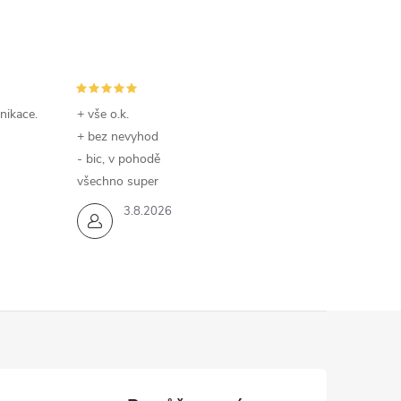
nikace.
+ vše o.k.
+ bez nevyhod
- bic, v pohodě
všechno super
3.8.2026