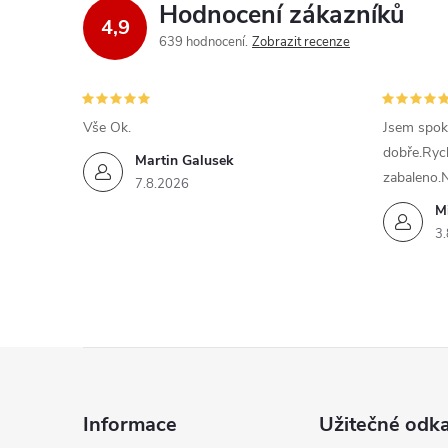
d
Hodnocení zákazníků
4,9
a
639 hodnocení
Zobrazit recenze
c
í
Vše Ok.
Jsem spok
dobře.Ryc
p
Martin Galusek
zabaleno.
7.8.2026
r
M
v
3.
k
y
Z
v
ý
á
Informace
Užitečné odk
p