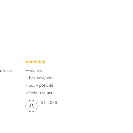
nikace.
+ vše o.k.
+ bez nevyhod
- bic, v pohodě
všechno super
3.8.2026