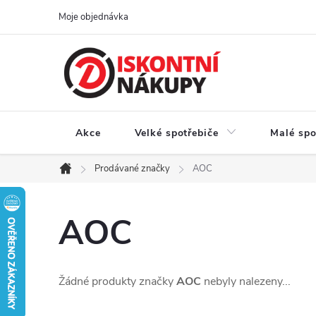
Přejít
Moje objednávka
na
obsah
Akce
Velké spotřebiče
Malé spo
Prodávané značky
AOC
Domů
AOC
Žádné produkty značky
AOC
nebyly nalezeny...