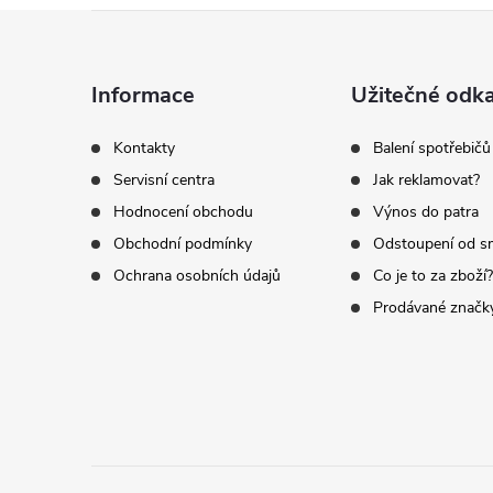
Z
á
Informace
Užitečné odk
p
Kontakty
Balení spotřebičů
Servisní centra
Jak reklamovat?
a
Hodnocení obchodu
Výnos do patra
t
Obchodní podmínky
Odstoupení od s
Ochrana osobních údajů
Co je to za zboží?
í
Prodávané značk