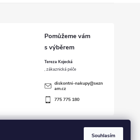
Tereza Kojecká
diskontni-nakupy
@
sezn
am.cz
775 775 180
Souhlasím