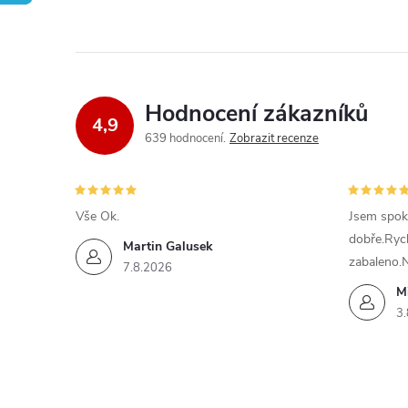
Hodnocení zákazníků
4,9
639 hodnocení
Zobrazit recenze
Vše Ok.
Jsem spok
dobře.Ryc
Martin Galusek
zabaleno.
7.8.2026
M
3.