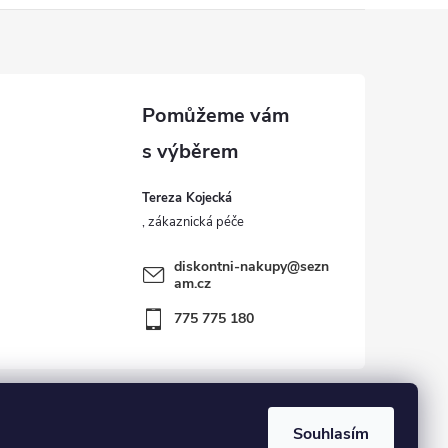
Tereza Kojecká
diskontni-nakupy
@
sezn
am.cz
775 775 180
Souhlasím