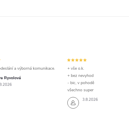
odeslání a výborná komunikace.
+ vše o.k.
+ bez nevyhod
va Ryvolová
- bic, v pohodě
8.2026
všechno super
3.8.2026