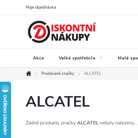
Přejít
Moje objednávka
na
obsah
Akce
Velké spotřebiče
Malé spo
Prodávané značky
ALCATEL
Domů
ALCATEL
Žádné produkty značky
ALCATEL
nebyly nalezeny...