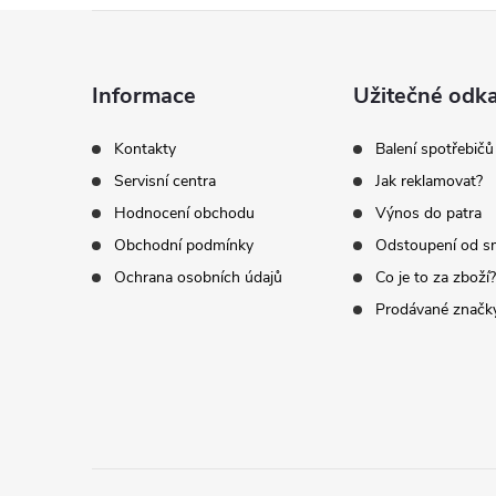
Z
á
Informace
Užitečné odk
p
Kontakty
Balení spotřebičů
Servisní centra
Jak reklamovat?
a
Hodnocení obchodu
Výnos do patra
t
Obchodní podmínky
Odstoupení od s
Ochrana osobních údajů
Co je to za zboží?
í
Prodávané značk