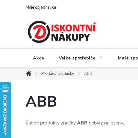
Přejít
Moje objednávka
na
obsah
Akce
Velké spotřebiče
Malé spo
Prodávané značky
ABB
Domů
ABB
Žádné produkty značky
ABB
nebyly nalezeny...