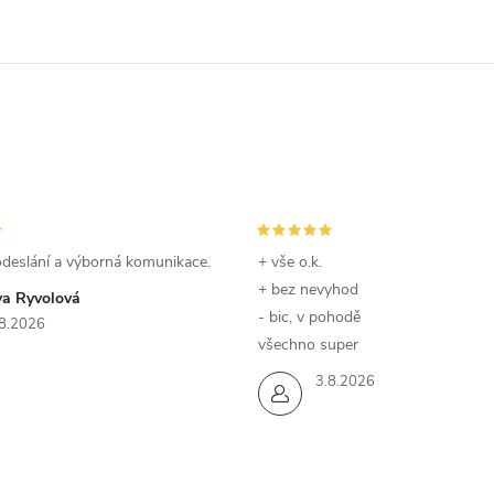
odeslání a výborná komunikace.
+ vše o.k.
+ bez nevyhod
va Ryvolová
- bic, v pohodě
8.2026
všechno super
3.8.2026