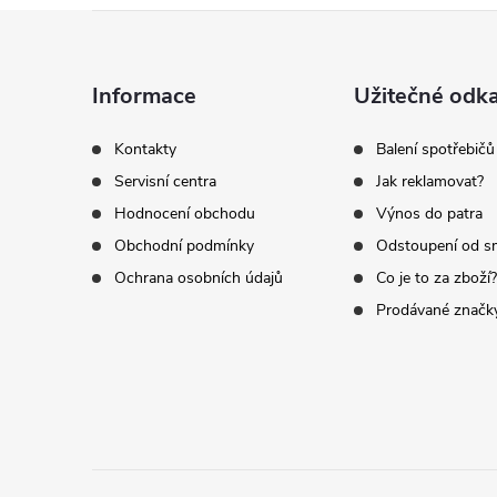
Z
á
Informace
Užitečné odk
p
Kontakty
Balení spotřebičů
Servisní centra
Jak reklamovat?
a
Hodnocení obchodu
Výnos do patra
t
Obchodní podmínky
Odstoupení od s
Ochrana osobních údajů
Co je to za zboží?
í
Prodávané značk