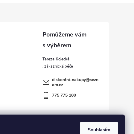
Tereza Kojecká
diskontni-nakupy
@
sezn
am.cz
775 775 180
Souhlasím