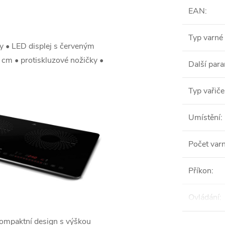
EAN
:
Typ varné
y • LED displej s červeným
cm • protiskluzové nožičky •
Další par
Typ vařiče
Umístění
:
Počet var
Příkon
:
Ovládání
:
ompaktní design s výškou