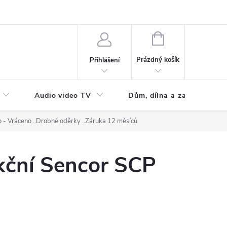
NÁKUPNÍ
KOŠÍK
Prázdný košík
Přihlášení
Audio video TV
Dům, dílna a zahrada
 - Vráceno ..Drobné oděrky ..Záruka 12 měsíců
kční Sencor SCP