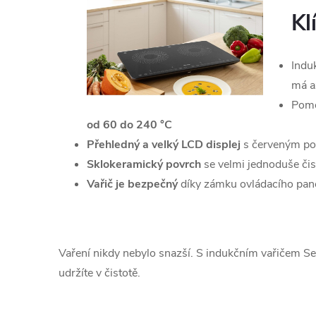
Kl
Indu
má 
Pomo
od 60 do 240 °C
Přehledný a velký LCD displej
s červeným po
Sklokeramický povrch
se velmi jednoduše čis
Vařič je bezpečný
díky zámku ovládacího panel
Vaření nikdy nebylo snazší. S indukčním vařičem Se
udržíte v čistotě.