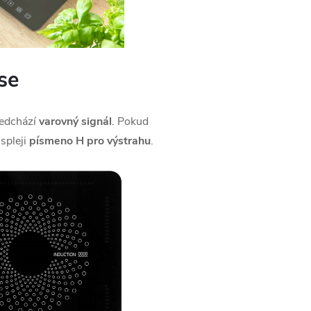
se
ředchází
varovný signál
. Pokud
spleji
písmeno H pro výstrahu
.