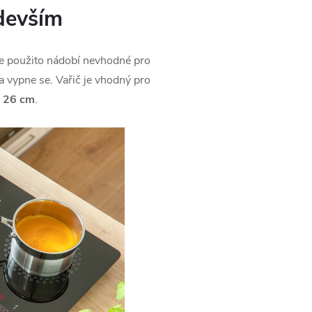
devším
je použito nádobí nevhodné pro
a vypne se. Vařič je vhodný pro
o 26 cm
.