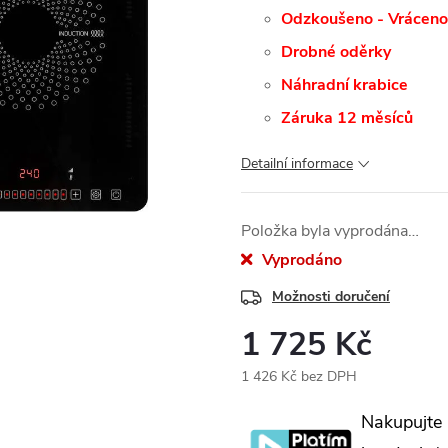
Odzkoušeno - Vráceno
Drobné oděrky
Náhradní krabice
Záruka 12 měsíců
Detailní informace
Položka byla vyprodána…
Vyprodáno
Možnosti doručení
1 725 Kč
1 426 Kč bez DPH
Měrná
Nakupujte
cena: