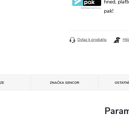
hned, plaťt
pak!
Dotaz k produktu
Hlí
ZE
ZNAČKA
SENCOR
OSTATN
Param