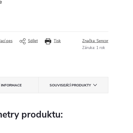
e
dací pes
Sdílet
Tisk
Značka:
Sencor
Záruka
:
1 rok
Í INFORMACE
SOUVISEJÍCÍ PRODUKTY
etry produktu: