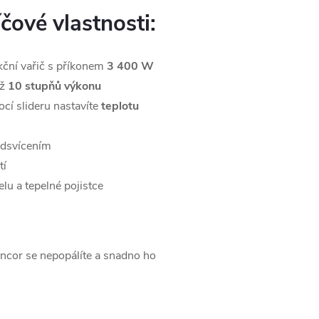
íčové vlastnosti:
kční vařič s příkonem
3 400 W
až
10 stupňů výkonu
cí slideru nastavíte
teplotu
dsvícením
tí
u a tepelné pojistce
ncor se nepopálíte a snadno ho