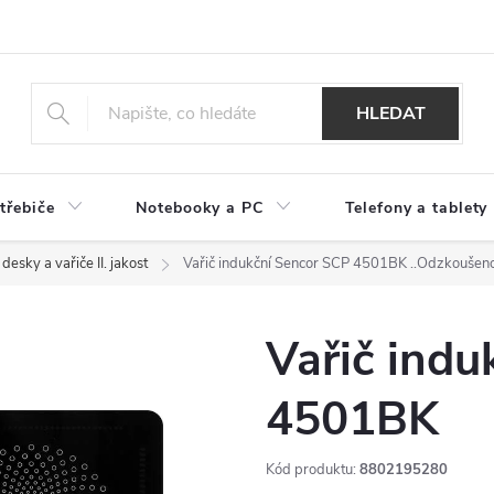
HLEDAT
třebiče
Notebooky a PC
Telefony a tablety
desky a vařiče II. jakost
Vařič indukční Sencor SCP 4501BK
..Odzkoušeno
Vařič indu
4501BK
Kód produktu:
8802195280