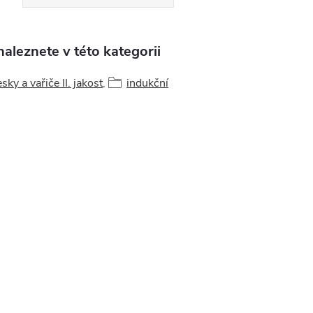
aleznete v této kategorii
sky a vařiče II. jakost
,
indukční