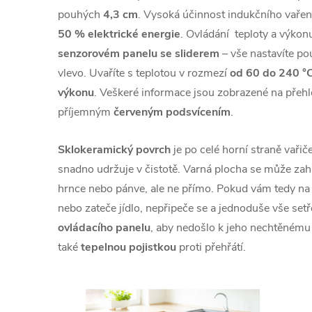
pouhých
4,3 cm
. Vysoká účinnost indukčního vaře
50 % elektrické energie
. Ovládání teploty a výkon
senzorovém panelu
se sliderem
– vše nastavíte p
vlevo. Uvaříte s teplotou v rozmezí
od 60 do 240 °
výkonu
. Veškeré informace jsou zobrazené na pře
příjemným
červeným podsvícením
.
Sklokeramický povrch
je po celé horní straně vařič
snadno udržuje v čistotě. Varná plocha se může za
hrnce nebo pánve, ale ne přímo. Pokud vám tedy n
nebo zateče jídlo, nepřipeče se a jednoduše vše setř
ovládacího panelu
, aby nedošlo k jeho nechtěnému
také
tepelnou pojistkou
proti přehřátí.