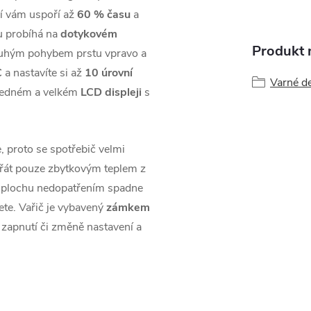
ní vám uspoří až
60
% času
a
u probíhá na
dotykovém
Produkt n
ouhým pohybem prstu vpravo a
C
a nastavíte si až
10 úrovní
Varné de
hledném a velkém
LCD displeji
s
e, proto se spotřebič velmi
hřát pouze zbytkovým teplem z
a plochu nedopatřením spadne
ete. Vařič je vybavený
zámkem
 zapnutí či změně nastavení a