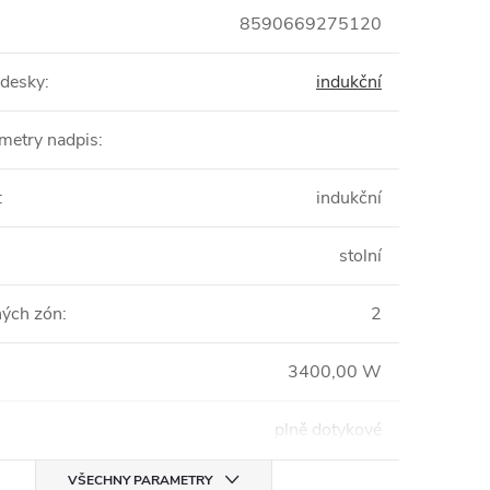
8590669275120
 desky
:
indukční
ametry nadpis
:
:
indukční
stolní
ných zón
:
2
3400,00 W
plně dotykové
VŠECHNY PARAMETRY