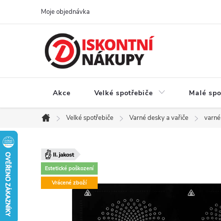
Přejít
Moje objednávka
na
obsah
Akce
Velké spotřebiče
Malé spo
Velké spotřebiče
Varné desky a vařiče
varné 
Domů
Estetické poškození
Vrácené zboží