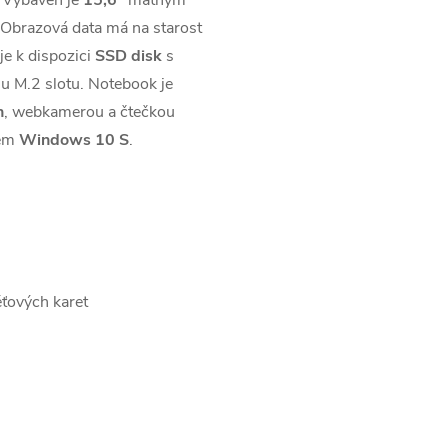
Obrazová data má na starost
 je k dispozici
SSD disk
s
u M.2 slotu. Notebook je
h
, webkamerou a čtečkou
mem
Windows 10 S
.
ťových karet