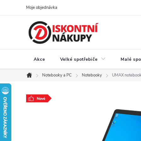
Přejít
Moje objednávka
na
obsah
Akce
Velké spotřebiče
Malé spo
Notebooky a PC
Notebooky
UMAX notebook
Domů