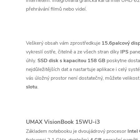
internetem. Integrovaná grafická karta Intel UHD 6
přehrávání filmů nebo videí.
Veškerý obsah vám zprostředkuje
15.6palcový disp
vykreslí ostře, čitelně a ze všech stran díky
IPS
pane
úhly.
SSD disk s kapacitou 158 GB
poskytne dosta
nejdůležitějších dat a nastartuje aplikace i celý s
vás úložný prostor není dostatečný, můžete velikost
slotu
.
UMAX VisionBook 15WU-i3
Základem notebooku je dvoujádrový procesor
Intel
frekvenci 2,1 GHz, doplněný
4 GB
operační paměti.