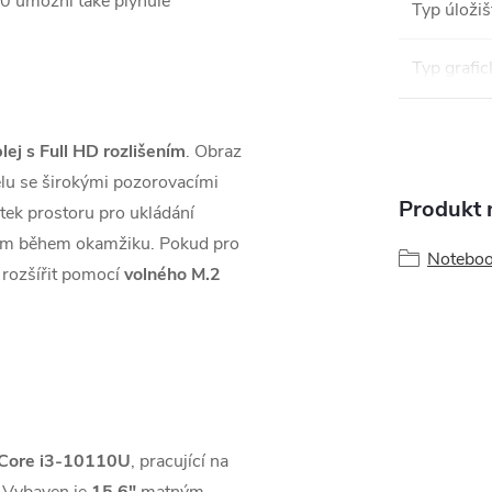
20 umožní také plynulé
Typ úložiš
Typ grafic
lej s Full HD rozlišením
. Obraz
lu se širokými pozorovacími
Produkt n
tek prostoru pro ukládání
ystém během okamžiku. Pokud pro
Notebo
 rozšířit pomocí
volného M.2
 Core i3-10110U
, pracující na
 Vybaven je
15,6"
matným