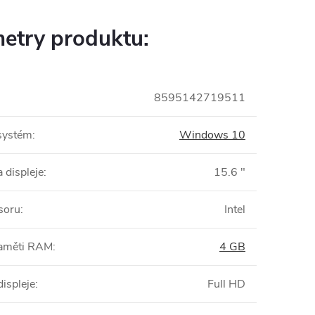
etry produktu:
8595142719511
systém
:
Windows 10
 displeje
:
15.6 "
soru
:
Intel
paměti RAM
:
4 GB
displeje
:
Full HD