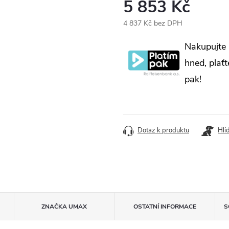
5 853 Kč
4 837 Kč bez DPH
Měrná
Nakupujte
cena:
hned, plaťt
pak!
Dotaz k produktu
Hlí
ZNAČKA
UMAX
OSTATNÍ INFORMACE
S