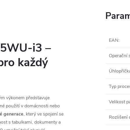
Param
EAN
:
15WU-i3 –
Operační 
pro každý
Úhlopříčka
Typ proce
ým výkonem představuje
Velikost 
žné použití v domácnosti nebo
té generace
, který ve spojení se
Rozlišení 
nost s tabulkami, dokumenty a