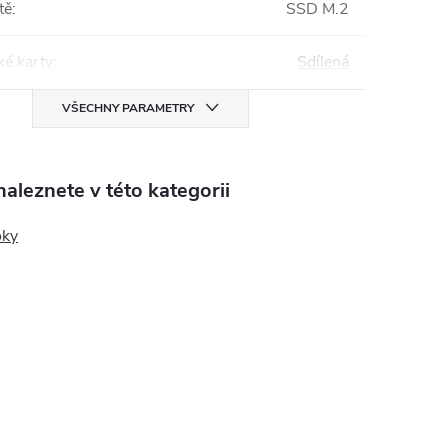
tě
:
SSD M.2
ké karty
:
Sdílená
VŠECHNY PARAMETRY
aleznete v této kategorii
oky