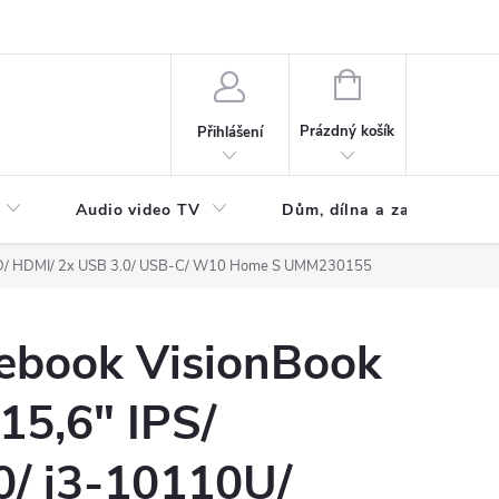
NÁKUPNÍ
KOŠÍK
Prázdný košík
Přihlášení
Audio video TV
Dům, dílna a zahrada
SD/ HDMI/ 2x USB 3.0/ USB-C/ W10 Home S UMM230155
book VisionBook
15,6" IPS/
/ i3-10110U/