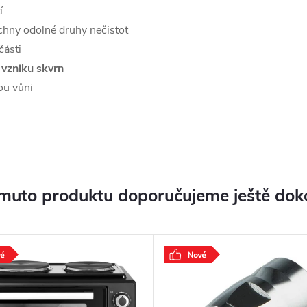
í
chny odolné druhy nečistot
části
 vzniku skvrn
ou vůni
muto produktu doporučujeme ještě dok