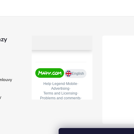
azy
mlouvy
y