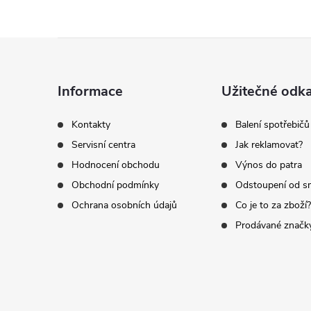
Z
á
Informace
Užitečné odk
p
Kontakty
Balení spotřebičů
Servisní centra
Jak reklamovat?
a
Hodnocení obchodu
Výnos do patra
t
Obchodní podmínky
Odstoupení od s
Ochrana osobních údajů
Co je to za zboží?
í
Prodávané značk