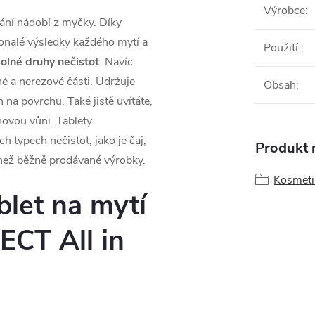
Výrobce
:
ní nádobí z myčky. Díky
konalé výsledky každého mytí a
Použití
:
olné druhy nečistot
. Navíc
né a nerezové části. Udržuje
Obsah
:
na povrchu. Také jistě uvítáte,
ónovou vůni. Tablety
typech nečistot, jako je čaj,
Produkt n
 než běžně prodávané výrobky.
Kosmetik
blet na mytí
CT All in