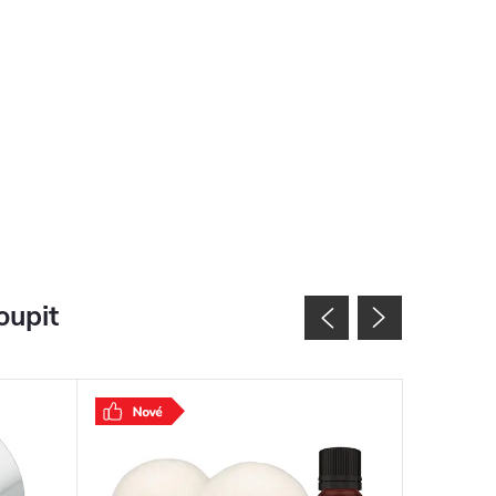
oupit
Použité zbo
Vrácené zb