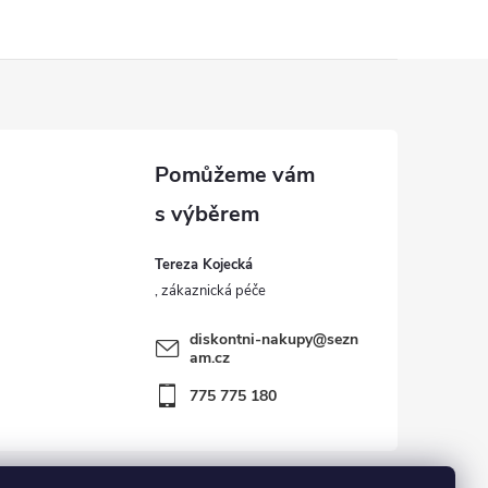
Tereza Kojecká
diskontni-nakupy
@
sezn
am.cz
775 775 180