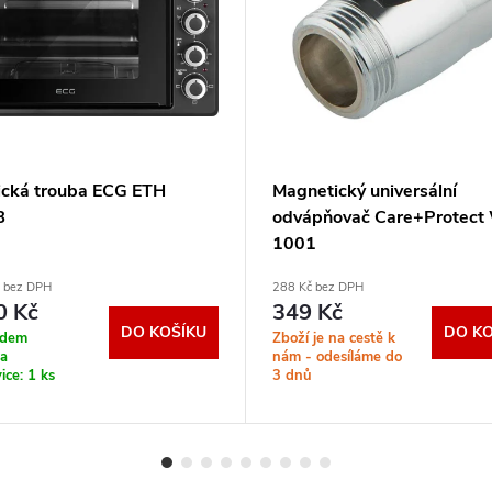
rická trouba ECG ETH
Magnetický universální
B
odvápňovač Care+Protec
1001
č bez DPH
288 Kč bez DPH
0 Kč
349 Kč
DO KOŠÍKU
DO KO
adem
Zboží je na cestě k
na
nám - odesíláme do
ice:
1 ks
3 dnů