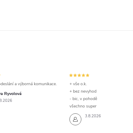
odeslání a výborná komunikace.
+ vše o.k.
+ bez nevyhod
va Ryvolová
- bic, v pohodě
8.2026
všechno super
3.8.2026