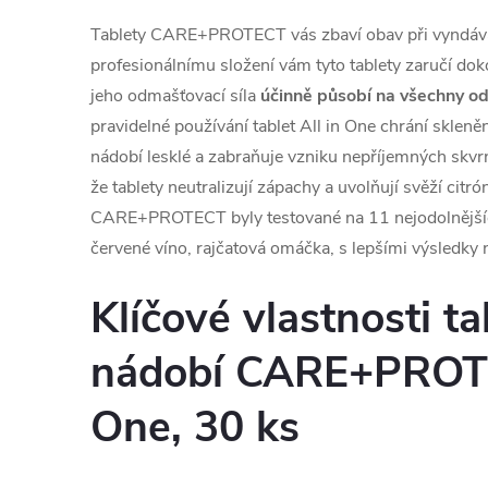
Tablety CARE+PROTECT vás zbaví obav při vyndává
profesionálnímu složení vám tyto tablety zaručí do
jeho odmašťovací síla
účinně působí na všechny od
pravidelné používání tablet All in One chrání skleně
nádobí lesklé a zabraňuje vzniku nepříjemných skvrn 
že tablety neutralizují zápachy a uvolňují svěží citr
CARE+PROTECT byly testované na 11 nejodolnějších 
červené víno, rajčatová omáčka, s lepšími výsledky
Klíčové vlastnosti ta
nádobí CARE+PROTE
One, 30 ks