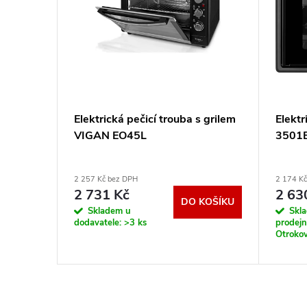
Elektrická pečicí trouba s grilem
Elekt
VIGAN EO45L
3501
2 257 Kč bez DPH
2 174 K
2 731 Kč
2 63
DO KOŠÍKU
KOŠÍKU
Skladem u
Skl
dodavatele:
>3 ks
prodej
Otrokov