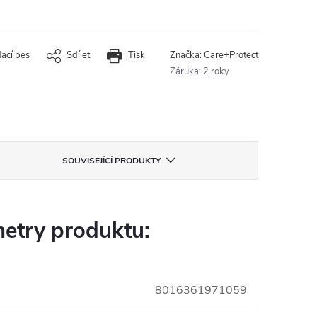
dací pes
Sdílet
Tisk
Značka:
Care+Protect
Záruka
:
2 roky
SOUVISEJÍCÍ PRODUKTY
etry produktu:
8016361971059