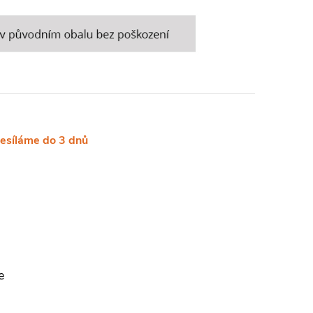
desíláme do 3 dnů
e