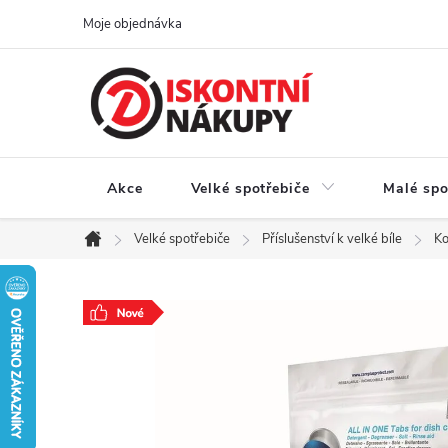
Přejít
Moje objednávka
na
obsah
Akce
Velké spotřebiče
Malé spo
Velké spotřebiče
Příslušenství k velké bíle
Ko
Domů