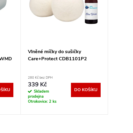
Vlněné míčky do sušičky
Mini tr
t WMD
Care+Protect CDB1101P2
280 Kč bez DPH
660 Kč bez
339 Kč
799 K
ŠÍKU
DO KOŠÍKU
Skladem
Sklad
prodejna
prodejna
Otrokovice:
2 ks
Otrokovic