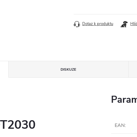
Dotaz k produktu
Hlí
DISKUZE
Param
T2030
EAN
: