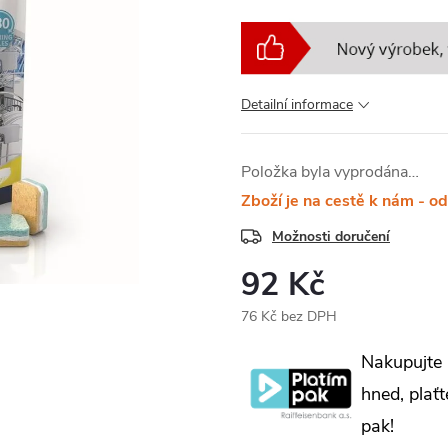
Detailní informace
Položka byla vyprodána…
Zboží je na cestě k nám - o
Možnosti doručení
92 Kč
76 Kč bez DPH
Měrná
Nakupujte
cena:
hned, plaťt
pak!