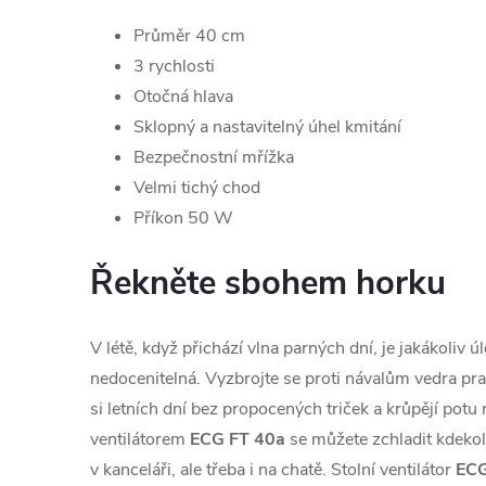
Průměr 40 cm
3 rychlosti
Otočná hlava
Sklopný a nastavitelný úhel kmitání
Bezpečnostní mřížka
Velmi tichý chod
Příkon 50 W
Řekněte sbohem horku
V létě, když přichází vlna parných dní, je jakákoliv 
nedocenitelná. Vyzbrojte se proti návalům vedra p
si letních dní bez propocených triček a krůpějí potu
ventilátorem
ECG FT 40a
se můžete zchladit kdekol
v kanceláři, ale třeba i na chatě. Stolní ventilátor
ECG