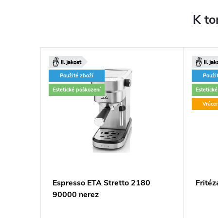
K to
Použité zboží
Použi
Estetické poškození
Estetick
Vráce
alvet
Espresso ETA Stretto 2180
Frité
90000 nerez