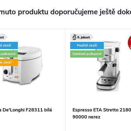
muto produktu doporučujeme ještě dok
té zboží
Použité zboží
é poškození
Estetické poškození
né zboží
za De'Longhi F28311 bílá
Espresso ETA Stretto 218
90000 nerez