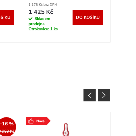
1 178 Kč bez DPH
1 314 Kč b
1 425 Kč
1 590
ŠÍKU
DO KOŠÍKU
Skladem
Sklad
prodejna
prodejna
Otrokovice:
1 ks
Otrokovic
–16 %
Použité 
8 999 Kč