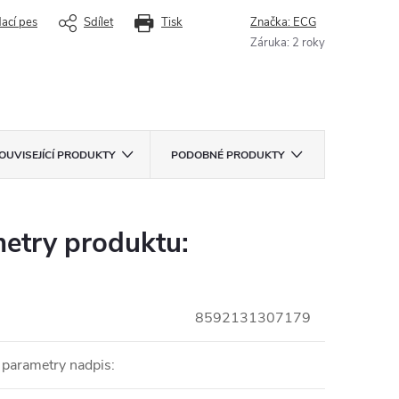
dací pes
Sdílet
Tisk
Značka:
ECG
Záruka
:
2 roky
OUVISEJÍCÍ PRODUKTY
PODOBNÉ PRODUKTY
etry produktu:
8592131307179
 parametry nadpis
: