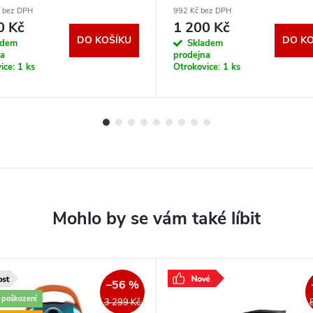
č bez DPH
992 Kč bez DPH
0 Kč
1 200 Kč
DO KOŠÍKU
DO KO
adem
Skladem
na
prodejna
ice:
1 ks
Otrokovice:
1 ks
–56 %
é poškození
3 299 Kč