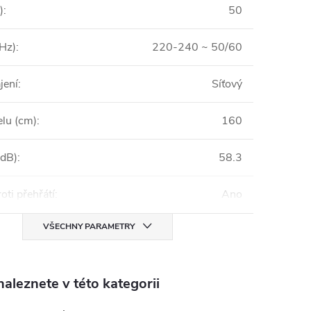
)
:
50
/Hz)
:
220-240 ~ 50/60
jení
:
Síťový
elu (cm)
:
160
(dB)
:
58.3
oti přehřátí
:
Ano
VŠECHNY PARAMETRY
aleznete v této kategorii