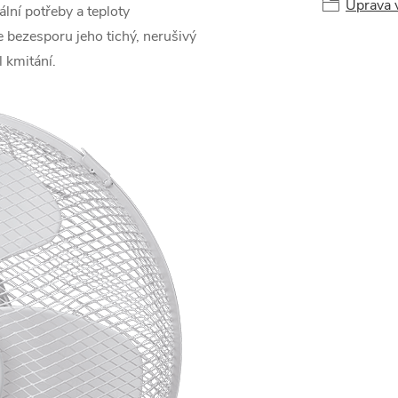
Úprava 
lní potřeby a teploty
e bezesporu jeho tichý, nerušivý
 kmitání.