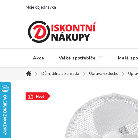
Přejít
Moje objednávka
na
obsah
Akce
Velké spotřebiče
Malé spo
Dům, dílna a zahrada
Úprava vzduchu
Úpra
Domů