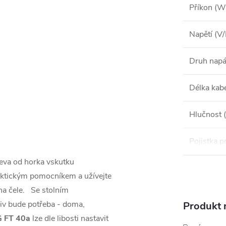
Příkon (W
Napětí (V
Druh napá
Délka kab
Hlučnost 
Pojistka pr
úleva od horka vskutku
raktickým pomocníkem a užívejte
 na čele. Se stolním
iv bude potřeba - doma,
Produkt n
 FT 40a
lze dle libosti nastavit