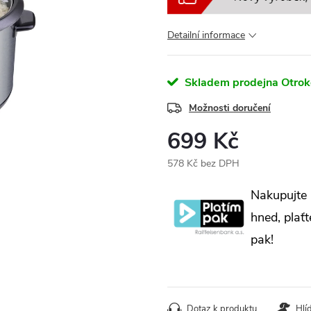
Detailní informace
Skladem prodejna Otrok
Možnosti doručení
699 Kč
578 Kč bez DPH
Měrná
Nakupujte
cena:
hned, plaťt
pak!
Dotaz k produktu
Hlí