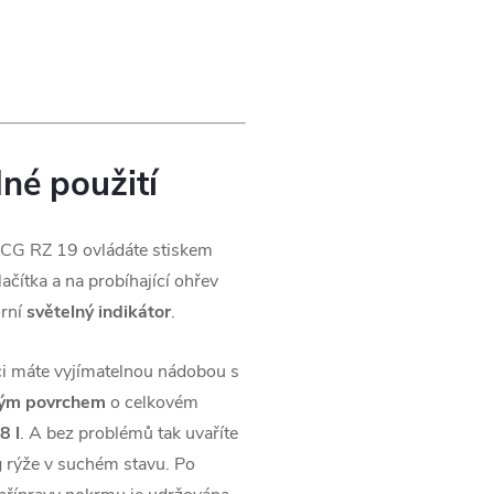
né použití
CG RZ 19 ovládáte stiskem
lačítka a na probíhající ohřev
orní
světelný indikátor
.
ci máte vyjímatelnou nádobou s
vým povrchem
o celkovém
8 l
. A bez problémů tak uvaříte
 rýže v suchém stavu. Po