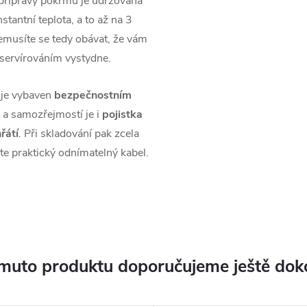
přípravy pokrmu je udržována
nstantní teplota, a to až na 3
emusíte se tedy obávat, že vám
 servírováním vystydne.
 je vybaven
bezpečnostním
a samozřejmostí je i
pojistka
řátí
. Při skladování pak zcela
íte praktický odnímatelný kabel.
muto produktu doporučujeme ještě dok