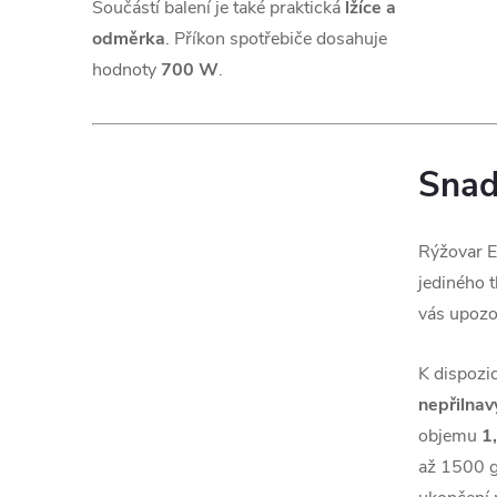
Součástí balení je také praktická
lžíce a
odměrka
. Příkon spotřebiče dosahuje
hodnoty
700 W
.
Snad
Rýžovar E
jediného t
vás upoz
K dispozi
nepřilna
objemu
1,
až 1500 g