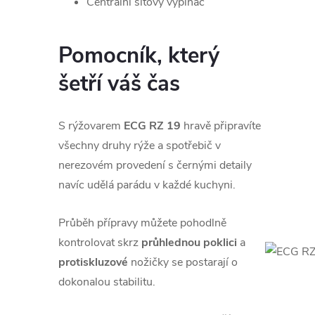
Centrální síťový vypínač
Pomocník, který
šetří váš čas
S rýžovarem
ECG RZ 19
hravě připravíte
všechny druhy rýže a spotřebič v
nerezovém provedení s černými detaily
navíc udělá parádu v každé kuchyni.
Průběh přípravy můžete pohodlně
kontrolovat skrz
průhlednou poklici
a
protiskluzové
nožičky se postarají o
dokonalou stabilitu.