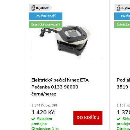
–43 %
Použité zboží
Použi
3 289 Kč
Estetické poškození
Estetick
c Tesla
Elektrický pečící hrnec ETA
Podla
Pečenka 0133 90000
3519 
černá/nerez
1 174 Kč bez DPH
1 132 K
1 420 Kč
1 37
KOŠÍKU
DO KOŠÍKU
Skladem
Skl
prodejna
prodej
Otrokovice:
1 ks
Otrokov