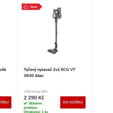
Vrácené zb
bílá
Tyčový vysavač 2v1 ECG VT
Akumulá
3630 Alan
SVC 19
1 893 Kč bez DPH
306 Kč bez
2 290 Kč
370 K
ŠÍKU
DO KOŠÍKU
Skladem
Sklad
prodejna
prodejna
Otrokovice:
1 ks
Otrokovic