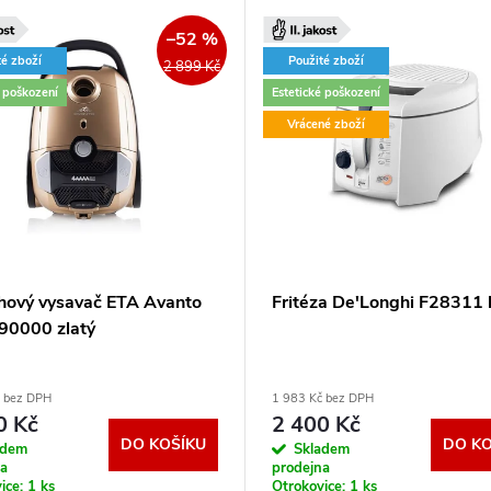
–52 %
té zboží
Použité zboží
2 899 Kč
é poškození
Estetické poškození
Vrácené zboží
hový vysavač ETA Avanto
Fritéza De'Longhi F28311 
90000 zlatý
č bez DPH
1 983 Kč bez DPH
0 Kč
2 400 Kč
DO KOŠÍKU
DO KO
adem
Skladem
na
prodejna
ice:
1 ks
Otrokovice:
1 ks