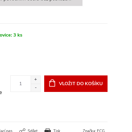
ovice:
3 ks
VLOŽIT DO KOŠÍKU
e
dací pes
Sdílet
Tisk
Značka:
ECG