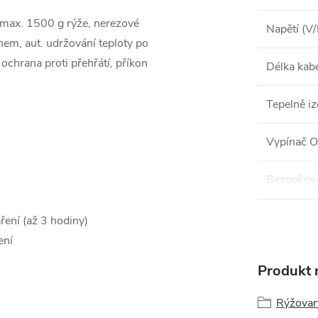
 max. 1500 g rýže, nerezové
Napětí (V
em, aut. udržování teploty po
ochrana proti přehřátí, příkon
Délka kab
Tepelně i
Vypínač O
Bezpečnos
ření (až 3 hodiny)
ení
Produkt n
Rýžovar