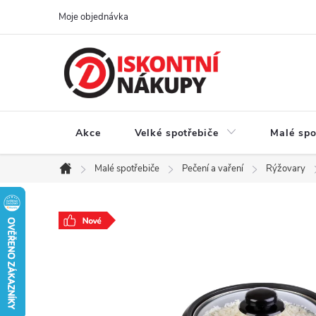
Přejít
Moje objednávka
na
obsah
Akce
Velké spotřebiče
Malé spo
Malé spotřebiče
Pečení a vaření
Rýžovary
Domů