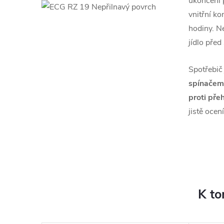
ukončení 
vnitřní ko
hodiny. N
jídlo před
Spotřebič
spínačem
proti přeh
jistě ocen
K to