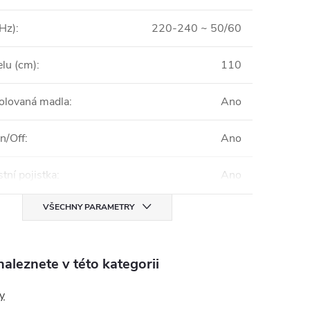
/Hz)
:
220-240 ~ 50/60
elu (cm)
:
110
zolovaná madla
:
Ano
n/Off
:
Ano
tní pojistka
:
Ano
VŠECHNY PARAMETRY
aleznete v této kategorii
y