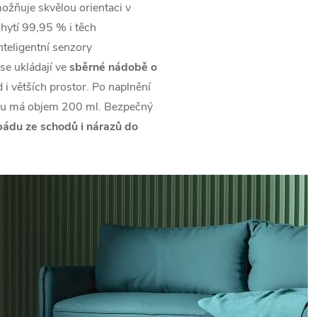
možňuje skvělou orientaci v
chytí 99,95 % i těch
nteligentní senzory
 se ukládají ve
sběrné nádobě o
d i větších prostor. Po naplnění
odu má objem 200 ml. Bezpečný
pádu ze schodů i nárazů do