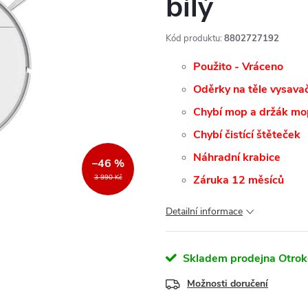
bílý
Kód produktu:
8802727192
Použito - Vráceno
Oděrky na těle vysava
Chybí mop a držák m
Chybí čistící štěteček
Náhradní krabice
–46 %
3 990 Kč
Záruka 12 měsíců
Detailní informace
Skladem prodejna Otrok
Možnosti doručení