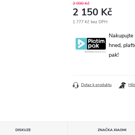
3 990 Kč
2 150 Kč
1 777 Kč bez DPH
Měrná
Nakupujte
cena:
hned, plaťt
pak!
Dotaz k produktu
Hlí
DISKUZE
ZNAČKA
XIAOMI