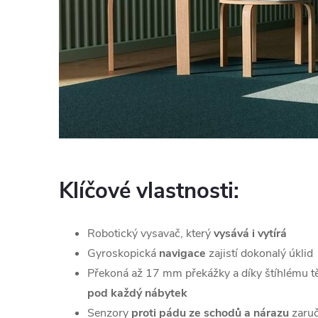
Klíčové vlastnosti:
Robotický vysavač, který
vysává i vytírá
Gyroskopická
navigace
zajistí dokonalý úklid
Překoná až 17 mm překážky a díky štíhlému t
pod každý nábytek
Senzory
proti pádu ze schodů a nárazu
zaruč