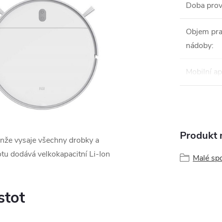
Doba prov
Objem pra
nádoby
:
Mobilní ap
Produkt n
enže vysaje všechny drobky a
otu dodává velkokapacitní Li-Ion
Malé sp
istot