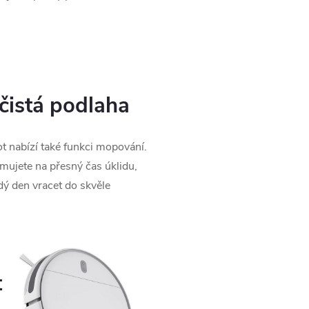
čistá podlaha
t nabízí také funkci mopování.
ujete na přesný čas úklidu,
dý den vracet do skvěle
.
t