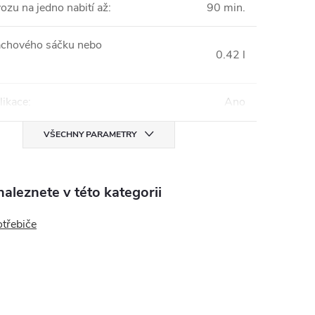
ozu na jedno nabití až
:
90 min.
chového sáčku nebo
0.42 l
likace
:
Ano
VŠECHNY PARAMETRY
aleznete v této kategorii
otřebiče