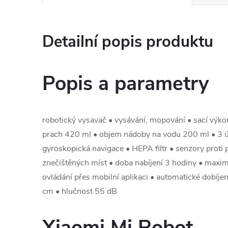
Detailní popis produktu
Popis a parametry
robotický vysavač • vysávání, mopování • sací výk
prach 420 ml • objem nádoby na vodu 200 ml • 3 ú
gyroskopická navigace • HEPA filtr • senzory proti 
znečištěných míst • doba nabíjení 3 hodiny • maxi
ovládání přes mobilní aplikaci • automatické dobíjení
cm • hlučnost 55 dB
Xiaomi Mi Robot