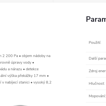
Param
Použití
:
on 2 200 Pa • objem nádoby na
Další par
rovně úpravy vody •
pádu a nárazu • detekce
Zdroj ener
mální výška překážky 17 mm •
 v nabíjecí stanici • vysoký 8,2
Hlučnost
:
Mopování
: