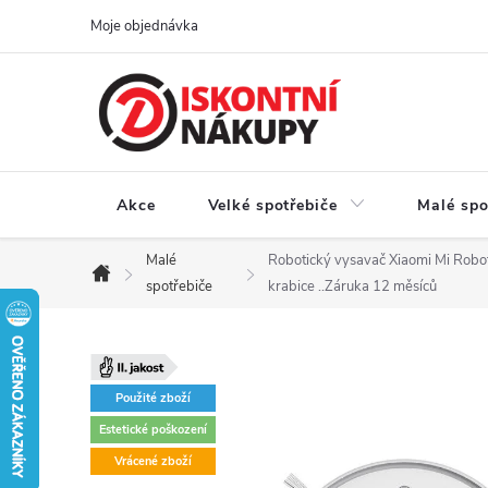
Přejít
Moje objednávka
na
obsah
Akce
Velké spotřebiče
Malé spo
Malé
Robotický vysavač Xiaomi Mi Robo
Domů
spotřebiče
krabice ..Záruka 12 měsíců
Použité zboží
Estetické poškození
Vrácené zboží