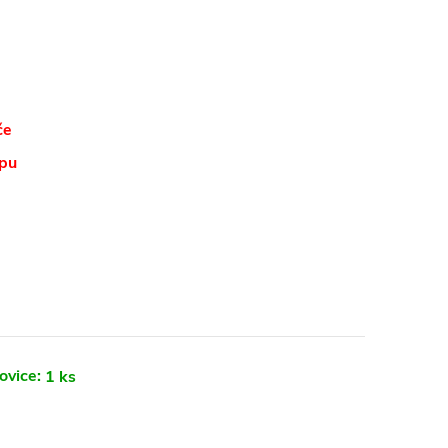
če
opu
ovice:
1 ks