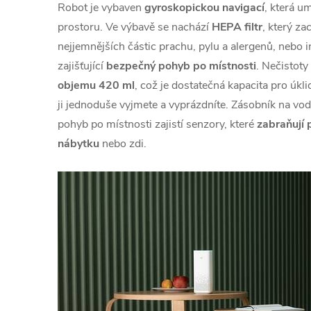
Robot je vybaven
gyroskopickou navigací
, která u
prostoru. Ve výbavě se nachází
HEPA filtr
, který za
nejjemnějších částic prachu, pylu a alergenů, nebo i
zajišťující
bezpečný pohyb po místnosti
. Nečistoty
objemu 420 ml
, což je dostatečná kapacita pro úkli
ji jednoduše vyjmete a vyprázdníte. Zásobník na v
pohyb po místnosti zajistí senzory, které
zabraňují 
nábytku
nebo zdi.