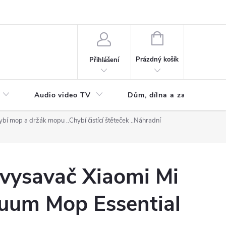
NÁKUPNÍ
KOŠÍK
Prázdný košík
Přihlášení
Audio video TV
Dům, dílna a zahrada
ybí mop a držák mopu ..Chybí čistící štěteček ..Náhradní
 vysavač Xiaomi Mi
uum Mop Essential