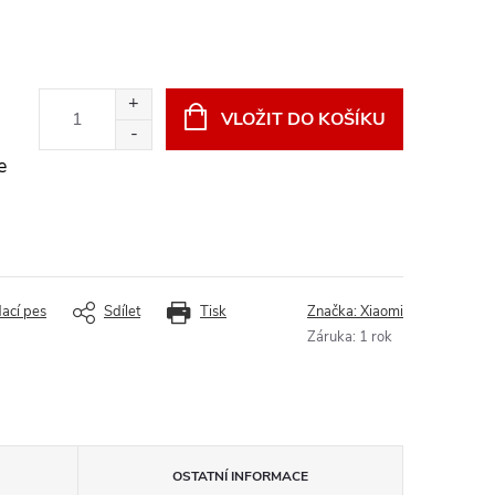
VLOŽIT DO KOŠÍKU
e
dací pes
Sdílet
Tisk
Značka:
Xiaomi
Záruka
:
1 rok
OSTATNÍ INFORMACE