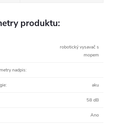
etry produktu:
robotický vysavač s
mopem
ametry nadpis
:
gie
:
aku
58 dB
Ano