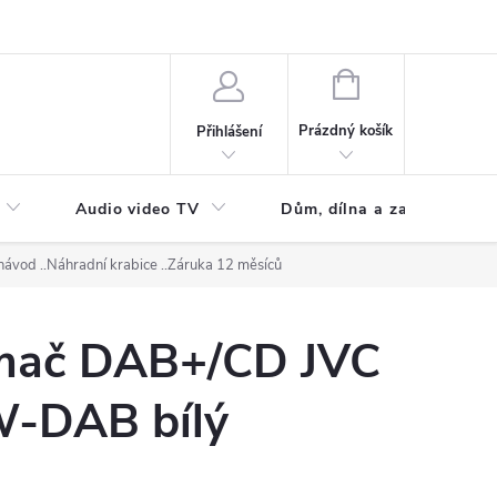
NÁKUPNÍ
KOŠÍK
Prázdný košík
Přihlášení
Audio video TV
Dům, dílna a zahrada
 návod ..Náhradní krabice ..Záruka 12 měsíců
ímač DAB+/CD JVC
-DAB bílý