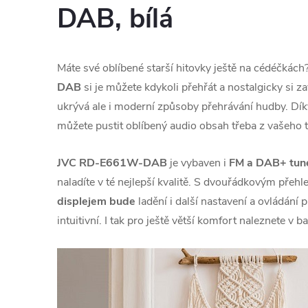
DAB, bílá
Máte své oblíbené starší hitovky ještě na cédéčkách
DAB
si je můžete kdykoli přehřát a nostalgicky si 
ukrývá ale i moderní způsoby přehrávání hudby. Dí
můžete pustit oblíbený audio obsah třeba z vašeho t
JVC RD-E661W-DAB
je vybaven i
FM a DAB+ tun
naladíte v té nejlepší kvalitě. S dvouřádkovým pře
displejem bude
ladění i další nastavení a ovládání
intuitivní. I tak pro ještě větší komfort naleznete v ba