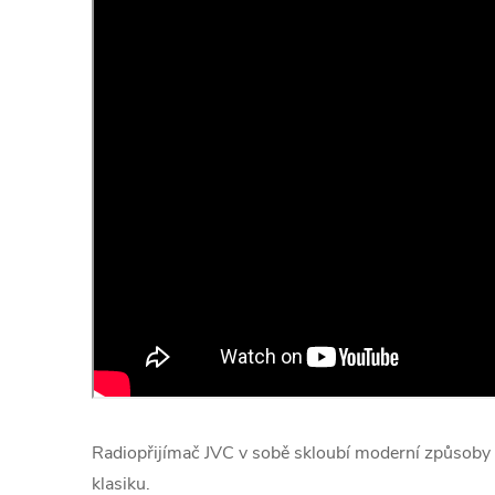
Radiopřijímač JVC v sobě skloubí moderní způsob
klasiku.