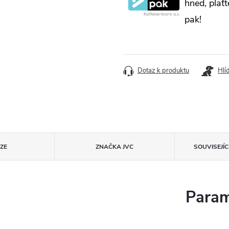
hned, plaťt
pak!
Dotaz k produktu
Hlí
ZE
ZNAČKA
JVC
SOUVISEJÍ
Param