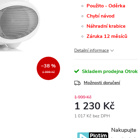
Použito - Oděrka
Chybí návod
Náhradní krabice
Záruka 12 měsíců
Detailní informace
–38 %
Skladem prodejna Otrok
1 999 Kč
Možnosti doručení
1 999 Kč
1 230 Kč
1 017 Kč bez DPH
Měrná
Nakupujte
cena: