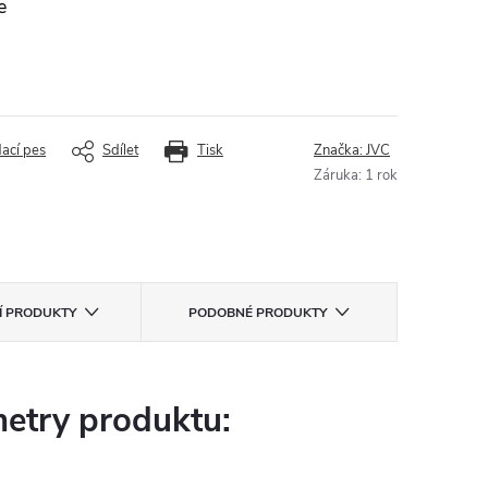
e
dací pes
Sdílet
Tisk
Značka:
JVC
Záruka
:
1 rok
CÍ PRODUKTY
PODOBNÉ PRODUKTY
etry produktu: