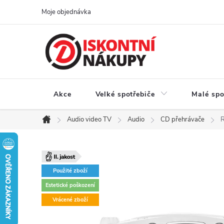
Přejít
Moje objednávka
na
obsah
Akce
Velké spotřebiče
Malé spo
Audio video TV
Audio
CD přehrávače
R
Domů
Použité zboží
Estetické poškození
Vrácené zboží