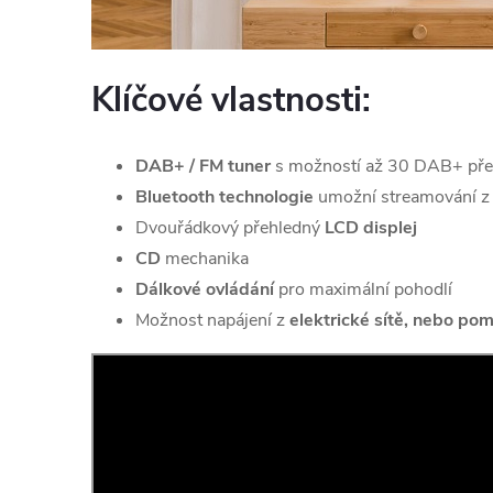
Klíčové vlastnosti:
DAB+ / FM tuner
s možností až 30 DAB+ pře
Bluetooth technologie
umožní streamování z 
Dvouřádkový přehledný
LCD displej
CD
mechanika
Dálkové ovládání
pro maximální pohodlí
Možnost napájení z
elektrické sítě, nebo pom