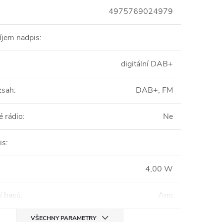
4975769024979
íjem nadpis
:
digitální DAB+
zsah
:
DAB+, FM
é rádio
:
Ne
is
:
4,00 W
í basů
:
Ano
VŠECHNY PARAMETRY