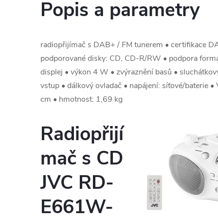
Popis a parametry
radiopřijímač s DAB+ / FM tunerem • certifikace D
podporované disky: CD, CD-R/RW • podpora formá
displej • výkon 4 W • zvýraznění basů • sluchátko
vstup • dálkový ovladač • napájení: síťové/baterie 
cm • hmotnost: 1,69 kg
Radiopřijí
mač s CD
JVC RD-
E661W-