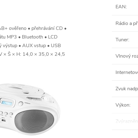
EAN
:
Rádio a př
AB+ ověřeno • přehrávání CD •
tu MP3 • Bluetooth • LCD
Tuner
:
vý výstup • AUX vstup • USB
• V × Š × H: 14,0 × 35,0 × 24,5
Vlnový ro
Internetov
Zvuk nadp
Výkon
:
Zvýrazněn