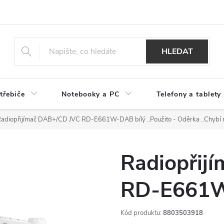
HLEDAT
třebiče
Notebooky a PC
Telefony a tablety
adiopřijímač DAB+/CD JVC RD-E661W-DAB bílý
..Použito - Oděrka ..Chybí
Radiopřij
RD-E661W
Kód produktu:
8803503918