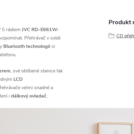
Produkt n
? S rádiem
JVC RD-E661W-
CD přeh
zavzpomínat. Přehrávač v sobě
ky
Bluetooth technologii
si
elefonu.
erem
, své oblíbené stanice tak
hledným
LCD
 přehrávače velmi snadné a
lení i
dálkový ovladač
.