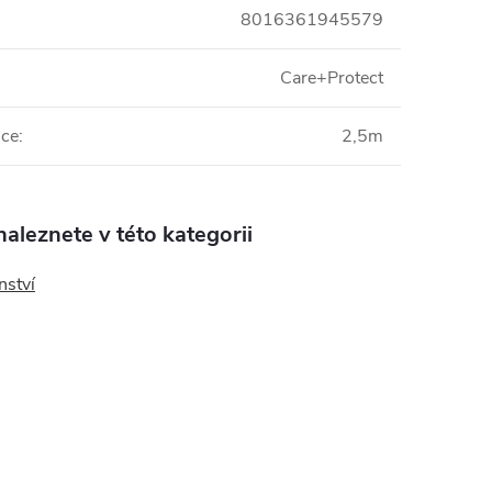
8016361945579
Care+Protect
ice
:
2,5m
aleznete v této kategorii
nství