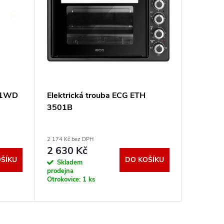
21WD
Elektrická trouba ECG ETH
Elektric
3501B
VIGAN 
2 174 Kč bez DPH
2 257 Kč b
2 630 Kč
2 731
ŠÍKU
DO KOŠÍKU
Skladem
Sklad
prodejna
dodavatel
Otrokovice:
1 ks