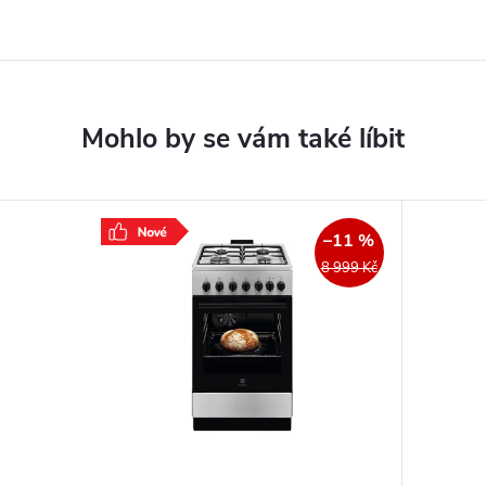
–11 %
8 999 Kč