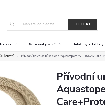
HLEDAT
třebiče
Notebooky a PC
Telefony a tablety
íslušenství
Přívodní universální hadice s Aquastopem WHI1052S Care+P
Přívodní u
Aquastop
Care+Prot