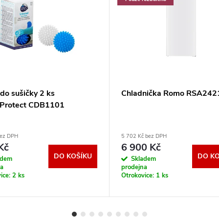
do sušičky 2 ks
Chladnička Romo RSA24
Protect CDB1101
bez DPH
5 702 Kč bez DPH
Kč
6 900 Kč
DO KOŠÍKU
DO KO
adem
Skladem
na
prodejna
ice:
2 ks
Otrokovice:
1 ks