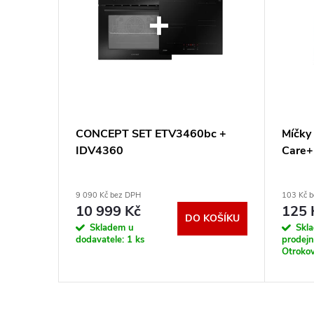
CONCEPT SET ETV3460bc +
Míčky 
P2
IDV4360
Care+
9 090 Kč bez DPH
103 Kč 
10 999 Kč
125 
DO KOŠÍKU
KOŠÍKU
Skladem u
Skl
dodavatele:
1 ks
prodej
Otrokov