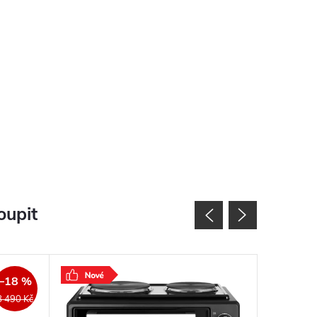
oupit
–18 %
8 490 Kč