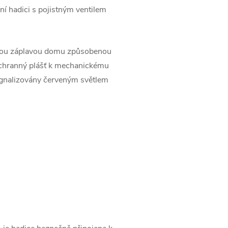
ní hadici s pojistným ventilem
dnou záplavou domu způsobenou
ochranný plášť k mechanickému
 signalizovány červeným světlem