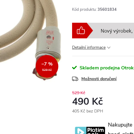
Kód produktu:
35601834
Detailní informace
–7 %
Skladem prodejna Otrok
529 Kč
Možnosti doručení
529 Kč
490 Kč
405 Kč bez DPH
Měrná
Nakupujte
cena: