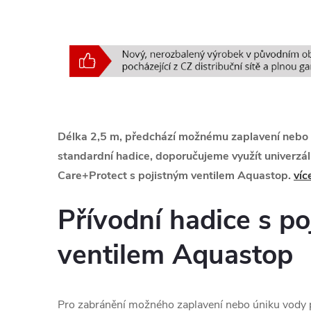
Délka 2,5 m, předchází možnému zaplavení nebo 
standardní hadice, doporučujeme využít univerzáln
Care+Protect s pojistným ventilem Aquastop.
víc
Přívodní hadice s p
ventilem Aquastop
Pro zabránění možného zaplavení nebo úniku vody p