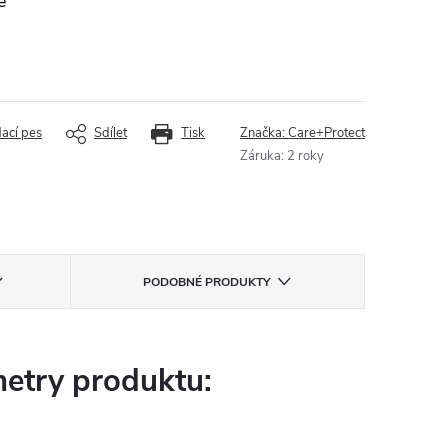
e
dací pes
Sdílet
Tisk
Značka:
Care+Protect
Záruka
:
2 roky
PODOBNÉ PRODUKTY
etry produktu: