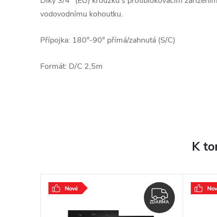
Díky 3/4" (EU) kroužku s protiblokovacím zařízením
vodovodnímu kohoutku.
Přípojka: 180°-90° přímá/zahnutá (S/C)
Formát: D/C 2,5m
K to
ZDARMA
ZDARMA