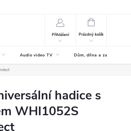
NÁKUPNÍ
KOŠÍK
Prázdný košík
Přihlášení
Audio video TV
Dům, dílna a zahrada
rotect
niversální hadice s
em WHI1052S
ect