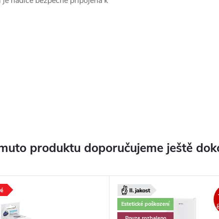
 je hadice bezpečně připojena k
muto produktu doporučujeme ještě dok
Estetické poškození
Pouze rozbaleno