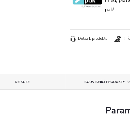
hned, plaťt
pak!
Dotaz k produktu
Hlí
DISKUZE
SOUVISEJÍCÍ PRODUKTY
Param