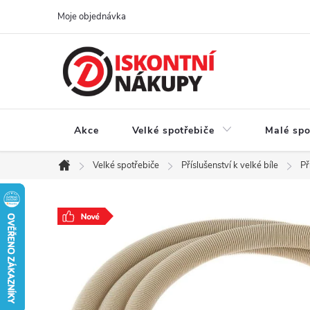
Přejít
Moje objednávka
na
obsah
Akce
Velké spotřebiče
Malé spo
Velké spotřebiče
Příslušenství k velké bíle
Př
Domů