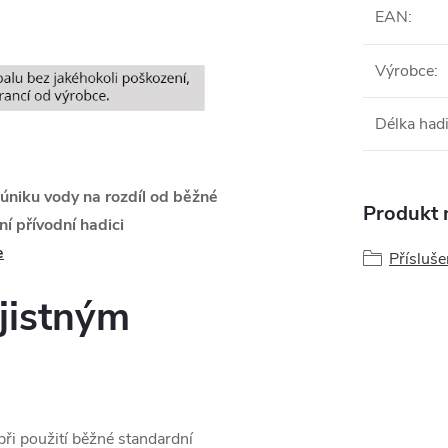
EAN
:
Výrobce
:
Délka had
úniku vody na rozdíl od běžné
Produkt n
í přívodní hadici
e
Přísluše
ojistným
ři použití běžné standardní