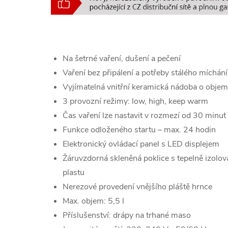
Na šetrné vaření, dušení a pečení
Vaření bez připálení a potřeby stálého míchání
Vyjímatelná vnitřní keramická nádoba o objem
3 provozní režimy: low, high, keep warm
Čas vaření lze nastavit v rozmezí od 30 minut
Funkce odloženého startu – max. 24 hodin
Elektronický ovládací panel s LED displejem
Žáruvzdorná skleněná poklice s tepelně izol
plastu
Nerezové provedení vnějšího pláště hrnce
Max. objem: 5,5 l
Příslušenství: drápy na trhané maso