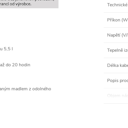
Technické
Příkon (W
Napětí (V
u 5,5 l
Tepelně i
 až do 20 hodin
Délka kab
Popis pro
ovaným madlem z odolného
Objem nád