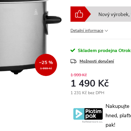
Detailní informace
Skladem prodejna Otrok
Možnosti doručení
–25 %
1 999 Kč
1 999 Kč
1 490 Kč
1 231 Kč bez DPH
Měrná
Nakupujte
cena:
hned, plaťt
pak!