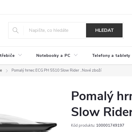
HLEDAT
třebiče
Notebooky a PC
Telefony a tablety
ce
Pomalý hrnec ECG PH 5510 Slow Rider
..Nové zboží
Pomalý hr
Slow Ride
Kód produktu:
100001749197