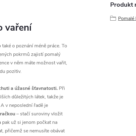
Produkt n
Pomalé 
 vaření
o také o poznání méně práce. To
bených pokrmů zajistí pomalý
ience v něm máte možnost vařit,
du pozitiv.
chuti a úžasné šťavnatosti.
Při
ších důležitých látek, takže je
A v neposlední řadě je
hračkou
– stačí suroviny vložit
a pak už si jenom počkat na
at, přičemž se nemusíte obávat