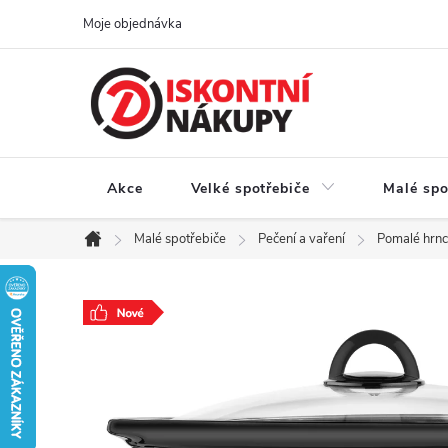
Přejít
Moje objednávka
na
obsah
Akce
Velké spotřebiče
Malé spo
Malé spotřebiče
Pečení a vaření
Pomalé hrn
Domů