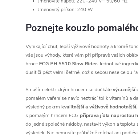
Jmenovité napětí: 220–240 V~ 50/60 Hz
Jmenovitý příkon: 240 W
Poznejte kouzlo pomalého
Vynikající chuť, lepší výživové hodnoty a kromě toh
vše jsou výhody, které vám při přípravě vašich oblí
hrnec
ECG PH 5510 Slow Rider.
Jednotlivé ingred
dusit či péct velmi šetrně, což s sebou nese celou řa
S naším elektrickým hrncem se dočkáte
výraznější 
pomalém vaření se navíc neztrácí tolik vitamínů a dal
výsledný pokrm
kvalitnější a výživově hodnotnější.
s pomalým hrncem ECG
příprava jídla naprostou 
do jedné společné nádoby, nastavit výkon a teplotu 
výsledek. Nic nemusíte průběžně míchat ani podlév