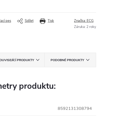
dací pes
Sdílet
Tisk
Značka:
ECG
Záruka
:
2 roky
OUVISEJÍCÍ PRODUKTY
PODOBNÉ PRODUKTY
etry produktu:
8592131308794