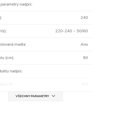
 parametry nadpis
:
)
:
240
/Hz)
:
220-240 ~ 50/60
zolovaná madla
:
Ano
elu (cm)
:
90
duktu nadpis
:
oby (l)
:
5.5
VŠECHNY PARAMETRY