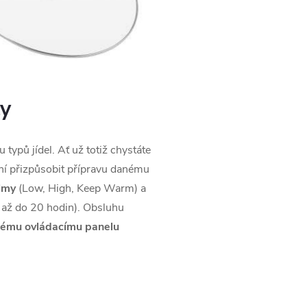
ty
ypů jídel. Ať už totiž chystáte
žní přizpůsobit přípravu danému
žimy
(Low, High, Keep Warm) a
 až do 20 hodin). Obsluhu
kému ovládacímu panelu