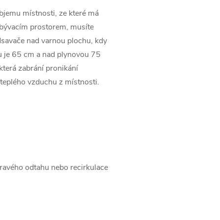
jemu místnosti, ze které má
obývacím prostorem, musíte
 odsavače nad varnou plochu, kdy
u je 65 cm a nad plynovou 75
která zabrání pronikání
teplého vzduchu z místnosti.
ravého odtahu nebo recirkulace