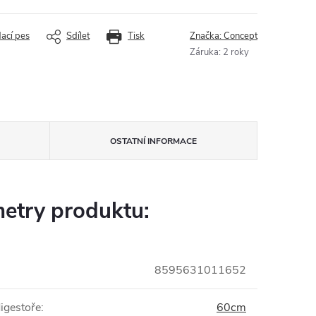
dací pes
Sdílet
Tisk
Značka:
Concept
Záruka
:
2 roky
OSTATNÍ INFORMACE
etry produktu:
8595631011652
digestoře
:
60cm