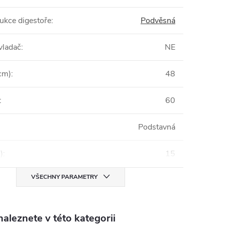
ukce digestoře
:
Podvěsná
vladač
:
NE
cm)
:
48
:
60
Podstavná
)
:
15
VŠECHNY PARAMETRY
aleznete v této kategorii