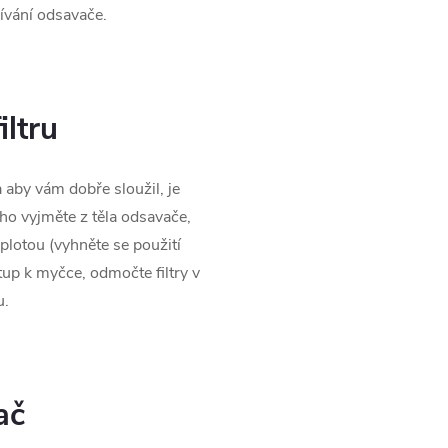
žívání odsavače.
iltru
 aby vám dobře sloužil, je
ho vyjměte z těla odsavače,
plotou (vyhněte se použití
up k myčce, odmočte filtry v
u.
ač