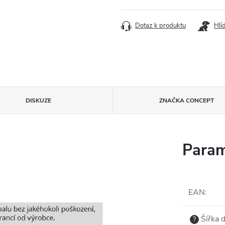
Dotaz k produktu
Hlí
DISKUZE
ZNAČKA
CONCEPT
Param
EAN
:
Šířka 
?