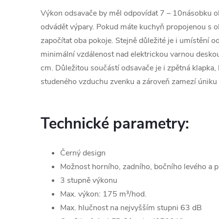
Výkon odsavače by měl odpovídat 7 – 10násobku ob
odvádět výpary. Pokud máte kuchyň propojenou s 
započítat oba pokoje. Stejně důležité je i umístění
minimální vzdálenost nad elektrickou varnou desko
cm. Důležitou součástí odsavače je i zpětná klapka, 
studeného vzduchu zvenku a zároveň zamezí úniku 
Technické parametry:
Černý design
Možnost horního, zadního, bočního levého a p
3 stupně výkonu
Max. výkon: 175 m³/hod.
Max. hlučnost na nejvyšším stupni 63 dB