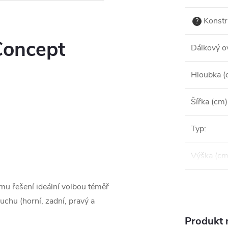
Konstr
?
Concept
Dálkový o
Hloubka (
Šířka (cm)
Typ
:
u
Výška (cm
u řešení ideální volbou téměř
chu (horní, zadní, pravý a
Produkt n