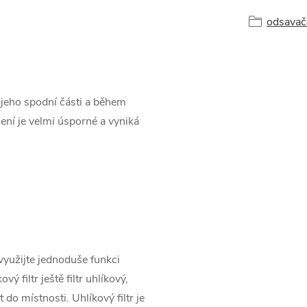
odsavač
 jeho spodní části a během
ení je velmi úsporné a vyniká
yužijte jednoduše funkci
ý filtr ještě filtr uhlíkový,
 do místnosti. Uhlíkový filtr je