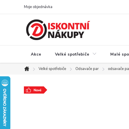
Přejít
Moje objednávka
na
obsah
Akce
Velké spotřebiče
Malé spo
Velké spotřebiče
Odsavače par
odsavače pa
Domů