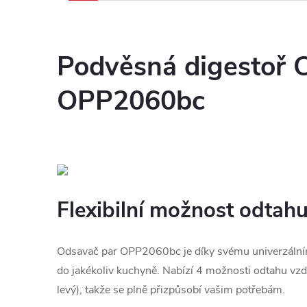
Podvěsná digestoř 
OPP2060bc
Flexibilní možnost odtah
Odsavač par OPP2060bc je díky svému univerzálním
do jakékoliv kuchyně. Nabízí 4 možnosti odtahu vzdu
levý), takže se plně přizpůsobí vašim potřebám.