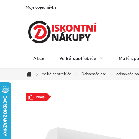
Přejít
Moje objednávka
na
obsah
Akce
Velké spotřebiče
Malé spo
Velké spotřebiče
Odsavače par
odsavače pa
Domů