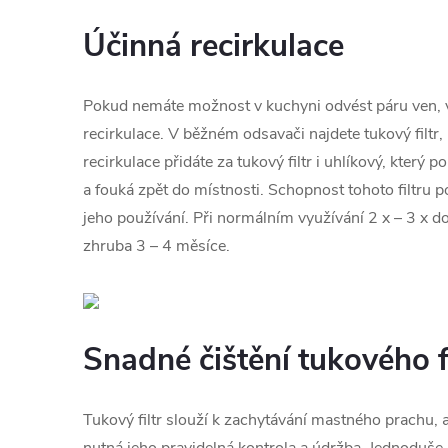
Účinná recirkulace
Pokud nemáte možnost v kuchyni odvést páru ven, v
recirkulace. V běžném odsavači najdete tukový filtr,
recirkulace přidáte za tukový filtr i uhlíkový, který 
a fouká zpět do místnosti. Schopnost tohoto filtru p
jeho používání. Při normálním využívání 2 x – 3 x 
zhruba 3 – 4 měsíce.
Snadné čištění tukového f
Tukový filtr slouží k zachytávání mastného prachu, a
nutná jeho pravidelná kontrola a údržba. Jednoduše 