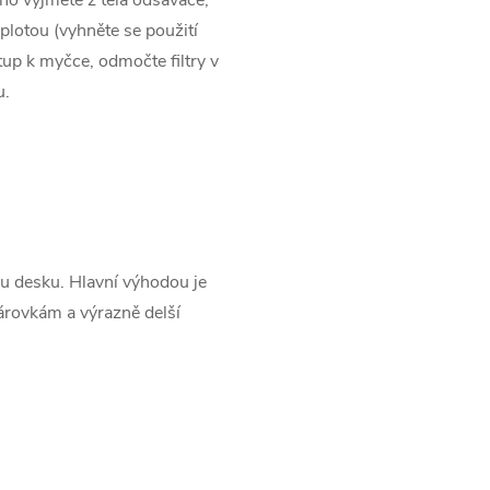
plotou (vyhněte se použití
up k myčce, odmočte filtry v
u.
u desku. Hlavní výhodou je
žárovkám a výrazně delší