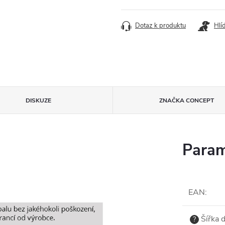
Dotaz k produktu
Hlí
DISKUZE
ZNAČKA
CONCEPT
Param
EAN
:
Šířka 
?