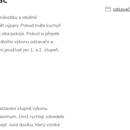
odsavač
násobku a ideálně
dět výpary. Pokud máte kuchyň
oba pokoje. Pokud si přejete
málního výkonu odsavače a
 používat jen 1. a 2. stupeň,
nastavení stupně výkonu,
aximum, čímž rychleji odvedete
opř. oxid dusíku, který vzniká