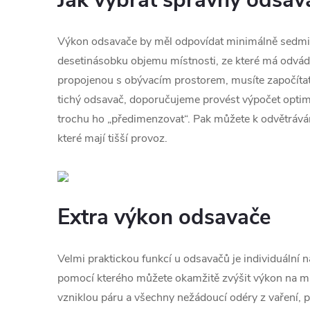
Výkon odsavače by měl odpovídat minimálně sedmi
desetinásobku objemu místnosti, ze které má odvá
propojenou s obývacím prostorem, musíte započítat 
tichý odsavač, doporučujeme provést výpočet opti
trochu ho „předimenzovat“. Pak můžete k odvětrávání
které mají tišší provoz.
Extra výkon odsavače
Velmi praktickou funkcí u odsavačů je individuální 
pomocí kterého můžete okamžitě zvýšit výkon na m
vzniklou páru a všechny nežádoucí odéry z vaření, p