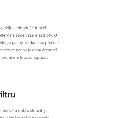
yužijte jednoduše funkci
 který na sebe váže mastnoty. U
pohlcuje pachy. Vzduch se přečistí
ohlcovat pachy je dána četností
do týdne má tuto schopnost
iltru
 aby vám dobře sloužil, je
ho vyjměte z těla odsavače,