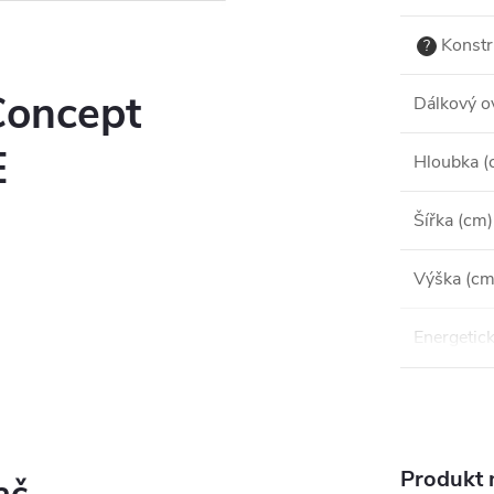
Konstr
?
Concept
Dálkový o
E
Hloubka (
Šířka (cm)
Výška (cm
Energetick
Produkt n
ač