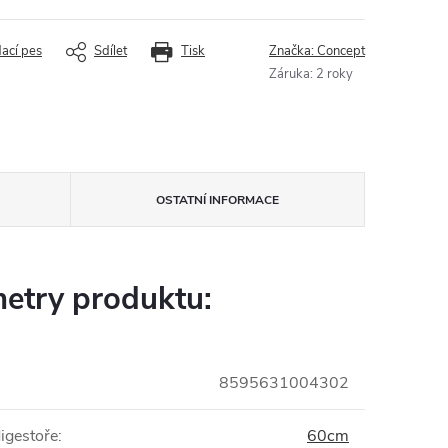
dací pes
Sdílet
Tisk
Značka:
Concept
Záruka
:
2 roky
OSTATNÍ INFORMACE
etry produktu:
8595631004302
digestoře
:
60cm