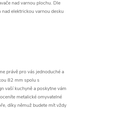
dsavače nad varnou plochu. Dle
 nad elektrickou varnou desku
me právě pro vás jednoduché a
škou 82 mm spolu s
gn vaší kuchyně a poskytne vám
 oceníte metalické omyvatelné
toře, díky němuž budete mít vždy