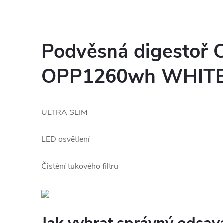
Podvěsná digestoř 
OPP1260wh
WHIT
ULTRA SLIM
LED osvětlení
Čistění tukového filtru
Jak vybrat správný odsav