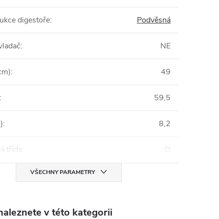
ukce digestoře
:
Podvěsná
vladač
:
NE
cm)
:
49
:
59,5
)
:
8,2
á třída
:
D
VŠECHNY PARAMETRY
aleznete v této kategorii